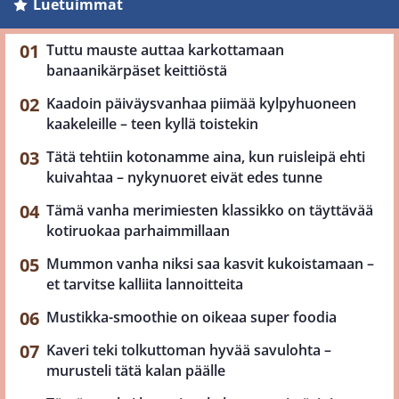
Luetuimmat
Tuttu mauste auttaa karkottamaan
banaanikärpäset keittiöstä
Kaadoin päiväysvanhaa piimää kylpyhuoneen
kaakeleille – teen kyllä toistekin
Tätä tehtiin kotonamme aina, kun ruisleipä ehti
kuivahtaa – nykynuoret eivät edes tunne
Tämä vanha merimiesten klassikko on täyttävää
kotiruokaa parhaimmillaan
Mummon vanha niksi saa kasvit kukoistamaan –
et tarvitse kalliita lannoitteita
Mustikka-smoothie on oikeaa super foodia
Kaveri teki tolkuttoman hyvää savulohta –
murusteli tätä kalan päälle