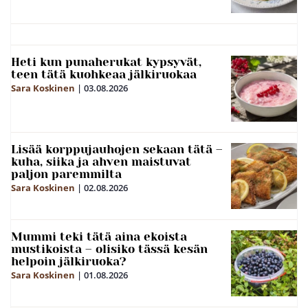
Heti kun punaherukat kypsyvät,
teen tätä kuohkeaa jälkiruokaa
Sara Koskinen
|
03.08.2026
Lisää korppujauhojen sekaan tätä –
kuha, siika ja ahven maistuvat
paljon paremmilta
Sara Koskinen
|
02.08.2026
Mummi teki tätä aina ekoista
mustikoista – olisiko tässä kesän
helpoin jälkiruoka?
Sara Koskinen
|
01.08.2026