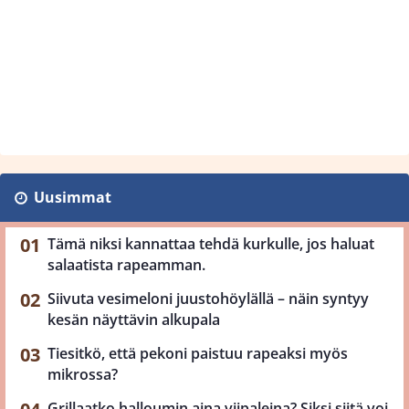
Uusimmat
Tämä niksi kannattaa tehdä kurkulle, jos haluat
salaatista rapeamman.
Siivuta vesimeloni juustohöylällä – näin syntyy
kesän näyttävin alkupala
Tiesitkö, että pekoni paistuu rapeaksi myös
mikrossa?
Grillaatko halloumin aina viipaleina? Siksi siitä voi