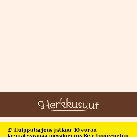
🎁 Huipputarjous jatkuu: 10 euron
kierrätysvapaa megakierros Reactoonz-peliin