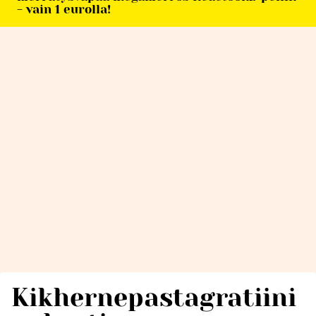
- vain 1 eurolla!
Kikhernepastagratiini