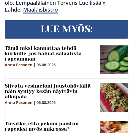
olo. Lempääläläinen Tervens
Lue lisää »
Lähde:
Maalaisbistro
LUE MYÖS:
Tämä niksi kannattaa tehdä
kurkulle, jos haluat salaatista
rapeamman.
Anna Pesonen
|
06.08.2026
Siivuta vesimeloni juustohöylällä –
näin syntyy kesän näyttävin
alkupala
Anna Pesonen
|
06.08.2026
Tiesitkö, että pekoni paistuu
rapeaksi myös mikrossa?