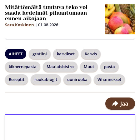
Mitättömältä tuntuva teko voi
saada hedelmät pilaantumaan
ennen aikojaan
Sara Koskinen
|
01.08.2026
AIHEET
gratiini
kasvikset
Kasvis
kikhernepasta
Maalaisbistro
Muut
pasta
Reseptit
ruokablogit
uuniruoka
Vihannekset
Jaa
1€ = 10€ arvosta
ilmaiskierroksia ilman