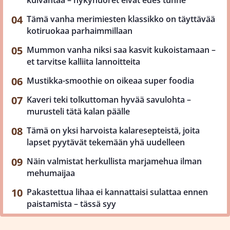
kuivahtaa – nykynuoret eivät edes tunne
Tämä vanha merimiesten klassikko on täyttävää
kotiruokaa parhaimmillaan
Mummon vanha niksi saa kasvit kukoistamaan –
et tarvitse kalliita lannoitteita
Mustikka-smoothie on oikeaa super foodia
Kaveri teki tolkuttoman hyvää savulohta –
murusteli tätä kalan päälle
Tämä on yksi harvoista kalaresepteistä, joita
lapset pyytävät tekemään yhä uudelleen
Näin valmistat herkullista marjamehua ilman
mehumaijaa
Pakastettua lihaa ei kannattaisi sulattaa ennen
paistamista – tässä syy