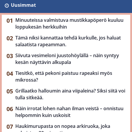
Uusimmat
Minuuteissa valmistuva mustikkapöperö kuuluu
loppukesän herkkuihin
Tämä niksi kannattaa tehdä kurkulle, jos haluat
salaatista rapeamman.
Siivuta vesimeloni juustohöylällä – näin syntyy
kesän näyttävin alkupala
Tiesitkö, että pekoni paistuu rapeaksi myös
mikrossa?
Grillaatko halloumin aina viipaleina? Siksi siitä voi
tulla sitkeää.
Näin irrotat lohen nahan ilman veistä – onnistuu
helpommin kuin uskoisit
Haukimurupasta on nopea arkiruoka, joka