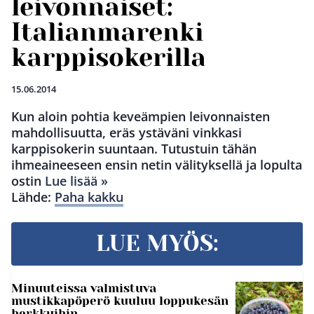
leivonnaiset:
Italianmarenki
karppisokerilla
15.06.2014
Kun aloin pohtia keveämpien leivonnaisten
mahdollisuutta, eräs ystäväni vinkkasi
karppisokerin suuntaan. Tutustuin tähän
ihmeaineeseen ensin netin välityksellä ja lopulta
ostin
Lue lisää »
Lähde:
Paha kakku
LUE MYÖS:
Minuuteissa valmistuva
mustikkapöperö kuuluu loppukesän
herkkuihin