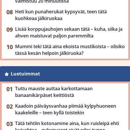
valmistuu 20 minuutissa
Heti kun punaherukat kypsyvät, teen tätä
kuohkeaa jälkiruokaa
Lisää korppujauhojen sekaan tätä – kuha, siika ja
ahven maistuvat paljon paremmilta
Mummi teki tätä aina ekoista mustikoista – olisiko
tässä kesän helpoin jälkiruoka?
Luetuimmat
Tuttu mauste auttaa karkottamaan
banaanikärpäset keittiöstä
Kaadoin päiväysvanhaa piimää kylpyhuoneen
kaakeleille – teen kyllä toistekin
Tätä tehtiin kotonamme aina, kun ruisleipä ehti