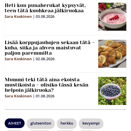
Heti kun punaherukat kypsyvät,
teen tätä kuohkeaa jälkiruokaa
Sara Koskinen
|
03.08.2026
Lisää korppujauhojen sekaan tätä –
kuha, siika ja ahven maistuvat
paljon paremmilta
Sara Koskinen
|
02.08.2026
Mummi teki tätä aina ekoista
mustikoista – olisiko tässä kesän
helpoin jälkiruoka?
Sara Koskinen
|
01.08.2026
AIHEET
gluteeniton
herkku
kevyempi