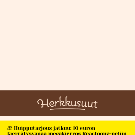
🎁 Huipputarjous jatkuu: 10 euron
kierrätysvapaa megakierros Reactoonz-peliin