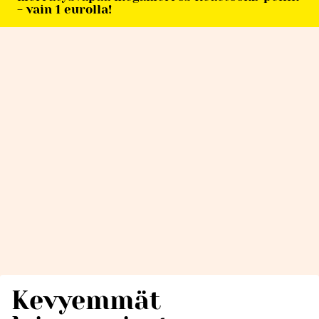
- vain 1 eurolla!
Kevyemmät