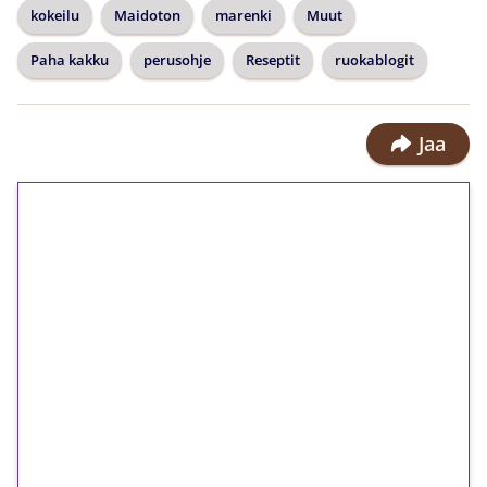
kokeilu
Maidoton
marenki
Muut
Paha kakku
perusohje
Reseptit
ruokablogit
Jaa
1€ = 10€ arvosta
ilmaiskierroksia ilman
kierrätystä!
Talleta 1€
Saat heti 50 ilmaiskierrosta Tuohi
1000 -peliin (arvo 0,20€ per kierros)!
Ei kierrätysvaatimusta!