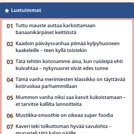
Luetuimmat
Tuttu mauste auttaa karkottamaan
banaanikärpäset keittiöstä
Kaadoin päiväysvanhaa piimää kylpyhuoneen
kaakeleille – teen kyllä toistekin
Tätä tehtiin kotonamme aina, kun ruisleipä ehti
kuivahtaa – nykynuoret eivät edes tunne
Tämä vanha merimiesten klassikko on täyttävää
kotiruokaa parhaimmillaan
Mummon vanha niksi saa kasvit kukoistamaan –
et tarvitse kalliita lannoitteita
Mustikka-smoothie on oikeaa super foodia
Kaveri teki tolkuttoman hyvää savulohta –
murusteli tätä kalan päälle