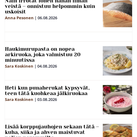
Näin irrotat lohen nahan ilman
veistä – onnistuu helpommin kuin
uskoisit
Anna Pesonen
|
06.08.2026
Haukimurupasta on nopea
arkiruoka, joka valmistuu 20
minuutissa
Sara Koskinen
|
04.08.2026
Heti kun punaherukat kypsyvät,
teen tätä kuohkeaa jälkiruokaa
Sara Koskinen
|
03.08.2026
Lisää korppujauhojen sekaan tätä –
kuha, siika ja ahven maistuvat