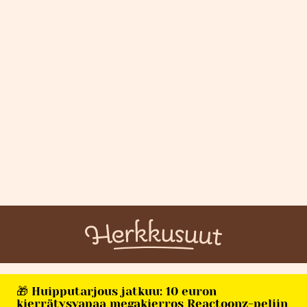
🎁 Huipputarjous jatkuu: 10 euron
kierrätysvapaa megakierros Reactoonz-peliin