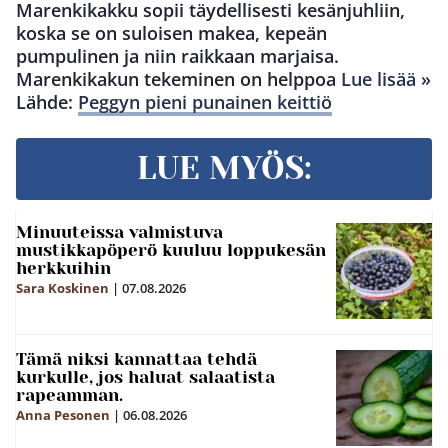
Marenkikakku sopii täydellisesti kesänjuhliin,
koska se on suloisen makea, kepeän
pumpulinen ja niin raikkaan marjaisa.
Marenkikakun tekeminen on helppoa
Lue lisää »
Lähde:
Peggyn pieni punainen keittiö
LUE MYÖS:
Minuuteissa valmistuva
mustikkapöperö kuuluu loppukesän
herkkuihin
Sara Koskinen
|
07.08.2026
Tämä niksi kannattaa tehdä
kurkulle, jos haluat salaatista
rapeamman.
Anna Pesonen
|
06.08.2026