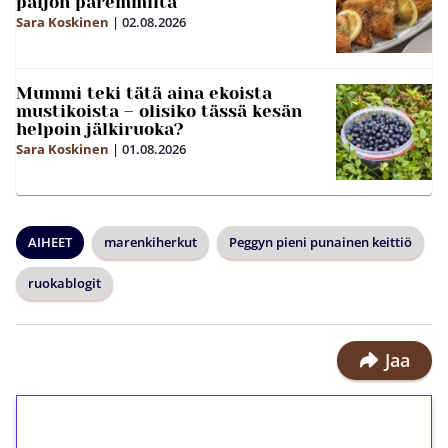
paljon paremmilta
Sara Koskinen
|
02.08.2026
Mummi teki tätä aina ekoista
mustikoista – olisiko tässä kesän
helpoin jälkiruoka?
Sara Koskinen
|
01.08.2026
AIHEET
marenkiherkut
Peggyn pieni punainen keittiö
ruokablogit
Jaa
1€ = 10€ arvosta