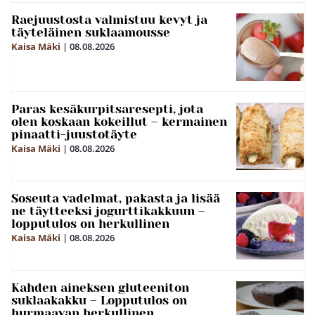
Raejuustosta valmistuu kevyt ja
täyteläinen suklaamousse
Kaisa Mäki
|
08.08.2026
Paras kesäkurpitsaresepti, jota
olen koskaan kokeillut – kermainen
pinaatti-juustotäyte
Kaisa Mäki
|
08.08.2026
Soseuta vadelmat, pakasta ja lisää
ne täytteeksi jogurttikakkuun –
lopputulos on herkullinen
Kaisa Mäki
|
08.08.2026
Kahden aineksen gluteeniton
suklaakakku – Lopputulos on
hurmaavan herkullinen