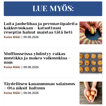
LUE MYÖS:
Laita jauhelihaa ja perunaviipaleita
kakkuvuokaan – katsottuasi
reseptin haluat maistaa tätä heti
Kaisa Mäki
|
09.08.2026
Muffinsseissa yhdistyy raikas
mustikka ja makea valkosuklaa –
nam
Kaisa Mäki
|
09.08.2026
Täydellisen kananmunan salaisuus
– Ota niksit haltuun
Kaisa Mäki
|
09.08.2026