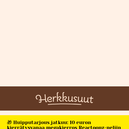
🎁 Huipputarjous jatkuu: 10 euron
kierrätysvapaa megakierros Reactoonz-peliin