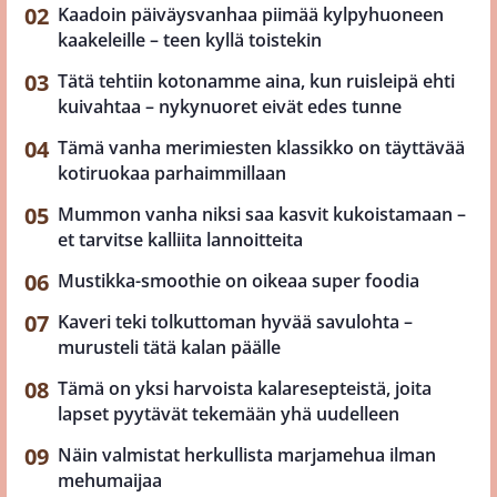
Kaadoin päiväysvanhaa piimää kylpyhuoneen
kaakeleille – teen kyllä toistekin
Tätä tehtiin kotonamme aina, kun ruisleipä ehti
kuivahtaa – nykynuoret eivät edes tunne
Tämä vanha merimiesten klassikko on täyttävää
kotiruokaa parhaimmillaan
Mummon vanha niksi saa kasvit kukoistamaan –
et tarvitse kalliita lannoitteita
Mustikka-smoothie on oikeaa super foodia
Kaveri teki tolkuttoman hyvää savulohta –
murusteli tätä kalan päälle
Tämä on yksi harvoista kalaresepteistä, joita
lapset pyytävät tekemään yhä uudelleen
Näin valmistat herkullista marjamehua ilman
mehumaijaa