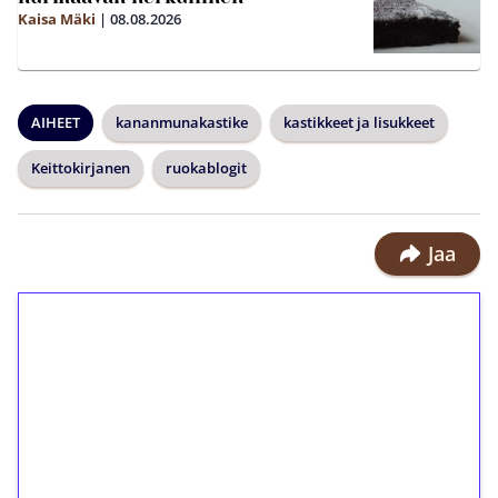
Kaisa Mäki
|
08.08.2026
AIHEET
kananmunakastike
kastikkeet ja lisukkeet
Keittokirjanen
ruokablogit
Jaa
1€ = 10€ arvosta
ilmaiskierroksia ilman
kierrätystä!
Talleta 1€
Saat heti 50 ilmaiskierrosta Tuohi