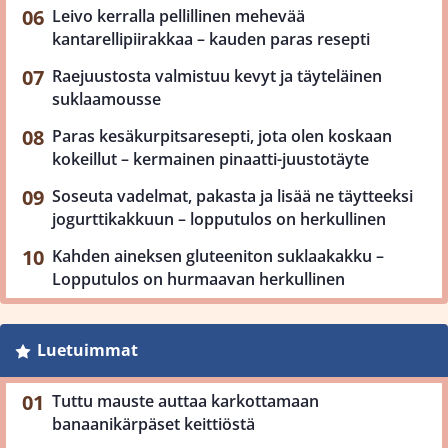
Leivo kerralla pellillinen mehevää
kantarellipiirakkaa – kauden paras resepti
Raejuustosta valmistuu kevyt ja täyteläinen
suklaamousse
Paras kesäkurpitsaresepti, jota olen koskaan
kokeillut – kermainen pinaatti-juustotäyte
Soseuta vadelmat, pakasta ja lisää ne täytteeksi
jogurttikakkuun – lopputulos on herkullinen
Kahden aineksen gluteeniton suklaakakku –
Lopputulos on hurmaavan herkullinen
Luetuimmat
Tuttu mauste auttaa karkottamaan
banaanikärpäset keittiöstä