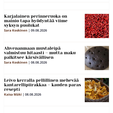
Karjalainen perinneruoka on
mainio tapa hyödyntää viime
syksyn puolukat
Sara Koskinen
|
09.08.2026
Ahvenanmaan mustaleipä
valmistuu hitaasti – mutta maku
palkitsee kärsivällisen
Sara Koskinen
|
08.08.2026
Leivo kerralla pellillinen mehevää
kantarellipiirakkaa – kauden paras
resepti
Kaisa Mäki
|
08.08.2026