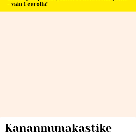
- vain 1 eurolla!
Kananmunakastike