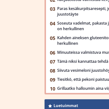
Paras kesäkurpitsaresepti, j
juustotäyte
Soseuta vadelmat, pakasta ja
on herkullinen
Kahden aineksen gluteenit
herkullinen
Minuuteissa valmistuva mu
Tämä niksi kannattaa tehdä 
Siivuta vesimeloni juustohöy
Tiesitkö, että pekoni paist
Grillaatko halloumin aina viip
Luetuimmat