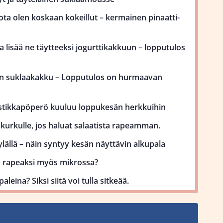
ota olen koskaan kokeillut – kermainen pinaatti-
 lisää ne täytteeksi jogurttikakkuun – lopputulos
on suklaakakku – Lopputulos on hurmaavan
stikkapöperö kuuluu loppukesän herkkuihin
kurkulle, jos haluat salaatista rapeamman.
lällä – näin syntyy kesän näyttävin alkupala
uu rapeaksi myös mikrossa?
aleina? Siksi siitä voi tulla sitkeää.