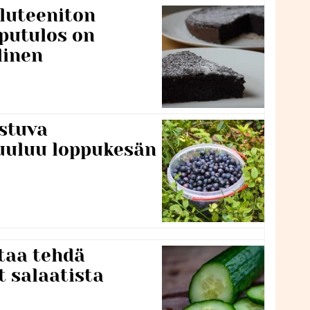
luteeniton
putulos on
linen
stuva
uuluu loppukesän
taa tehdä
t salaatista