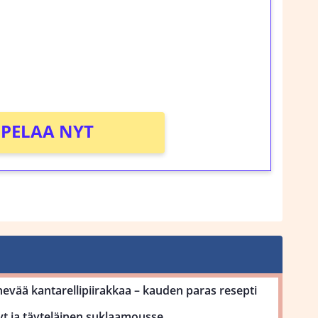
rosta Tuohi 1000 -peliin (arvo 0,20€ per
!
PELAA NYT
ehevää kantarellipiirakkaa – kauden paras resepti
yt ja täyteläinen suklaamousse