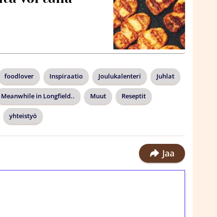
foodlover
Inspiraatio
Joulukalenteri
Juhlat
Meanwhile in Longfield..
Muut
Reseptit
yhteistyö
Jaa
ilmaiskierroksia ilman