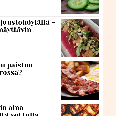
 juustohöylällä –
näyttävin
ni paistuu
rossa?
in aina
itä voi tulla