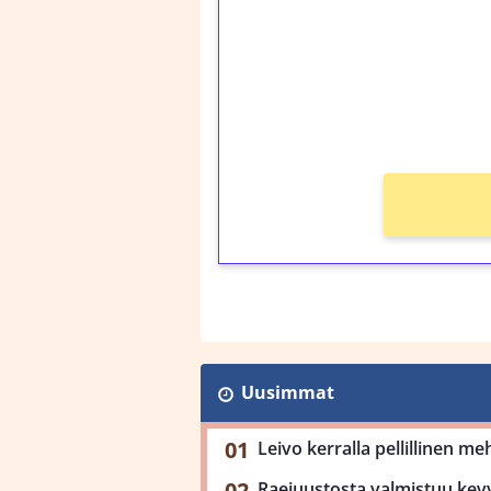
Talleta 1€
Saat heti 50 ilmaiskier
kierros)!
Ei kierrätysvaatimusta
Uusimmat
Leivo kerralla pellillinen m
Raejuustosta valmistuu kev