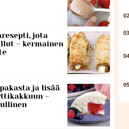
resepti, jota
llut – kermainen
te
pakasta ja lisää
rttikakkuun –
ullinen