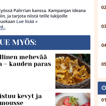
työssä Palirrian kanssa. Kampanjan ideana
n, ja tarjota niistä teille lukijoille
 ruokaan
Lue lisää »
d..
UE MYÖS:
lillinen mehevää
a – kauden paras
stuu kevyt ja
amousse