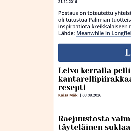
21.12.2016
Postaus on toteutettu yhteis
oli tutustua Palirrian tuotteisii
inspiraatiota kreikkalaiseen
Lähde:
Meanwhile in Longfiel
L
Leivo kerralla pel
kantarellipiirakka
resepti
Kaisa Mäki
|
08.08.2026
Raejuustosta valmi
täyteläinen sukla