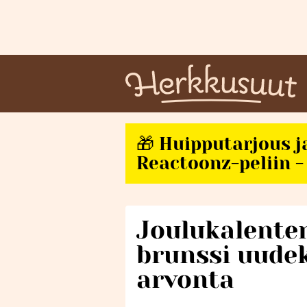
🎁 Huipputarjous j
Reactoonz-peliin - 
Joulukalenter
brunssi uudek
arvonta