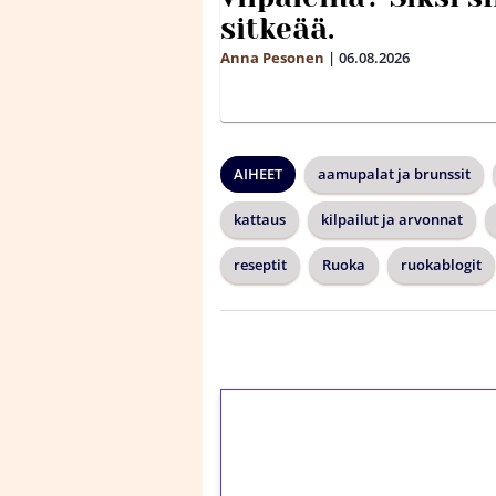
sitkeää.
Anna Pesonen
|
06.08.2026
AIHEET
aamupalat ja brunssit
kattaus
kilpailut ja arvonnat
reseptit
Ruoka
ruokablogit
1€ = 10€ arvosta 
kierrätystä!