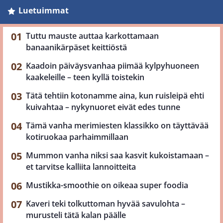
Luetuimmat
Tuttu mauste auttaa karkottamaan
banaanikärpäset keittiöstä
Kaadoin päiväysvanhaa piimää kylpyhuoneen
kaakeleille – teen kyllä toistekin
Tätä tehtiin kotonamme aina, kun ruisleipä ehti
kuivahtaa – nykynuoret eivät edes tunne
Tämä vanha merimiesten klassikko on täyttävää
kotiruokaa parhaimmillaan
Mummon vanha niksi saa kasvit kukoistamaan –
et tarvitse kalliita lannoitteita
Mustikka-smoothie on oikeaa super foodia
Kaveri teki tolkuttoman hyvää savulohta –
murusteli tätä kalan päälle