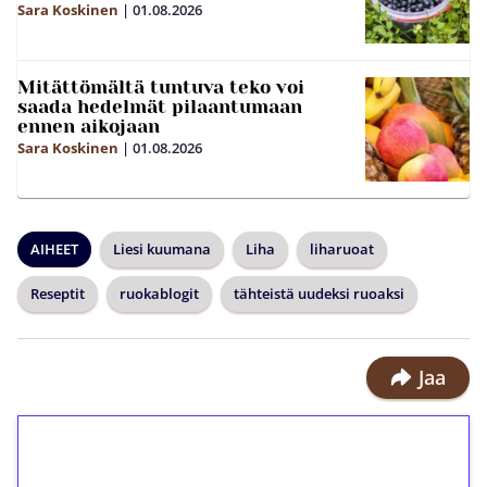
Sara Koskinen
|
01.08.2026
Mitättömältä tuntuva teko voi
saada hedelmät pilaantumaan
ennen aikojaan
Sara Koskinen
|
01.08.2026
AIHEET
Liesi kuumana
Liha
liharuoat
Reseptit
ruokablogit
tähteistä uudeksi ruoaksi
Jaa
1€ = 10€ arvosta