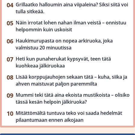
Grillaatko halloumin aina viipaleina? Siksi siitä voi
tulla sitkeää.
Näin irrotat lohen nahan ilman veistä – onnistuu
helpommin kuin uskoisit
Haukimurupasta on nopea arkiruoka, joka
valmistuu 20 minuutissa
Heti kun punaherukat kypsyvät, teen tätä
kuohkeaa jälkiruokaa
Lisää korppujauhojen sekaan tätä – kuha, siika ja
ahven maistuvat paljon paremmilta
Mummi teki tätä aina ekoista mustikoista – olisiko
tässä kesän helpoin jälkiruoka?
Mitättömältä tuntuva teko voi saada hedelmät
pilaantumaan ennen aikojaan