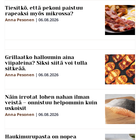
Tiesitkö, että pekoni paistuu
rapeaksi myös mikrossa?
Anna Pesonen
|
06.08.2026
Grillaatko halloumin aina
viipaleina? Siksi siitä voi tulla
sitkeää.
Anna Pesonen
|
06.08.2026
Näin irrotat lohen nahan ilman
veistä – onnistuu helpommin kuin
uskoisit
Anna Pesonen
|
06.08.2026
Haukimurupasta on nopea