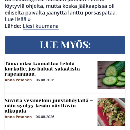
löytyviä ohjeita, mutta koska jääkaapissa oli
eiliseltä päivältä jäänyttä lanttu-porsaspataa,
Lue lisää »
Lähde:
Liesi kuumana
LUE MYÖS:
Tämä niksi kannattaa tehdä
kurkulle, jos haluat salaatista
rapeamman.
Anna Pesonen
|
06.08.2026
Siivuta vesimeloni juustohöylällä –
näin syntyy kesän näyttävin
alkupala
Anna Pesonen
|
06.08.2026