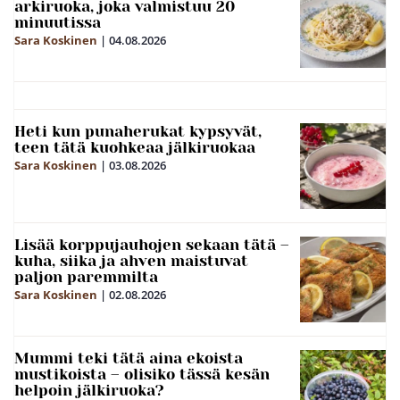
arkiruoka, joka valmistuu 20
minuutissa
Sara Koskinen
|
04.08.2026
Heti kun punaherukat kypsyvät,
teen tätä kuohkeaa jälkiruokaa
Sara Koskinen
|
03.08.2026
Lisää korppujauhojen sekaan tätä –
kuha, siika ja ahven maistuvat
paljon paremmilta
Sara Koskinen
|
02.08.2026
Mummi teki tätä aina ekoista
mustikoista – olisiko tässä kesän
helpoin jälkiruoka?