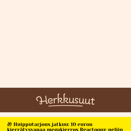
🎁 Huipputarjous jatkuu: 10 euron
kierrätysvapaa megakierros Reactoonz-peliin