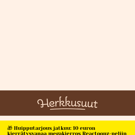
🎁 Huipputarjous jatkuu: 10 euron
kierrätysvapaa megakierros Reactoonz-peliin