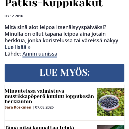
Pätkis-Kuppikakut
03.12.2016
Mitä sinä aiot leipoa Itsenäisyyspäiväksi?
Minulla on ollut tapana leipoa aina jotain
herkkua, jonka koristelussa tai väreissä näkyy
Lue lisää »
Lähde:
Annin uunissa
LUE MYÖS:
Minuuteissa valmistuva
mustikkapöperö kuuluu loppukesän
herkkuihin
Sara Koskinen
|
07.08.2026
Tämä niksi kannattaa tehdä