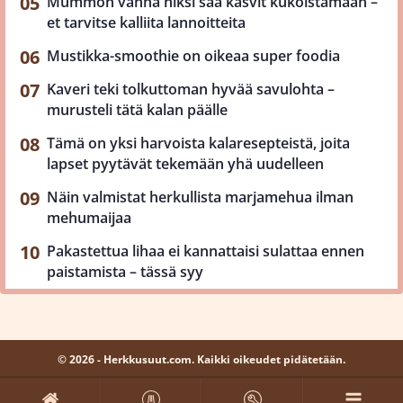
Mummon vanha niksi saa kasvit kukoistamaan –
et tarvitse kalliita lannoitteita
Mustikka-smoothie on oikeaa super foodia
Kaveri teki tolkuttoman hyvää savulohta –
murusteli tätä kalan päälle
Tämä on yksi harvoista kalaresepteistä, joita
lapset pyytävät tekemään yhä uudelleen
Näin valmistat herkullista marjamehua ilman
mehumaijaa
Pakastettua lihaa ei kannattaisi sulattaa ennen
paistamista – tässä syy
© 2026 - Herkkusuut.com. Kaikki oikeudet pidätetään.