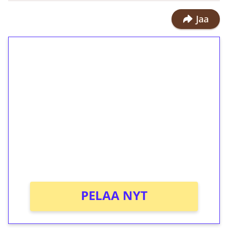
Jaa
1€ = 10€ arvosta
ilmaiskierroksia ilman
kierrätystä!
Talleta 1€
Saat heti 50 ilmaiskierrosta Tuohi
1000 -peliin (arvo 0,20€ per kierros)!
Ei kierrätysvaatimusta!
PELAA NYT