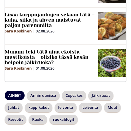
Lisää korppujauhojen sekaan tätä –
kuha, siika ja ahven maistuvat
paljon paremmilta
Sara Koskinen
|
02.08.2026
Mummi teki tätä aina ekoista
mustikoista – olisiko tässä kesän
helpoin jälkiruoka?
Sara Koskinen
|
01.08.2026
AIHEET
Annin uunissa
Cupcakes
Jälkiruoat
Juhlat
kuppikakut
leivonta
Leivonta
Muut
Reseptit
Ruoka
ruokablogit