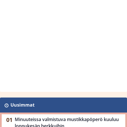
Uusimmat
Minuuteissa valmistuva mustikkapöperö kuuluu
loppukesän herkkuihin