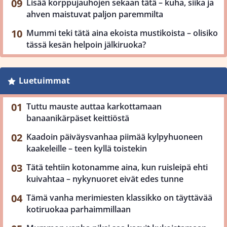
Lisää korppujauhojen sekaan tätä – kuha, siika ja
ahven maistuvat paljon paremmilta
Mummi teki tätä aina ekoista mustikoista – olisiko
tässä kesän helpoin jälkiruoka?
Luetuimmat
Tuttu mauste auttaa karkottamaan
banaanikärpäset keittiöstä
Kaadoin päiväysvanhaa piimää kylpyhuoneen
kaakeleille – teen kyllä toistekin
Tätä tehtiin kotonamme aina, kun ruisleipä ehti
kuivahtaa – nykynuoret eivät edes tunne
Tämä vanha merimiesten klassikko on täyttävää
kotiruokaa parhaimmillaan