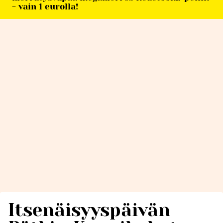
- vain 1 eurolla!
Itsenäisyyspäivän