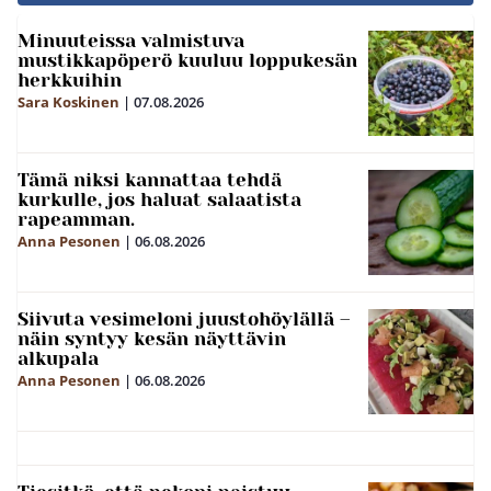
Minuuteissa valmistuva
mustikkapöperö kuuluu loppukesän
herkkuihin
Sara Koskinen
|
07.08.2026
Tämä niksi kannattaa tehdä
kurkulle, jos haluat salaatista
rapeamman.
Anna Pesonen
|
06.08.2026
Siivuta vesimeloni juustohöylällä –
näin syntyy kesän näyttävin
alkupala
Anna Pesonen
|
06.08.2026