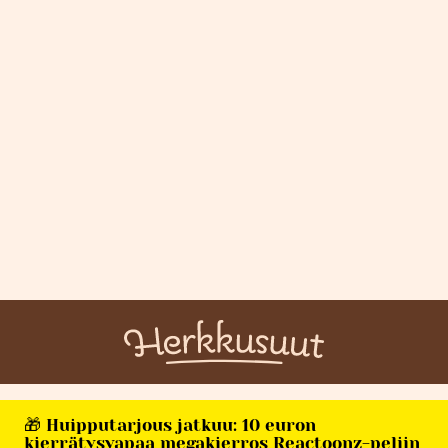
🎁 Huipputarjous jatkuu: 10 euron
kierrätysvapaa megakierros Reactoonz-peliin