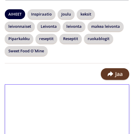
AIHEET
Inspiraatio
Joulu
keksit
leivonnaiset
Leivonta
leivonta
makea leivonta
Piparkakku
reseptit
Reseptit
ruokablogit
Sweet Food O´Mine
Jaa
1€ = 10€ arvosta
ilmaiskierroksia ilman
kierrätystä!
Talleta 1€