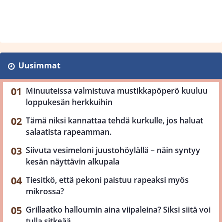
Uusimmat
Minuuteissa valmistuva mustikkapöperö kuuluu
loppukesän herkkuihin
Tämä niksi kannattaa tehdä kurkulle, jos haluat
salaatista rapeamman.
Siivuta vesimeloni juustohöylällä – näin syntyy
kesän näyttävin alkupala
Tiesitkö, että pekoni paistuu rapeaksi myös
mikrossa?
Grillaatko halloumin aina viipaleina? Siksi siitä voi
tulla sitkeää.