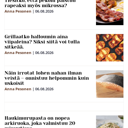
Tiesitkö, että pekoni paistuu
rapeaksi myös mikrossa?
Anna Pesonen
|
06.08.2026
Grillaatko halloumin aina
viipaleina? Siksi siitä voi tulla
sitkeää.
Anna Pesonen
|
06.08.2026
Näin irrotat lohen nahan ilman
veistä – onnistuu helpommin kuin
uskoisit
Anna Pesonen
|
06.08.2026
Haukimurupasta on nopea
arkiruoka, joka valmistuu 20