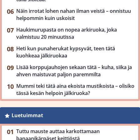
Näin irrotat lohen nahan ilman veistä – onnistuu
helpommin kuin uskoisit
Haukimurupasta on nopea arkiruoka, joka
valmistuu 20 minuutissa
Heti kun punaherukat kypsyvät, teen tätä
kuohkeaa jälkiruokaa
Lisää korppujauhojen sekaan tätä – kuha, siika ja
ahven maistuvat paljon paremmilta
Mummi teki tätä aina ekoista mustikoista – olisiko
tässä kesän helpoin jälkiruoka?
Luetuimmat
Tuttu mauste auttaa karkottamaan
banaanikärpäset keittiöstä