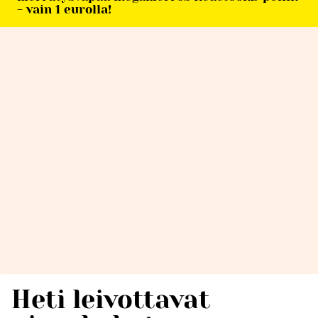
- vain 1 eurolla!
Heti leivottavat