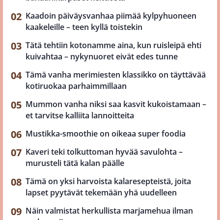
Kaadoin päiväysvanhaa piimää kylpyhuoneen
kaakeleille – teen kyllä toistekin
Tätä tehtiin kotonamme aina, kun ruisleipä ehti
kuivahtaa – nykynuoret eivät edes tunne
Tämä vanha merimiesten klassikko on täyttävää
kotiruokaa parhaimmillaan
Mummon vanha niksi saa kasvit kukoistamaan –
et tarvitse kalliita lannoitteita
Mustikka-smoothie on oikeaa super foodia
Kaveri teki tolkuttoman hyvää savulohta –
murusteli tätä kalan päälle
Tämä on yksi harvoista kalaresepteistä, joita
lapset pyytävät tekemään yhä uudelleen
Näin valmistat herkullista marjamehua ilman