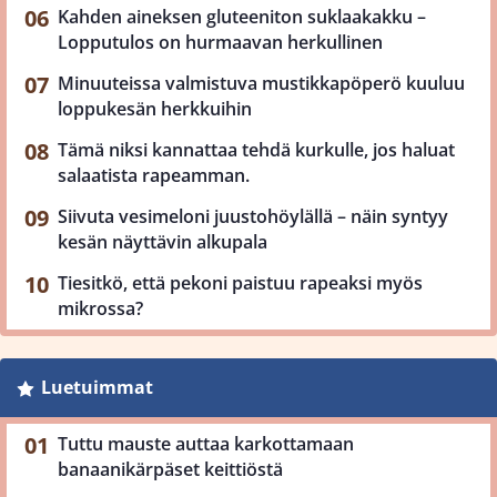
Kahden aineksen gluteeniton suklaakakku –
Lopputulos on hurmaavan herkullinen
Minuuteissa valmistuva mustikkapöperö kuuluu
loppukesän herkkuihin
Tämä niksi kannattaa tehdä kurkulle, jos haluat
salaatista rapeamman.
Siivuta vesimeloni juustohöylällä – näin syntyy
kesän näyttävin alkupala
Tiesitkö, että pekoni paistuu rapeaksi myös
mikrossa?
Luetuimmat
Tuttu mauste auttaa karkottamaan
banaanikärpäset keittiöstä