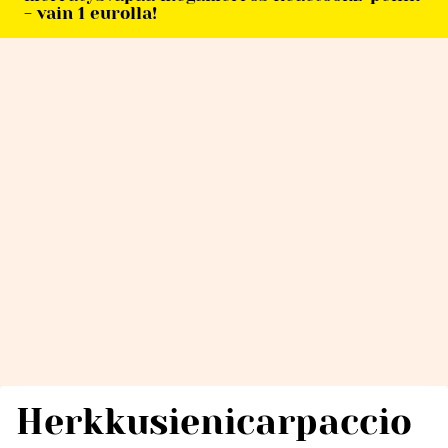
- vain 1 eurolla!
Herkkusienicarpaccio