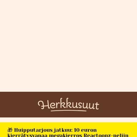
🎁 Huipputarjous jatkuu: 10 euron
kierrätysvapaa megakierros Reactoonz-peliin