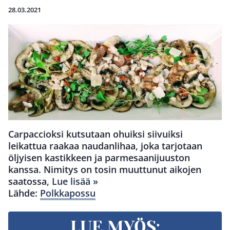
28.03.2021
Carpaccioksi kutsutaan ohuiksi siivuiksi
leikattua raakaa naudanlihaa, joka tarjotaan
öljyisen kastikkeen ja parmesaanijuuston
kanssa. Nimitys on tosin muuttunut aikojen
saatossa,
Lue lisää »
Lähde:
Polkkapossu
LUE MYÖS: