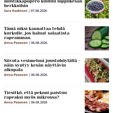
mustikkapöperö kuuluu loppukesän
herkkuihin
Sara Koskinen
|
07.08.2026
Tämä niksi kannattaa tehdä
kurkulle, jos haluat salaatista
rapeamman.
Anna Pesonen
|
06.08.2026
Siivuta vesimeloni juustohöylällä –
näin syntyy kesän näyttävin
alkupala
Anna Pesonen
|
06.08.2026
Tiesitkö, että pekoni paistuu
rapeaksi myös mikrossa?
Anna Pesonen
|
06.08.2026