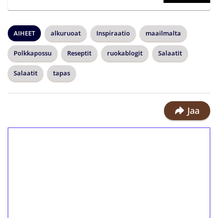
AIHEET
alkuruoat
Inspiraatio
maailmalta
Polkkapossu
Reseptit
ruokablogit
Salaatit
Salaatit
tapas
Jaa
1€ = 10€ arvosta
ilmaiskierroksia ilman
kierrätystä!
Talleta 1€
Saat heti 50 ilmaiskierrosta Tuohi