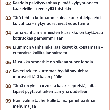
Kaadoin päiväysvanhaa piimää kylpyhuoneen
kaakeleille – teen kyllä toistekin
Tätä tehtiin kotonamme aina, kun ruisleipä ehti
kuivahtaa – nykynuoret eivät edes tunne
Tämä vanha merimiesten klassikko on täyttävää
kotiruokaa parhaimmillaan
Mummon vanha niksi saa kasvit kukoistamaan –
et tarvitse kalliita lannoitteita
Mustikka-smoothie on oikeaa super foodia
Kaveri teki tolkuttoman hyvää savulohta –
murusteli tätä kalan päälle
Tämä on yksi harvoista kalaresepteistä, joita
lapset pyytävät tekemään yhä uudelleen
Näin valmistat herkullista marjamehua ilman
mehumaijaa