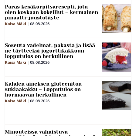
Paras kesäkurpitsaresepti, jota
olen koskaan kokeillut – kermainen
pinaatti-juustotäyte
Kaisa Mäki
|
08.08.2026
Soseuta vadelmat, pakasta ja lisää
ne täytteeksi jogurttikakkuun –
lopputulos on herkullinen
Kaisa Mäki
|
08.08.2026
Kahden aineksen gluteeniton
suklaakakku – Lopputulos on
hurmaavan herkullinen
Kaisa Mäki
|
08.08.2026
Minuuteissa valmistuva