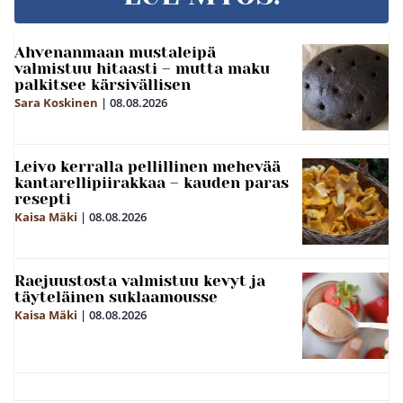
Ahvenanmaan mustaleipä
valmistuu hitaasti – mutta maku
palkitsee kärsivällisen
Sara Koskinen
|
08.08.2026
Leivo kerralla pellillinen mehevää
kantarellipiirakkaa – kauden paras
resepti
Kaisa Mäki
|
08.08.2026
Raejuustosta valmistuu kevyt ja
täyteläinen suklaamousse
Kaisa Mäki
|
08.08.2026