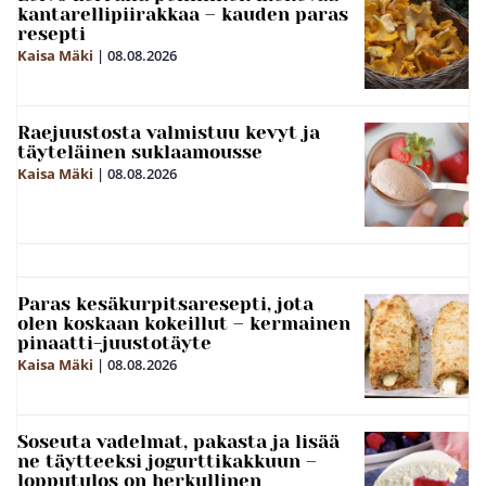
kantarellipiirakkaa – kauden paras
resepti
Kaisa Mäki
|
08.08.2026
Raejuustosta valmistuu kevyt ja
täyteläinen suklaamousse
Kaisa Mäki
|
08.08.2026
Paras kesäkurpitsaresepti, jota
olen koskaan kokeillut – kermainen
pinaatti-juustotäyte
Kaisa Mäki
|
08.08.2026
Soseuta vadelmat, pakasta ja lisää
ne täytteeksi jogurttikakkuun –
lopputulos on herkullinen