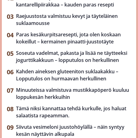
kantarellipiirakkaa – kauden paras resepti
Raejuustosta valmistuu kevyt ja täyteläinen
suklaamousse
Paras kesäkurpitsaresepti, jota olen koskaan
kokeillut – kermainen pinaatti-juustotäyte
Soseuta vadelmat, pakasta ja lisää ne täytteeksi
jogurttikakkuun – lopputulos on herkullinen
Kahden aineksen gluteeniton suklaakakku –
Lopputulos on hurmaavan herkullinen
Minuuteissa valmistuva mustikkapöperö kuuluu
loppukesän herkkuihin
Tämä niksi kannattaa tehdä kurkulle, jos haluat
salaatista rapeamman.
Siivuta vesimeloni juustohöylällä – näin syntyy
kesän näyttävin alkupala