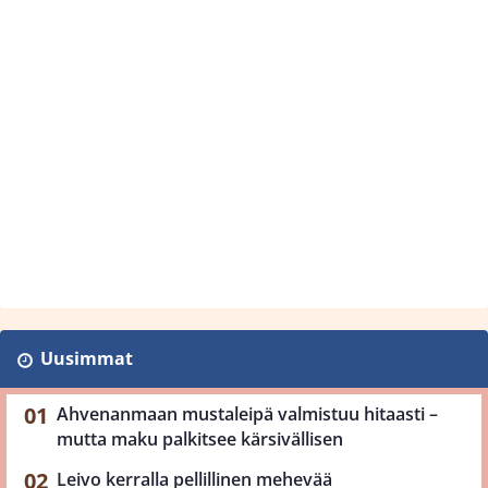
Uusimmat
Ahvenanmaan mustaleipä valmistuu hitaasti –
mutta maku palkitsee kärsivällisen
Leivo kerralla pellillinen mehevää