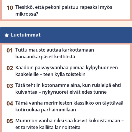
Tiesitkö, että pekoni paistuu rapeaksi myös
mikrossa?
Luetuimmat
Tuttu mauste auttaa karkottamaan
banaanikärpäset keittiöstä
Kaadoin päiväysvanhaa piimää kylpyhuoneen
kaakeleille – teen kyllä toistekin
Tätä tehtiin kotonamme aina, kun ruisleipä ehti
kuivahtaa – nykynuoret eivät edes tunne
Tämä vanha merimiesten klassikko on täyttävää
kotiruokaa parhaimmillaan
Mummon vanha niksi saa kasvit kukoistamaan –
et tarvitse kalliita lannoitteita