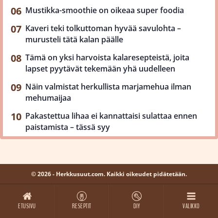
Mustikka-smoothie on oikeaa super foodia
Kaveri teki tolkuttoman hyvää savulohta –
murusteli tätä kalan päälle
Tämä on yksi harvoista kalaresepteistä, joita
lapset pyytävät tekemään yhä uudelleen
Näin valmistat herkullista marjamehua ilman
mehumaijaa
Pakastettua lihaa ei kannattaisi sulattaa ennen
paistamista – tässä syy
© 2026 - Herkkusuut.com. Kaikki oikeudet pidätetään.
ETUSIVU
RESEPTIT
DIY
VALIKKO