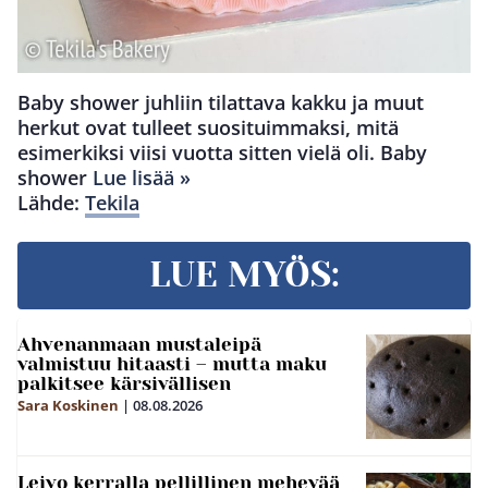
Baby shower juhliin tilattava kakku ja muut
herkut ovat tulleet suosituimmaksi, mitä
esimerkiksi viisi vuotta sitten vielä oli. Baby
shower
Lue lisää »
Lähde:
Tekila
LUE MYÖS:
Ahvenanmaan mustaleipä
valmistuu hitaasti – mutta maku
palkitsee kärsivällisen
Sara Koskinen
|
08.08.2026
Leivo kerralla pellillinen mehevää