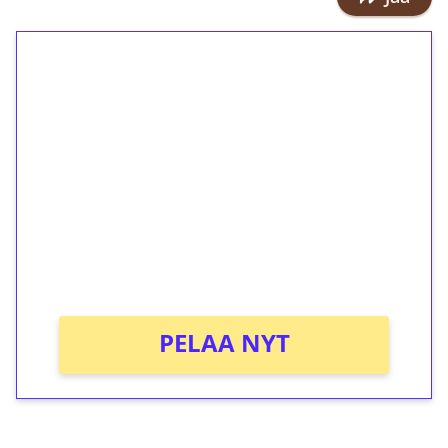
1€ = 10€ arvosta
ilmaiskierroksia ilman
kierrätystä!
Talleta 1€
Saat heti 50 ilmaiskierrosta Tuohi
1000 -peliin (arvo 0,20€ per kierros)!
Ei kierrätysvaatimusta!
PELAA NYT