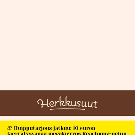
🎁 Huipputarjous jatkuu: 10 euron
kierrätysvapaa megakierros Reactoonz-peliin