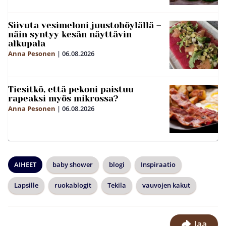
Siivuta vesimeloni juustohöylällä –
näin syntyy kesän näyttävin
alkupala
Anna Pesonen
|
06.08.2026
Tiesitkö, että pekoni paistuu
rapeaksi myös mikrossa?
Anna Pesonen
|
06.08.2026
AIHEET
baby shower
blogi
Inspiraatio
Lapsille
ruokablogit
Tekila
vauvojen kakut
Jaa