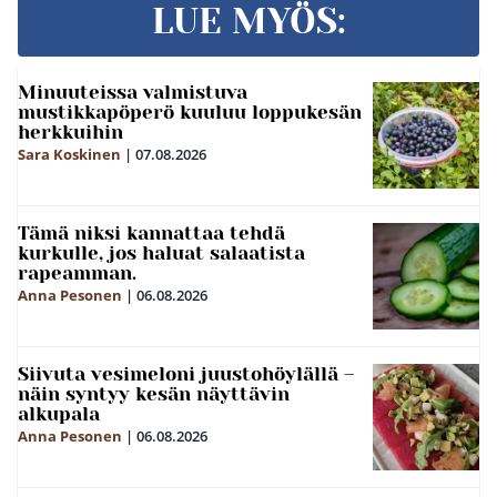
LUE MYÖS:
Minuuteissa valmistuva
mustikkapöperö kuuluu loppukesän
herkkuihin
Sara Koskinen
|
07.08.2026
Tämä niksi kannattaa tehdä
kurkulle, jos haluat salaatista
rapeamman.
Anna Pesonen
|
06.08.2026
Siivuta vesimeloni juustohöylällä –
näin syntyy kesän näyttävin
alkupala
Anna Pesonen
|
06.08.2026