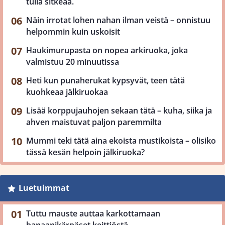
tulla sitkeää.
Näin irrotat lohen nahan ilman veistä – onnistuu
helpommin kuin uskoisit
Haukimurupasta on nopea arkiruoka, joka
valmistuu 20 minuutissa
Heti kun punaherukat kypsyvät, teen tätä
kuohkeaa jälkiruokaa
Lisää korppujauhojen sekaan tätä – kuha, siika ja
ahven maistuvat paljon paremmilta
Mummi teki tätä aina ekoista mustikoista – olisiko
tässä kesän helpoin jälkiruoka?
Luetuimmat
Tuttu mauste auttaa karkottamaan