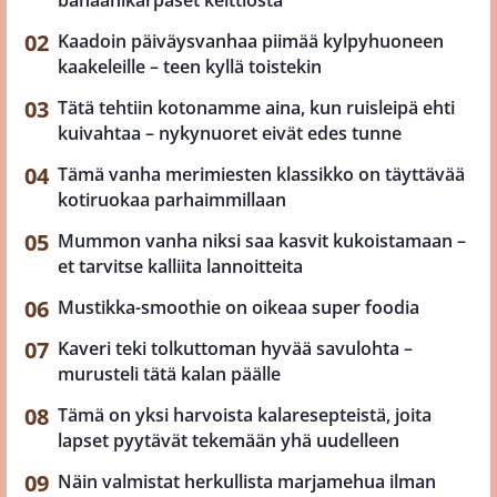
banaanikärpäset keittiöstä
Kaadoin päiväysvanhaa piimää kylpyhuoneen
kaakeleille – teen kyllä toistekin
Tätä tehtiin kotonamme aina, kun ruisleipä ehti
kuivahtaa – nykynuoret eivät edes tunne
Tämä vanha merimiesten klassikko on täyttävää
kotiruokaa parhaimmillaan
Mummon vanha niksi saa kasvit kukoistamaan –
et tarvitse kalliita lannoitteita
Mustikka-smoothie on oikeaa super foodia
Kaveri teki tolkuttoman hyvää savulohta –
murusteli tätä kalan päälle
Tämä on yksi harvoista kalaresepteistä, joita
lapset pyytävät tekemään yhä uudelleen
Näin valmistat herkullista marjamehua ilman