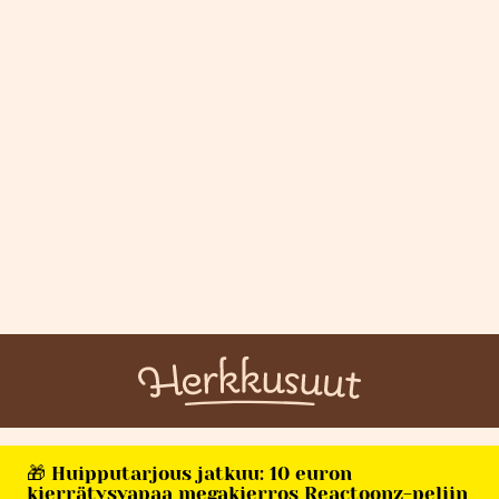
🎁 Huipputarjous jatkuu: 10 euron
kierrätysvapaa megakierros Reactoonz-peliin