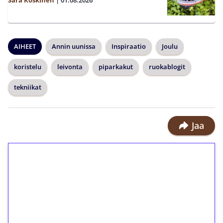
Sara Koskinen
|
01.08.2026
AIHEET
Annin uunissa
Inspiraatio
Joulu
koristelu
leivonta
piparkakut
ruokablogit
tekniikat
Jaa
1€ = 10€ arvosta
ilmaiskierroksia ilman
kierrätystä!
Talleta 1€