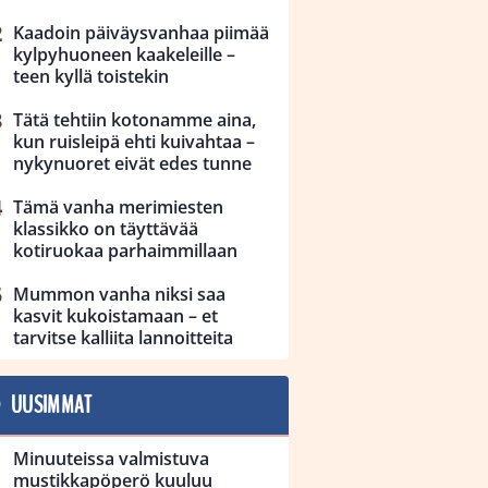
Kaadoin päiväysvanhaa piimää
kylpyhuoneen kaakeleille –
teen kyllä toistekin
Tätä tehtiin kotonamme aina,
kun ruisleipä ehti kuivahtaa –
nykynuoret eivät edes tunne
Tämä vanha merimiesten
klassikko on täyttävää
kotiruokaa parhaimmillaan
Mummon vanha niksi saa
kasvit kukoistamaan – et
tarvitse kalliita lannoitteita
UUSIMMAT
Minuuteissa valmistuva
mustikkapöperö kuuluu