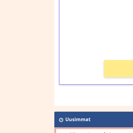
kierrätystä!
Talleta 1€
Saat heti 50 ilmaiskier
kierros)!
Ei kierrätysvaatimusta
Uusimmat