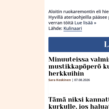
Aloitin ruokaremontin eli h
Hyvillä ateriaohjeilla pääsee 
verran töitä
Lue lisää »
Lähde:
Kulinaari
L
Minuuteissa valmi
mustikkapöperö k
herkkuihin
Sara Koskinen
|
07.08.2026
Tämä niksi kannat
kurkulle, jos halua