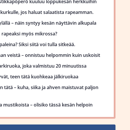
stikkapöperö kuuluu loppukesän herkkuihin
kurkulle, jos haluat salaatista rapeamman.
lällä – näin syntyy kesän näyttävin alkupala
uu rapeaksi myös mikrossa?
aleina? Siksi siitä voi tulla sitkeää.
man veistä – onnistuu helpommin kuin uskoisit
kiruoka, joka valmistuu 20 minuutissa
vät, teen tätä kuohkeaa jälkiruokaa
 tätä – kuha, siika ja ahven maistuvat paljon
 mustikoista – olisiko tässä kesän helpoin