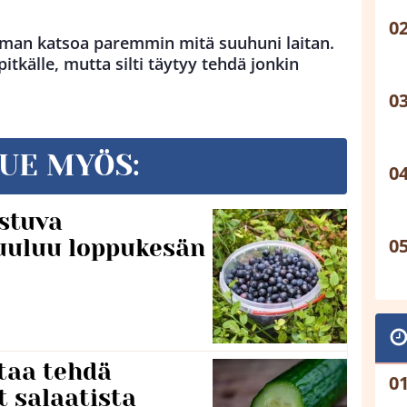
ieman katsoa paremmin mitä suuhuni laitan.
pitkälle, mutta silti täytyy tehdä jonkin
UE MYÖS:
stuva
uuluu loppukesän
taa tehdä
t salaatista