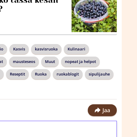
iko tässä kesän
?
io
Kasvis
kasvisruoka
Kulinaari
at
mausteseos
Muut
nopeat ja helpot
Reseptit
Ruoka
ruokablogit
sipulijauhe
Jaa
ilmaiskierroksia ilman