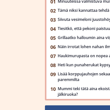
Minuuteissa valmistuva mu
Tämä niksi kannattaa tehdä 
Siivuta vesimeloni juustohöy
Tiesitkö, että pekoni paist
Grillaatko halloumin aina viip
Näin irrotat lohen nahan il
Haukimurupasta on nopea ar
Heti kun punaherukat kypsy
Lisää korppujauhojen sekaan
paremmilta
Mummi teki tätä aina ekoista
jälkiruoka?