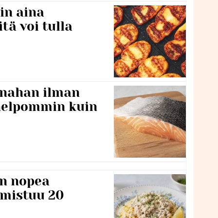
in aina
itä voi tulla
 nahan ilman
 helpommin kuin
n nopea
lmistuu 20