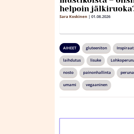
mustikoista – olis
helpoin jälkiruoka
Sara Koskinen
|
01.08.2026
AIHEET
gluteeniton
Inspiraat
laihdutus
lisuke
Lohkoperun
nosto
painonhallinta
peruna
umami
vegaaninen
1€ = 10€ arvosta 