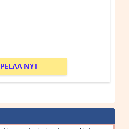
rosta Tuohi 1000 -peliin (arvo 0,20€ per
!
PELAA NYT