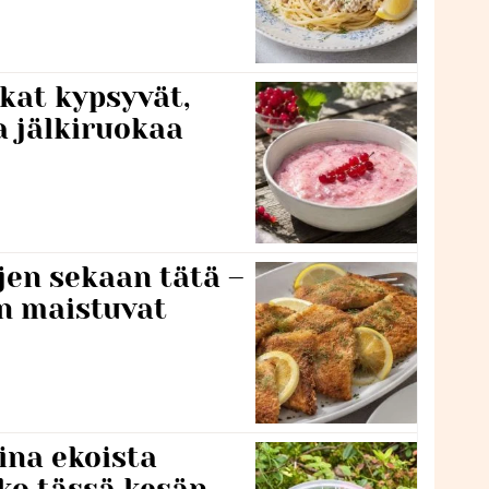
kat kypsyvät,
a jälkiruokaa
jen sekaan tätä –
en maistuvat
ina ekoista