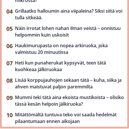
mikrossa?
Grillaatko halloumin aina viipaleina? Siksi siitä voi
tulla sitkeää.
Näin irrotat lohen nahan ilman veistä – onnistuu
helpommin kuin uskoisit
Haukimurupasta on nopea arkiruoka, joka
valmistuu 20 minuutissa
Heti kun punaherukat kypsyvät, teen tätä
kuohkeaa jälkiruokaa
Lisää korppujauhojen sekaan tätä – kuha, siika ja
ahven maistuvat paljon paremmilta
Mummi teki tätä aina ekoista mustikoista – olisiko
tässä kesän helpoin jälkiruoka?
Mitättömältä tuntuva teko voi saada hedelmät
pilaantumaan ennen aikojaan