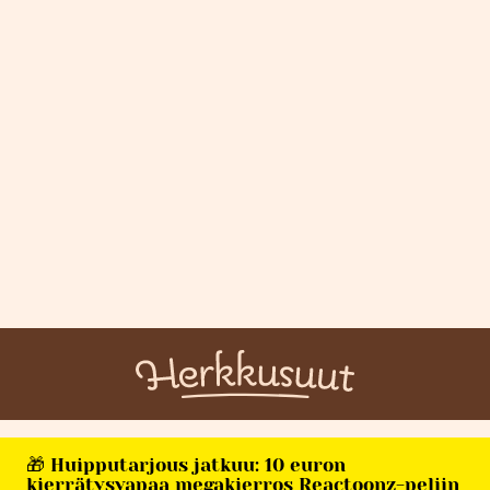
🎁 Huipputarjous jatkuu: 10 euron
kierrätysvapaa megakierros Reactoonz-peliin