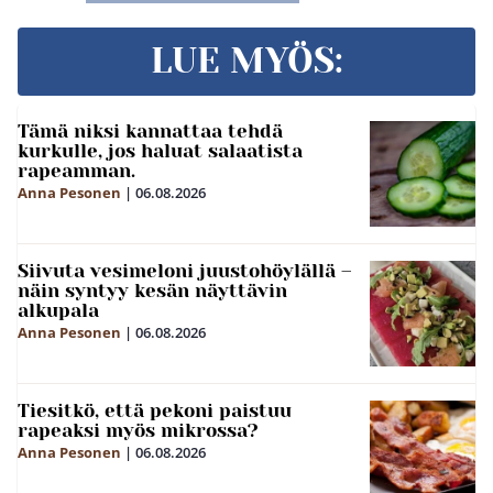
LUE MYÖS:
Tämä niksi kannattaa tehdä
kurkulle, jos haluat salaatista
rapeamman.
Anna Pesonen
|
06.08.2026
Siivuta vesimeloni juustohöylällä –
näin syntyy kesän näyttävin
alkupala
Anna Pesonen
|
06.08.2026
Tiesitkö, että pekoni paistuu
rapeaksi myös mikrossa?
Anna Pesonen
|
06.08.2026