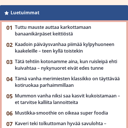
Luetuimmat
Tuttu mauste auttaa karkottamaan
banaanikärpäset keittiöstä
Kaadoin päiväysvanhaa piimää kylpyhuoneen
kaakeleille – teen kyllä toistekin
Tätä tehtiin kotonamme aina, kun ruisleipä ehti
kuivahtaa – nykynuoret eivät edes tunne
Tämä vanha merimiesten klassikko on täyttävää
kotiruokaa parhaimmillaan
Mummon vanha niksi saa kasvit kukoistamaan –
et tarvitse kalliita lannoitteita
Mustikka-smoothie on oikeaa super foodia
Kaveri teki tolkuttoman hyvää savulohta –