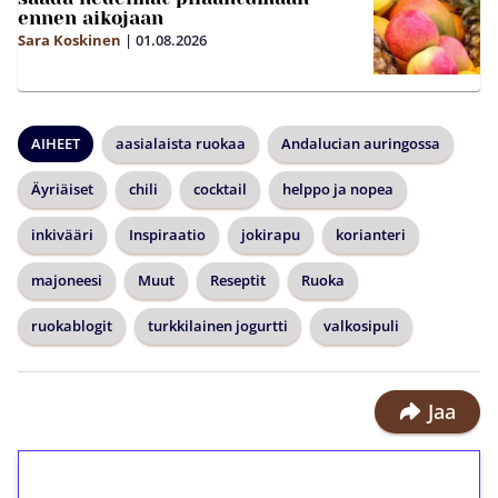
ennen aikojaan
Sara Koskinen
|
01.08.2026
AIHEET
aasialaista ruokaa
Andalucian auringossa
Äyriäiset
chili
cocktail
helppo ja nopea
inkivääri
Inspiraatio
jokirapu
korianteri
majoneesi
Muut
Reseptit
Ruoka
ruokablogit
turkkilainen jogurtti
valkosipuli
Jaa
1€ = 10€ arvosta