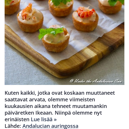
Kuten kaikki, jotka ovat koskaan muuttaneet
saattavat arvata, olemme viimeisten
kuukausien aikana tehneet muutamankin
päiväretken Ikeaan. Niinpä olemme nyt
erinäisten
Lue lisää »
Lähde:
Andalucian auringossa