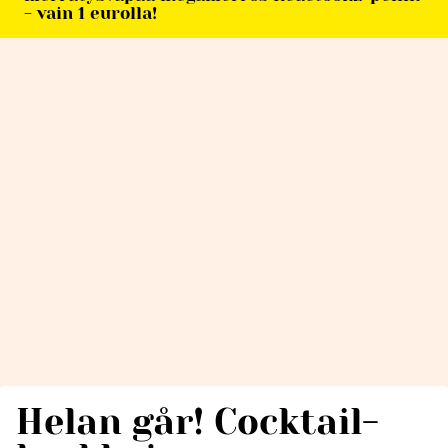
- vain 1 eurolla!
Helan går! Cocktail-