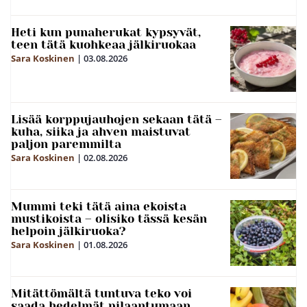
Heti kun punaherukat kypsyvät,
teen tätä kuohkeaa jälkiruokaa
Sara Koskinen
|
03.08.2026
Lisää korppujauhojen sekaan tätä –
kuha, siika ja ahven maistuvat
paljon paremmilta
Sara Koskinen
|
02.08.2026
Mummi teki tätä aina ekoista
mustikoista – olisiko tässä kesän
helpoin jälkiruoka?
Sara Koskinen
|
01.08.2026
Mitättömältä tuntuva teko voi
saada hedelmät pilaantumaan