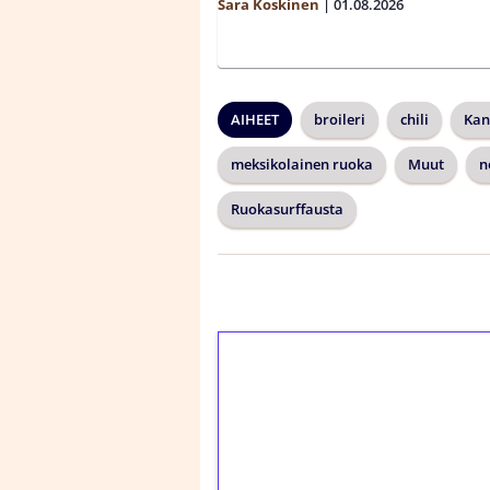
Sara Koskinen
|
01.08.2026
AIHEET
broileri
chili
Kan
meksikolainen ruoka
Muut
n
Ruokasurffausta
1€ = 10€ arvosta 
kierrätystä!
Talleta 1€