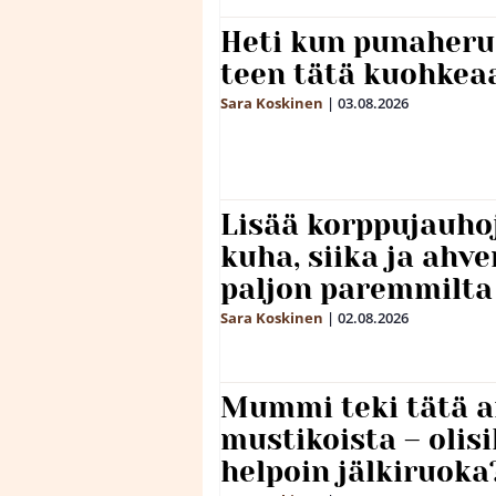
Heti kun punaheru
teen tätä kuohkea
Sara Koskinen
|
03.08.2026
Lisää korppujauho
kuha, siika ja ahv
paljon paremmilta
Sara Koskinen
|
02.08.2026
Mummi teki tätä a
mustikoista – olis
helpoin jälkiruoka