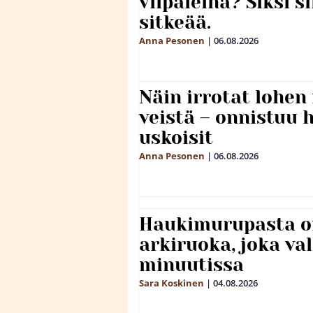
viipaleina? Siksi si
sitkeää.
Anna Pesonen
|
06.08.2026
Näin irrotat lohen
veistä – onnistuu
uskoisit
Anna Pesonen
|
06.08.2026
Haukimurupasta o
arkiruoka, joka va
minuutissa
Sara Koskinen
|
04.08.2026