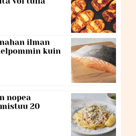
itä voi tulla
 nahan ilman
 helpommin kuin
n nopea
lmistuu 20