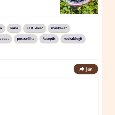
a
kana
Kastikkeet
makkarat
opeat
possunliha
Reseptit
ruokablogit
Jaa
ilmaiskierroksia ilman