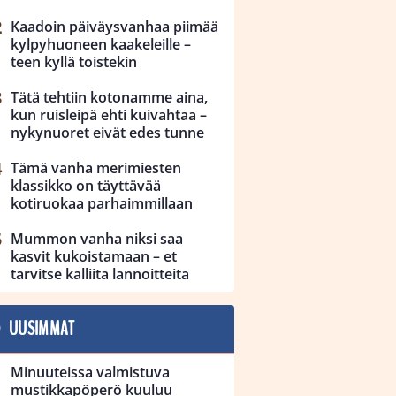
Kaadoin päiväysvanhaa piimää
kylpyhuoneen kaakeleille –
teen kyllä toistekin
Tätä tehtiin kotonamme aina,
kun ruisleipä ehti kuivahtaa –
nykynuoret eivät edes tunne
Tämä vanha merimiesten
klassikko on täyttävää
kotiruokaa parhaimmillaan
Mummon vanha niksi saa
kasvit kukoistamaan – et
tarvitse kalliita lannoitteita
UUSIMMAT
Minuuteissa valmistuva
mustikkapöperö kuuluu