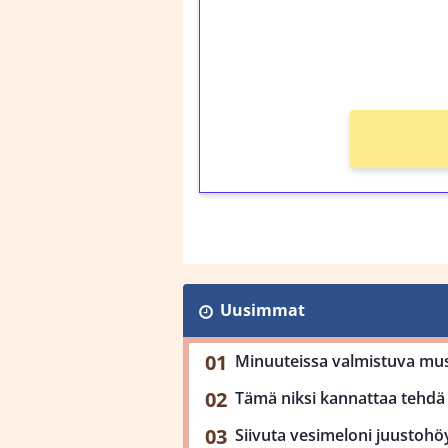
Saat heti 50 ilmaiskier
kierros)!
Ei kierrätysvaatimusta
Uusimmat
Minuuteissa valmistuva mu
Tämä niksi kannattaa tehdä 
Siivuta vesimeloni juustohöy