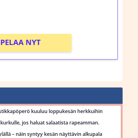
rosta Tuohi 1000 -peliin (arvo 0,20€ per
!
PELAA NYT
stikkapöperö kuuluu loppukesän herkkuihin
kurkulle, jos haluat salaatista rapeamman.
lällä – näin syntyy kesän näyttävin alkupala