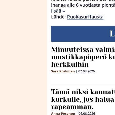
ihanaa alle 6 vuotiasta pien
lisää »
Lähde:
Ruokasurffausta
L
Minuuteissa valmi
mustikkapöperö k
herkkuihin
Sara Koskinen
|
07.08.2026
Tämä niksi kannat
kurkulle, jos halua
rapeamman.
Anna Pesonen
|
06.08.2026