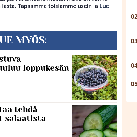
tä lasta. Tapaamme toisiamme usein ja
Lue
UE MYÖS:
stuva
uuluu loppukesän
taa tehdä
t salaatista