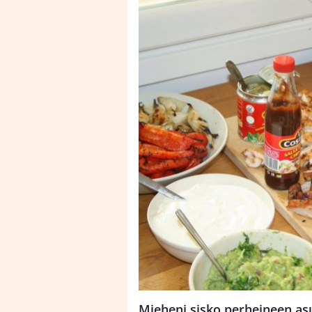
Mieheni sisko perheineen asu