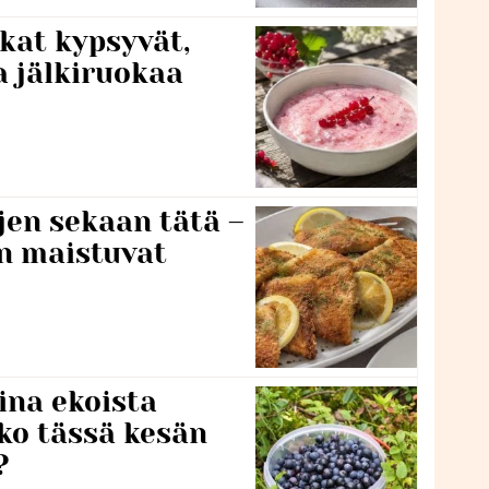
kat kypsyvät,
a jälkiruokaa
jen sekaan tätä –
en maistuvat
ina ekoista
iko tässä kesän
?