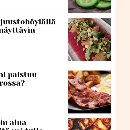
 juustohöylällä –
näyttävin
ni paistuu
rossa?
in aina