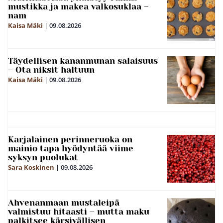
mustikka ja makea valkosuklaa –
nam
Kaisa Mäki
|
09.08.2026
Täydellisen kananmunan salaisuus
– Ota niksit haltuun
Kaisa Mäki
|
09.08.2026
Karjalainen perinneruoka on
mainio tapa hyödyntää viime
syksyn puolukat
Sara Koskinen
|
09.08.2026
Ahvenanmaan mustaleipä
valmistuu hitaasti – mutta maku
palkitsee kärsivällisen