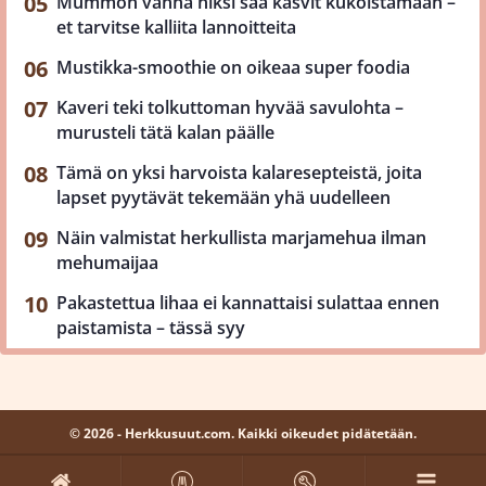
Mummon vanha niksi saa kasvit kukoistamaan –
et tarvitse kalliita lannoitteita
Mustikka-smoothie on oikeaa super foodia
Kaveri teki tolkuttoman hyvää savulohta –
murusteli tätä kalan päälle
Tämä on yksi harvoista kalaresepteistä, joita
lapset pyytävät tekemään yhä uudelleen
Näin valmistat herkullista marjamehua ilman
mehumaijaa
Pakastettua lihaa ei kannattaisi sulattaa ennen
paistamista – tässä syy
© 2026 - Herkkusuut.com. Kaikki oikeudet pidätetään.