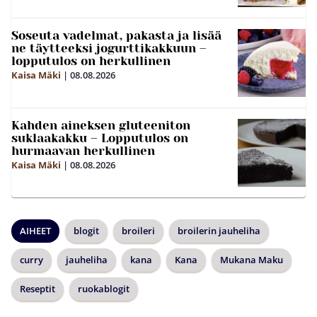
Soseuta vadelmat, pakasta ja lisää
ne täytteeksi jogurttikakkuun –
lopputulos on herkullinen
Kaisa Mäki
|
08.08.2026
Kahden aineksen gluteeniton
suklaakakku – Lopputulos on
hurmaavan herkullinen
Kaisa Mäki
|
08.08.2026
AIHEET
blogit
broileri
broilerin jauheliha
curry
jauheliha
kana
Kana
Mukana Maku
Reseptit
ruokablogit