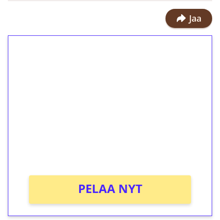
Jaa
1€ = 10€ arvosta
ilmaiskierroksia ilman
kierrätystä!
Talleta 1€
Saat heti 50 ilmaiskierrosta Tuohi
1000 -peliin (arvo 0,20€ per kierros)!
Ei kierrätysvaatimusta!
PELAA NYT