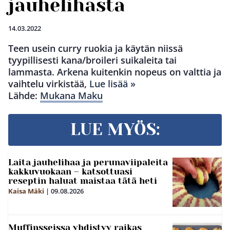
jauhelihasta
14.03.2022
Teen usein curry ruokia ja käytän niissä
tyypillisesti kana/broileri suikaleita tai
lammasta. Arkena kuitenkin nopeus on valttia ja
vaihtelu virkistää,
Lue lisää »
Lähde:
Mukana Maku
LUE MYÖS:
Laita jauhelihaa ja perunaviipaleita
kakkuvuokaan – katsottuasi
reseptin haluat maistaa tätä heti
Kaisa Mäki
|
09.08.2026
Muffinsseissa yhdistyy raikas