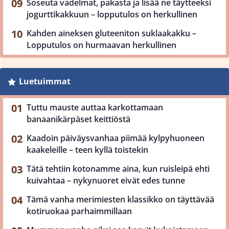
Soseuta vadelmat, pakasta ja lisää ne täytteeksi
jogurttikakkuun – lopputulos on herkullinen
Kahden aineksen gluteeniton suklaakakku –
Lopputulos on hurmaavan herkullinen
Luetuimmat
Tuttu mauste auttaa karkottamaan
banaanikärpäset keittiöstä
Kaadoin päiväysvanhaa piimää kylpyhuoneen
kaakeleille – teen kyllä toistekin
Tätä tehtiin kotonamme aina, kun ruisleipä ehti
kuivahtaa – nykynuoret eivät edes tunne
Tämä vanha merimiesten klassikko on täyttävää
kotiruokaa parhaimmillaan