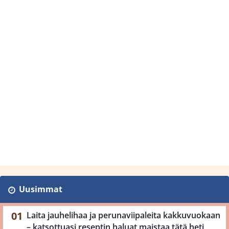
Uusimmat
Laita jauhelihaa ja perunaviipaleita kakkuvuokaan
– katsottuasi reseptin haluat maistaa tätä heti