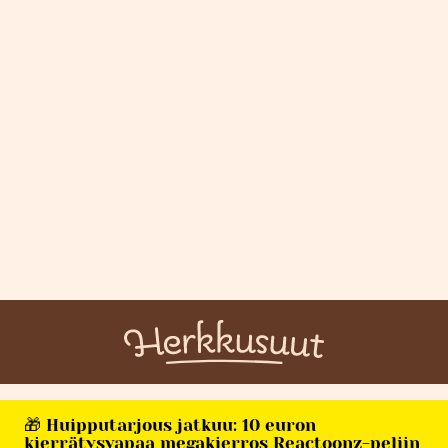
🎁 Huipputarjous jatkuu: 10 euron
kierrätysvapaa megakierros Reactoonz-peliin