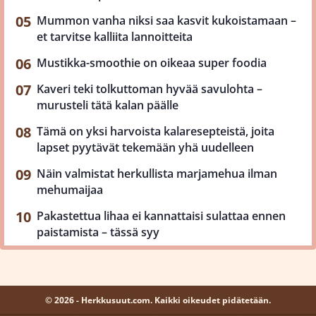
Mummon vanha niksi saa kasvit kukoistamaan –
et tarvitse kalliita lannoitteita
Mustikka-smoothie on oikeaa super foodia
Kaveri teki tolkuttoman hyvää savulohta –
murusteli tätä kalan päälle
Tämä on yksi harvoista kalaresepteistä, joita
lapset pyytävät tekemään yhä uudelleen
Näin valmistat herkullista marjamehua ilman
mehumaijaa
Pakastettua lihaa ei kannattaisi sulattaa ennen
paistamista – tässä syy
© 2026 - Herkkusuut.com. Kaikki oikeudet pidätetään.