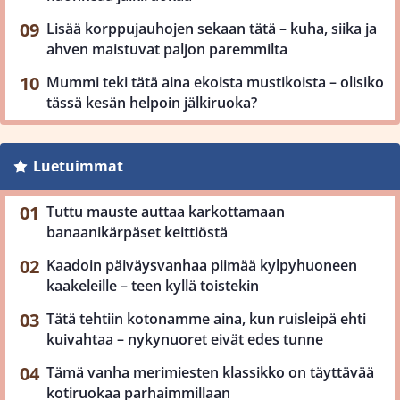
Lisää korppujauhojen sekaan tätä – kuha, siika ja
ahven maistuvat paljon paremmilta
Mummi teki tätä aina ekoista mustikoista – olisiko
tässä kesän helpoin jälkiruoka?
Luetuimmat
Tuttu mauste auttaa karkottamaan
banaanikärpäset keittiöstä
Kaadoin päiväysvanhaa piimää kylpyhuoneen
kaakeleille – teen kyllä toistekin
Tätä tehtiin kotonamme aina, kun ruisleipä ehti
kuivahtaa – nykynuoret eivät edes tunne
Tämä vanha merimiesten klassikko on täyttävää
kotiruokaa parhaimmillaan