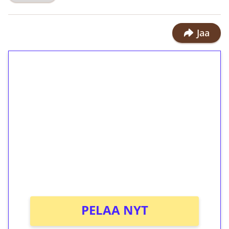
Jaa
1€ = 10€ arvosta
ilmaiskierroksia ilman
kierrätystä!
Talleta 1€
Saat heti 50 ilmaiskierrosta Tuohi
1000 -peliin (arvo 0,20€ per kierros)!
Ei kierrätysvaatimusta!
PELAA NYT