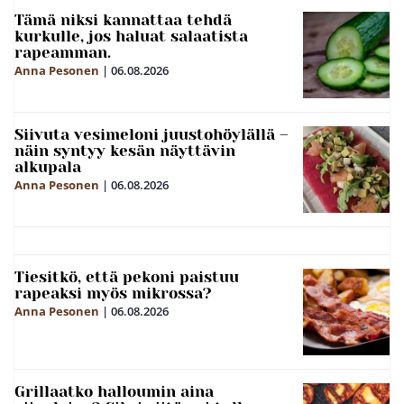
Tämä niksi kannattaa tehdä
kurkulle, jos haluat salaatista
rapeamman.
Anna Pesonen
|
06.08.2026
Siivuta vesimeloni juustohöylällä –
näin syntyy kesän näyttävin
alkupala
Anna Pesonen
|
06.08.2026
Tiesitkö, että pekoni paistuu
rapeaksi myös mikrossa?
Anna Pesonen
|
06.08.2026
Grillaatko halloumin aina