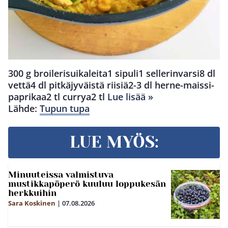
300 g broilerisuikaleita1 sipuli1 sellerinvarsi8 dl
vettä4 dl pitkäjyväistä riisiä2-3 dl herne-maissi-
paprikaa2 tl currya2 tl
Lue lisää »
Lähde:
Tupun tupa
LUE MYÖS:
Minuuteissa valmistuva
mustikkapöperö kuuluu loppukesän
herkkuihin
Sara Koskinen
|
07.08.2026