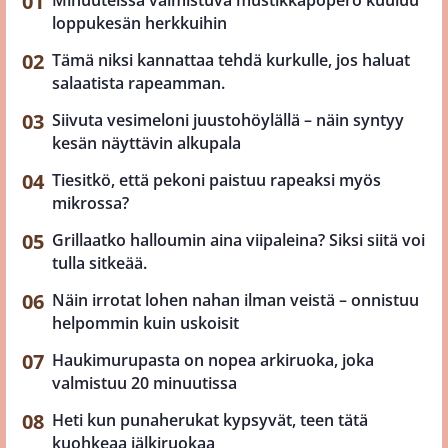
loppukesän herkkuihin
Tämä niksi kannattaa tehdä kurkulle, jos haluat
salaatista rapeamman.
Siivuta vesimeloni juustohöylällä – näin syntyy
kesän näyttävin alkupala
Tiesitkö, että pekoni paistuu rapeaksi myös
mikrossa?
Grillaatko halloumin aina viipaleina? Siksi siitä voi
tulla sitkeää.
Näin irrotat lohen nahan ilman veistä – onnistuu
helpommin kuin uskoisit
Haukimurupasta on nopea arkiruoka, joka
valmistuu 20 minuutissa
Heti kun punaherukat kypsyvät, teen tätä
kuohkeaa jälkiruokaa