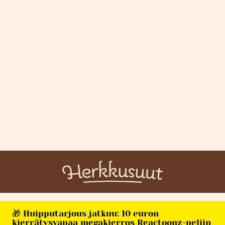
🎁 Huipputarjous jatkuu: 10 euron
kierrätysvapaa megakierros Reactoonz-peliin