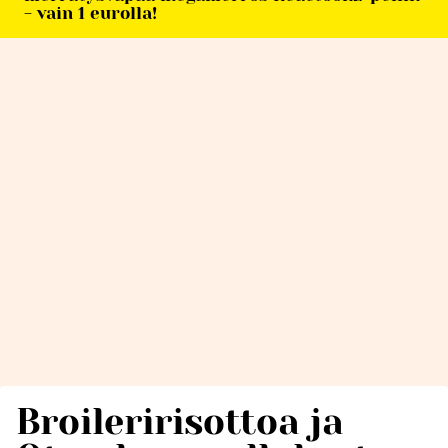
- vain 1 eurolla!
Broileririsottoa ja