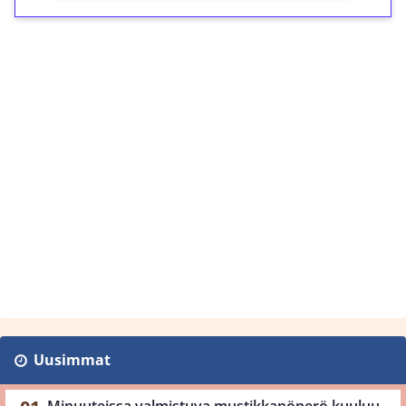
Uusimmat
Minuuteissa valmistuva mustikkapöperö kuuluu