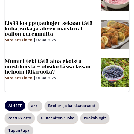
Lisää korppujauhojen sekaan tätä –
kuha, siika ja ahven maistuvat
paljon paremmilta
Sara Koskinen
|
02.08.2026
Mummi teki tätä aina ekoista
mustikoista – olisiko tässä kesän
helpoin jälkiruoka?
Sara Koskinen
|
01.08.2026
AIHEET
arki
Broiler- ja kalkkunaruoat
cassu & otto
Gluteeniton ruoka
ruokablogit
Tupun tupa