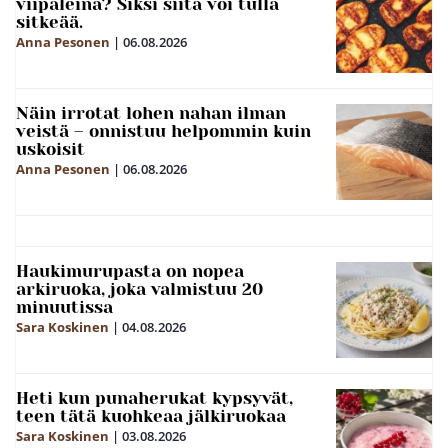
viipaleina? Siksi siitä voi tulla
sitkeää.
Anna Pesonen
|
06.08.2026
Näin irrotat lohen nahan ilman
veistä – onnistuu helpommin kuin
uskoisit
Anna Pesonen
|
06.08.2026
Haukimurupasta on nopea
arkiruoka, joka valmistuu 20
minuutissa
Sara Koskinen
|
04.08.2026
Heti kun punaherukat kypsyvät,
teen tätä kuohkeaa jälkiruokaa
Sara Koskinen
|
03.08.2026