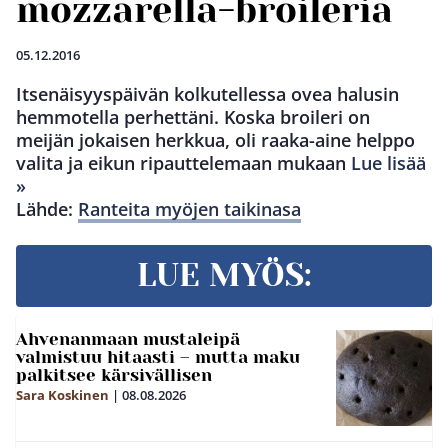
mozzarella-broileria
05.12.2016
Itsenäisyyspäivän kolkutellessa ovea halusin
hemmotella perhettäni. Koska broileri on
meijän jokaisen herkkua, oli raaka-aine helppo
valita ja eikun ripauttelemaan mukaan
Lue lisää
»
Lähde:
Ranteita myöjen taikinasa
LUE MYÖS:
Ahvenanmaan mustaleipä
valmistuu hitaasti – mutta maku
palkitsee kärsivällisen
Sara Koskinen
|
08.08.2026