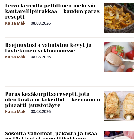
Leivo kerralla pellillinen mehevää
kantarellipiirakkaa – kauden paras
resepti
Kaisa Mäki
|
08.08.2026
Raejuustosta valmistuu kevyt ja
täyteläinen suklaamousse
Kaisa Mäki
|
08.08.2026
Paras kesäkurpitsaresepti, jota
olen koskaan kokeillut – kermainen
pinaatti-juustotäyte
Kaisa Mäki
|
08.08.2026
Soseuta vadelmat, pakasta ja lisää