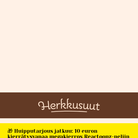
🎁 Huipputarjous jatkuu: 10 euron
kierrätysvapaa megakierros Reactoonz-peliin