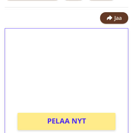
Jaa
1€ = 10€ arvosta
ilmaiskierroksia ilman
kierrätystä!
Talleta 1€
Saat heti 50 ilmaiskierrosta Tuohi
1000 -peliin (arvo 0,20€ per kierros)!
Ei kierrätysvaatimusta!
PELAA NYT