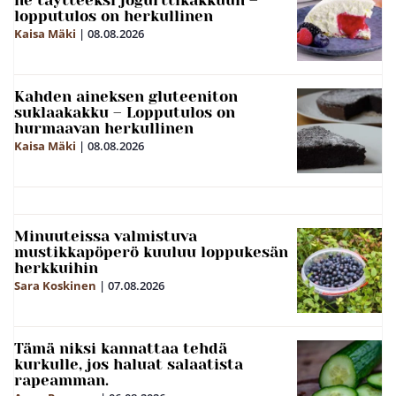
ne täytteeksi jogurttikakkuun –
lopputulos on herkullinen
Kaisa Mäki
|
08.08.2026
Kahden aineksen gluteeniton
suklaakakku – Lopputulos on
hurmaavan herkullinen
Kaisa Mäki
|
08.08.2026
Minuuteissa valmistuva
mustikkapöperö kuuluu loppukesän
herkkuihin
Sara Koskinen
|
07.08.2026
Tämä niksi kannattaa tehdä
kurkulle, jos haluat salaatista
rapeamman.