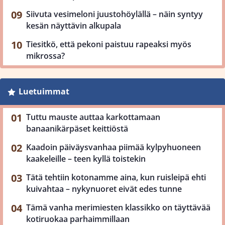
Siivuta vesimeloni juustohöylällä – näin syntyy
kesän näyttävin alkupala
Tiesitkö, että pekoni paistuu rapeaksi myös
mikrossa?
Luetuimmat
Tuttu mauste auttaa karkottamaan
banaanikärpäset keittiöstä
Kaadoin päiväysvanhaa piimää kylpyhuoneen
kaakeleille – teen kyllä toistekin
Tätä tehtiin kotonamme aina, kun ruisleipä ehti
kuivahtaa – nykynuoret eivät edes tunne
Tämä vanha merimiesten klassikko on täyttävää
kotiruokaa parhaimmillaan