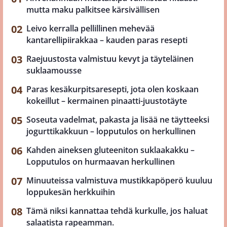
mutta maku palkitsee kärsivällisen
Leivo kerralla pellillinen mehevää
kantarellipiirakkaa – kauden paras resepti
Raejuustosta valmistuu kevyt ja täyteläinen
suklaamousse
Paras kesäkurpitsaresepti, jota olen koskaan
kokeillut – kermainen pinaatti-juustotäyte
Soseuta vadelmat, pakasta ja lisää ne täytteeksi
jogurttikakkuun – lopputulos on herkullinen
Kahden aineksen gluteeniton suklaakakku –
Lopputulos on hurmaavan herkullinen
Minuuteissa valmistuva mustikkapöperö kuuluu
loppukesän herkkuihin
Tämä niksi kannattaa tehdä kurkulle, jos haluat
salaatista rapeamman.