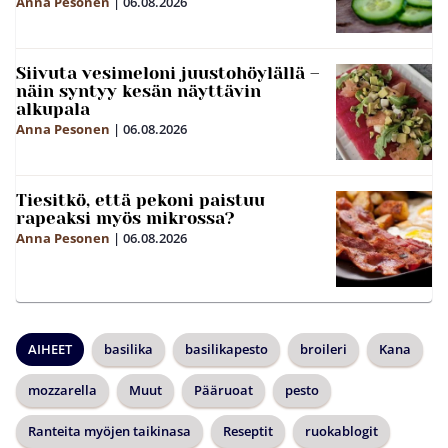
Anna Pesonen
|
06.08.2026
Siivuta vesimeloni juustohöylällä –
näin syntyy kesän näyttävin
alkupala
Anna Pesonen
|
06.08.2026
Tiesitkö, että pekoni paistuu
rapeaksi myös mikrossa?
Anna Pesonen
|
06.08.2026
AIHEET
basilika
basilikapesto
broileri
Kana
mozzarella
Muut
Pääruoat
pesto
Ranteita myöjen taikinasa
Reseptit
ruokablogit