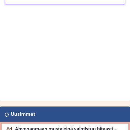
Uusimmat
Ahvenanmaan mustaleipä valmistuu hitaasti –