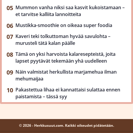
Mummon vanha niksi saa kasvit kukoistamaan –
et tarvitse kalliita lannoitteita
Mustikka-smoothie on oikeaa super foodia
Kaveri teki tolkuttoman hyvää savulohta –
murusteli tätä kalan päälle
Tämä on yksi harvoista kalaresepteistä, joita
lapset pyytävät tekemään yhä uudelleen
Näin valmistat herkullista marjamehua ilman
mehumaijaa
Pakastettua lihaa ei kannattaisi sulattaa ennen
paistamista – tässä syy
© 2026 - Herkkusuut.com. Kaikki oikeudet pidätetään.