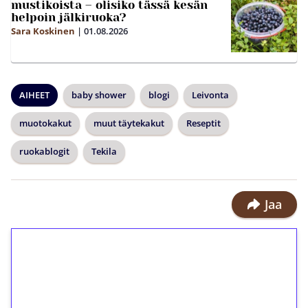
mustikoista – olisiko tässä kesän
helpoin jälkiruoka?
Sara Koskinen
|
01.08.2026
AIHEET
baby shower
blogi
Leivonta
muotokakut
muut täytekakut
Reseptit
ruokablogit
Tekila
Jaa
1€ = 10€ arvosta
ilmaiskierroksia ilman
kierrätystä!