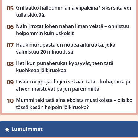
Grillaatko halloumin aina viipaleina? Siksi siitä voi
tulla sitkeää.
Näin irrotat lohen nahan ilman veistä – onnistuu
helpommin kuin uskoisit
Haukimurupasta on nopea arkiruoka, joka
valmistuu 20 minuutissa
Heti kun punaherukat kypsyvät, teen tätä
kuohkeaa jälkiruokaa
Lisää korppujauhojen sekaan tätä – kuha, siika ja
ahven maistuvat paljon paremmilta
Mummi teki tätä aina ekoista mustikoista – olisiko
tässä kesän helpoin jälkiruoka?
Luetuimmat