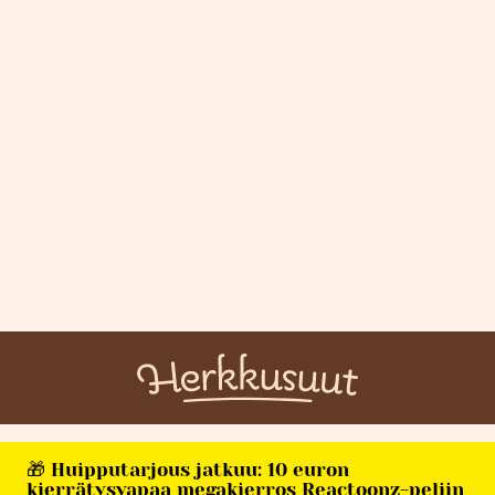
🎁 Huipputarjous jatkuu: 10 euron
kierrätysvapaa megakierros Reactoonz-peliin