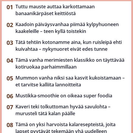
Tuttu mauste auttaa karkottamaan
banaanikärpäset keittiöstä
Kaadoin päiväysvanhaa piimää kylpyhuoneen
kaakeleille – teen kyllä toistekin
Tätä tehtiin kotonamme aina, kun ruisleipä ehti
kuivahtaa – nykynuoret eivät edes tunne
Tämä vanha merimiesten klassikko on täyttävää
kotiruokaa parhaimmillaan
Mummon vanha niksi saa kasvit kukoistamaan –
et tarvitse kalliita lannoitteita
Mustikka-smoothie on oikeaa super foodia
Kaveri teki tolkuttoman hyvää savulohta –
murusteli tätä kalan päälle
Tämä on yksi harvoista kalaresepteistä, joita
lapset pyytävät tekemään yhä uudelleen