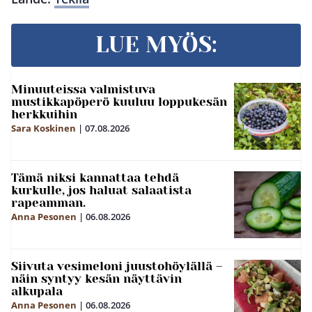
LUE MYÖS:
Minuuteissa valmistuva
mustikkapöperö kuuluu loppukesän
herkkuihin
Sara Koskinen
|
07.08.2026
Tämä niksi kannattaa tehdä
kurkulle, jos haluat salaatista
rapeamman.
Anna Pesonen
|
06.08.2026
Siivuta vesimeloni juustohöylällä –
näin syntyy kesän näyttävin
alkupala
Anna Pesonen
|
06.08.2026