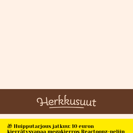
🎁 Huipputarjous jatkuu: 10 euron
kierrätysvapaa megakierros Reactoonz-peliin