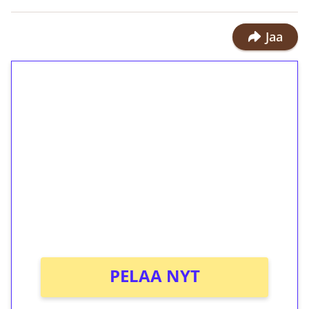
Jaa
1€ = 10€ arvosta
ilmaiskierroksia ilman
kierrätystä!
Talleta 1€
Saat heti 50 ilmaiskierrosta Tuohi
1000 -peliin (arvo 0,20€ per kierros)!
Ei kierrätysvaatimusta!
PELAA NYT