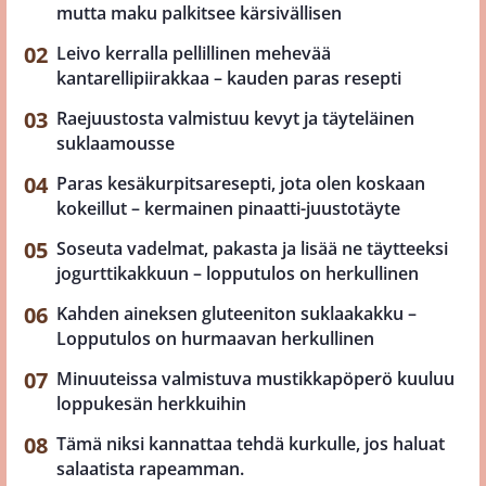
mutta maku palkitsee kärsivällisen
Leivo kerralla pellillinen mehevää
kantarellipiirakkaa – kauden paras resepti
Raejuustosta valmistuu kevyt ja täyteläinen
suklaamousse
Paras kesäkurpitsaresepti, jota olen koskaan
kokeillut – kermainen pinaatti-juustotäyte
Soseuta vadelmat, pakasta ja lisää ne täytteeksi
jogurttikakkuun – lopputulos on herkullinen
Kahden aineksen gluteeniton suklaakakku –
Lopputulos on hurmaavan herkullinen
Minuuteissa valmistuva mustikkapöperö kuuluu
loppukesän herkkuihin
Tämä niksi kannattaa tehdä kurkulle, jos haluat
salaatista rapeamman.