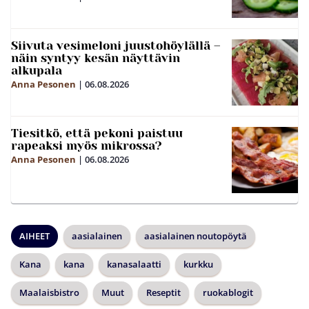
Siivuta vesimeloni juustohöylällä –
näin syntyy kesän näyttävin
alkupala
Anna Pesonen
|
06.08.2026
Tiesitkö, että pekoni paistuu
rapeaksi myös mikrossa?
Anna Pesonen
|
06.08.2026
AIHEET
aasialainen
aasialainen noutopöytä
Kana
kana
kanasalaatti
kurkku
Maalaisbistro
Muut
Reseptit
ruokablogit