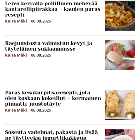
Leivo kerralla pellillinen mehevää
kantarellipiirakkaa – kauden paras
resepti
Kaisa Mäki
|
08.08.2026
Raejuustosta valmistuu kevyt ja
täyteläinen suklaamousse
Kaisa Mäki
|
08.08.2026
Paras kesäkurpitsaresepti, jota
olen koskaan kokeillut – kermainen
pinaatti-juustotäyte
Kaisa Mäki
|
08.08.2026
Soseuta vadelmat, pakasta ja lisää
ne täytteeksi jogurttikakkuun –