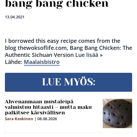
bang bang chicken
13.04.2021
I borrowed this easy recipe comes from the
blog thewoksoflife.com, Bang Bang Chicken: The
Authentic Sichuan Version
Lue lisää »
Lähde:
Maalaisbistro
LUE MYÖS:
Ahvenanmaan mustaleipä
valmistuu hitaasti – mutta maku
palkitsee kärsivällisen
Sara Koskinen
|
08.08.2026