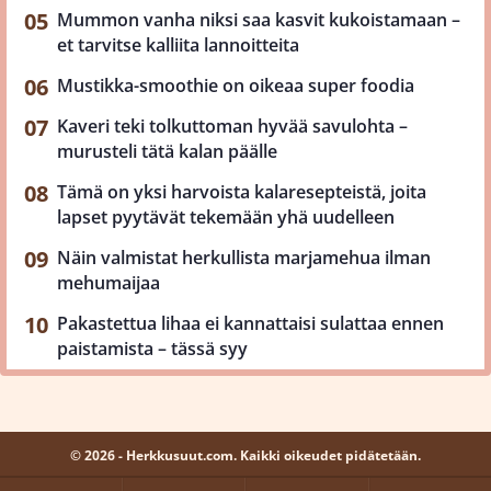
Mummon vanha niksi saa kasvit kukoistamaan –
et tarvitse kalliita lannoitteita
Mustikka-smoothie on oikeaa super foodia
Kaveri teki tolkuttoman hyvää savulohta –
murusteli tätä kalan päälle
Tämä on yksi harvoista kalaresepteistä, joita
lapset pyytävät tekemään yhä uudelleen
Näin valmistat herkullista marjamehua ilman
mehumaijaa
Pakastettua lihaa ei kannattaisi sulattaa ennen
paistamista – tässä syy
© 2026 - Herkkusuut.com. Kaikki oikeudet pidätetään.