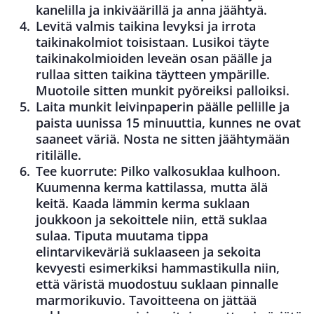
kanelilla ja inkiväärillä ja anna jäähtyä.
Levitä valmis taikina levyksi ja irrota
taikinakolmiot toisistaan. Lusikoi täyte
taikinakolmioiden leveän osan päälle ja
rullaa sitten taikina täytteen ympärille.
Muotoile sitten munkit pyöreiksi palloiksi.
Laita munkit leivinpaperin päälle pellille ja
paista uunissa 15 minuuttia, kunnes ne ovat
saaneet väriä. Nosta ne sitten jäähtymään
ritilälle.
Tee kuorrute: Pilko valkosuklaa kulhoon.
Kuumenna kerma kattilassa, mutta älä
keitä. Kaada lämmin kerma suklaan
joukkoon ja sekoittele niin, että suklaa
sulaa. Tiputa muutama tippa
elintarvikeväriä suklaaseen ja sekoita
kevyesti esimerkiksi hammastikulla niin,
että väristä muodostuu suklaan pinnalle
marmorikuvio. Tavoitteena on jättää