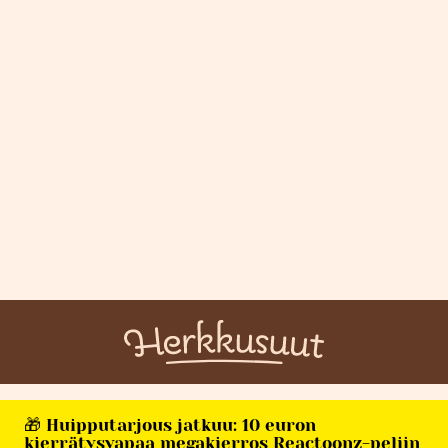
🎁 Huipputarjous jatkuu: 10 euron
kierrätysvapaa megakierros Reactoonz-peliin