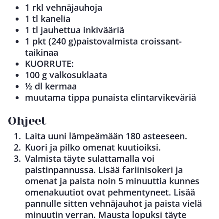
1 rkl vehnäjauhoja
1 tl kanelia
1 tl jauhettua inkivääriä
1 pkt (240 g)paistovalmista croissant-
taikinaa
KUORRUTE:
100 g valkosuklaata
½ dl kermaa
muutama tippa punaista elintarvikeväriä
Ohjeet
Laita uuni lämpeämään 180 asteeseen.
Kuori ja pilko omenat kuutioiksi.
Valmista täyte sulattamalla voi
paistinpannussa. Lisää fariinisokeri ja
omenat ja paista noin 5 minuuttia kunnes
omenakuutiot ovat pehmentyneet. Lisää
pannulle sitten vehnäjauhot ja paista vielä
minuutin verran. Mausta lopuksi täyte