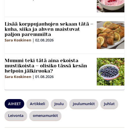
Lisää korppujauhojen sekaan tätä –
kuha, siika ja ahven maistuvat
paljon paremmilta
Sara Koskinen
|
02.08.2026
Mummi teki tätä aina ekoista
mustikoista – olisiko tässä kesän
helpoin jälkiruoka?
Sara Koskinen
|
01.08.2026
AIHEET
Artikkeli
Joulu
joulumunkit
Juhlat
Leivonta
omenamunkit