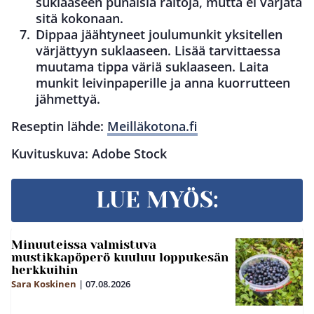
suklaaseen punaisia raitoja, mutta ei värjätä
sitä kokonaan.
Dippaa jäähtyneet joulumunkit yksitellen
värjättyyn suklaaseen. Lisää tarvittaessa
muutama tippa väriä suklaaseen. Laita
munkit leivinpaperille ja anna kuorrutteen
jähmettyä.
Reseptin lähde:
Meilläkotona.fi
Kuvituskuva: Adobe Stock
LUE MYÖS:
Minuuteissa valmistuva
mustikkapöperö kuuluu loppukesän
herkkuihin
Sara Koskinen
|
07.08.2026