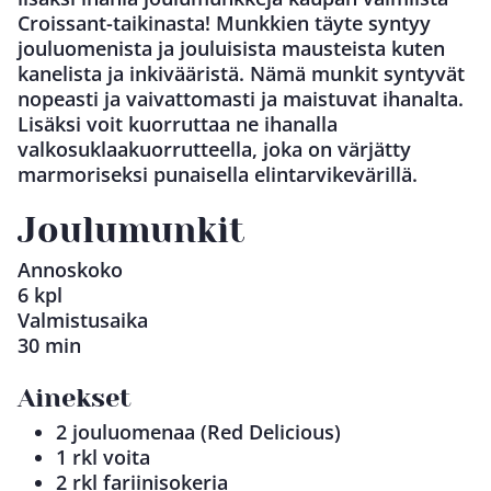
Croissant-taikinasta! Munkkien täyte syntyy
jouluomenista ja jouluisista mausteista kuten
kanelista ja inkivääristä. Nämä munkit syntyvät
nopeasti ja vaivattomasti ja maistuvat ihanalta.
Lisäksi voit kuorruttaa ne ihanalla
valkosuklaakuorrutteella, joka on värjätty
marmoriseksi punaisella elintarvikevärillä.
Joulumunkit
Annoskoko
6 kpl
Valmistusaika
30 min
Ainekset
2 jouluomenaa (Red Delicious)
1 rkl voita
2 rkl fariinisokeria