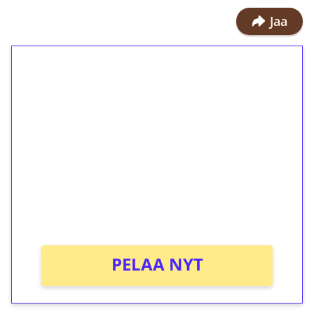
Jaa
1€ = 10€ arvosta
ilmaiskierroksia ilman
kierrätystä!
Talleta 1€
Saat heti 50 ilmaiskierrosta Tuohi
1000 -peliin (arvo 0,20€ per kierros)!
Ei kierrätysvaatimusta!
PELAA NYT