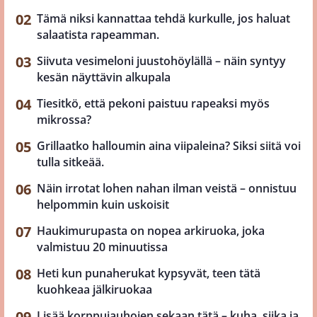
Tämä niksi kannattaa tehdä kurkulle, jos haluat
salaatista rapeamman.
Siivuta vesimeloni juustohöylällä – näin syntyy
kesän näyttävin alkupala
Tiesitkö, että pekoni paistuu rapeaksi myös
mikrossa?
Grillaatko halloumin aina viipaleina? Siksi siitä voi
tulla sitkeää.
Näin irrotat lohen nahan ilman veistä – onnistuu
helpommin kuin uskoisit
Haukimurupasta on nopea arkiruoka, joka
valmistuu 20 minuutissa
Heti kun punaherukat kypsyvät, teen tätä
kuohkeaa jälkiruokaa
Lisää korppujauhojen sekaan tätä – kuha, siika ja