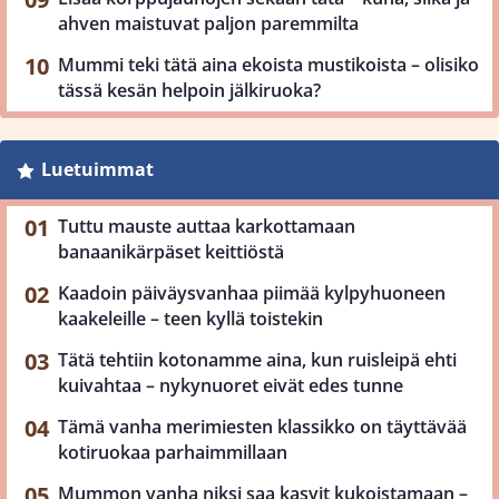
ahven maistuvat paljon paremmilta
Mummi teki tätä aina ekoista mustikoista – olisiko
tässä kesän helpoin jälkiruoka?
Luetuimmat
Tuttu mauste auttaa karkottamaan
banaanikärpäset keittiöstä
Kaadoin päiväysvanhaa piimää kylpyhuoneen
kaakeleille – teen kyllä toistekin
Tätä tehtiin kotonamme aina, kun ruisleipä ehti
kuivahtaa – nykynuoret eivät edes tunne
Tämä vanha merimiesten klassikko on täyttävää
kotiruokaa parhaimmillaan
Mummon vanha niksi saa kasvit kukoistamaan –