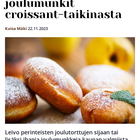
joulumunkit
croissant-taikinasta
Kaisa Mäki
22.11.2023
Leivo perinteisten joulutorttujen sijaan tai
lisäksi ihania joulumunkkeja kaupan valmiista