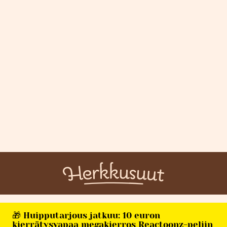
🎁 Huipputarjous jatkuu: 10 euron
kierrätysvapaa megakierros Reactoonz-peliin