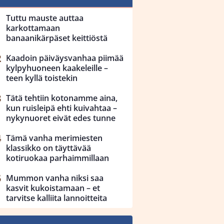
Tuttu mauste auttaa
karkottamaan
banaanikärpäset keittiöstä
Kaadoin päiväysvanhaa piimää
kylpyhuoneen kaakeleille –
teen kyllä toistekin
Tätä tehtiin kotonamme aina,
kun ruisleipä ehti kuivahtaa –
nykynuoret eivät edes tunne
Tämä vanha merimiesten
klassikko on täyttävää
kotiruokaa parhaimmillaan
Mummon vanha niksi saa
kasvit kukoistamaan – et
tarvitse kalliita lannoitteita