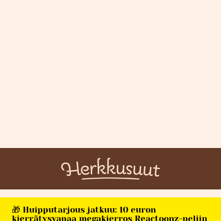
🎁 Huipputarjous jatkuu: 10 euron
kierrätysvapaa megakierros Reactoonz-peliin