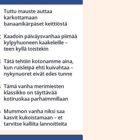
Tuttu mauste auttaa
karkottamaan
banaanikärpäset keittiöstä
Kaadoin päiväysvanhaa piimää
kylpyhuoneen kaakeleille –
teen kyllä toistekin
Tätä tehtiin kotonamme aina,
kun ruisleipä ehti kuivahtaa –
nykynuoret eivät edes tunne
Tämä vanha merimiesten
klassikko on täyttävää
kotiruokaa parhaimmillaan
Mummon vanha niksi saa
kasvit kukoistamaan – et
tarvitse kalliita lannoitteita