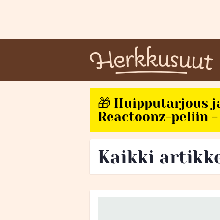
🎁 Huipputarjous j
Reactoonz-peliin - 
Kaikki artikk