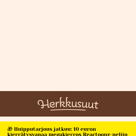
🎁 Huipputarjous jatkuu: 10 euron
kierrätysvapaa megakierros Reactoonz-peliin