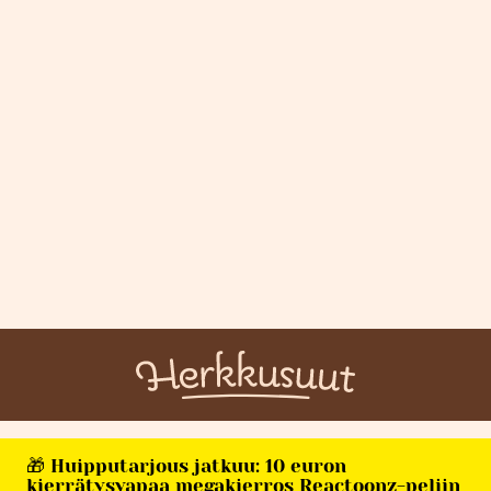
🎁 Huipputarjous jatkuu: 10 euron
kierrätysvapaa megakierros Reactoonz-peliin