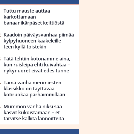
Tuttu mauste auttaa
karkottamaan
banaanikärpäset keittiöstä
Kaadoin päiväysvanhaa piimää
kylpyhuoneen kaakeleille –
teen kyllä toistekin
Tätä tehtiin kotonamme aina,
kun ruisleipä ehti kuivahtaa –
nykynuoret eivät edes tunne
Tämä vanha merimiesten
klassikko on täyttävää
kotiruokaa parhaimmillaan
Mummon vanha niksi saa
kasvit kukoistamaan – et
tarvitse kalliita lannoitteita