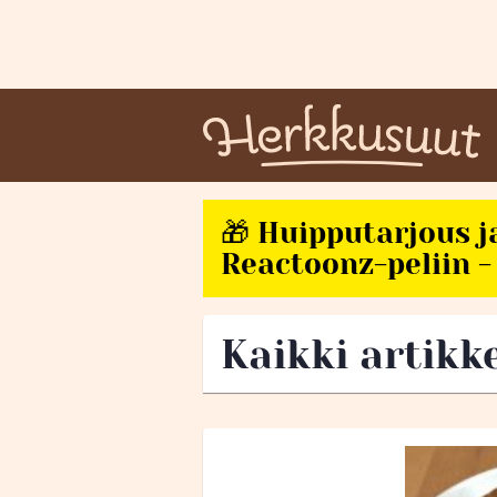
🎁 Huipputarjous j
Reactoonz-peliin - 
Kaikki artikk