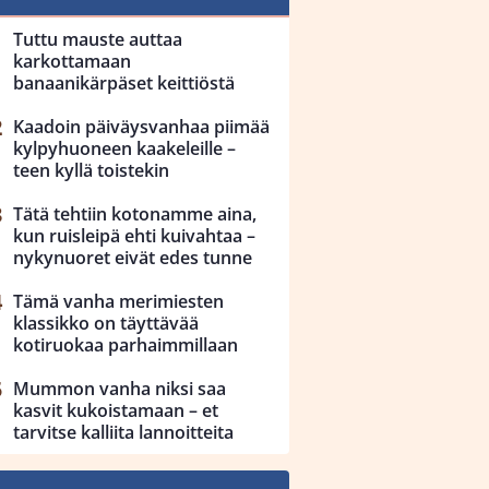
Tuttu mauste auttaa
karkottamaan
banaanikärpäset keittiöstä
Kaadoin päiväysvanhaa piimää
kylpyhuoneen kaakeleille –
teen kyllä toistekin
Tätä tehtiin kotonamme aina,
kun ruisleipä ehti kuivahtaa –
nykynuoret eivät edes tunne
Tämä vanha merimiesten
klassikko on täyttävää
kotiruokaa parhaimmillaan
Mummon vanha niksi saa
kasvit kukoistamaan – et
tarvitse kalliita lannoitteita