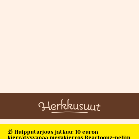
🎁 Huipputarjous jatkuu: 10 euron
kierrätysvapaa megakierros Reactoonz-peliin