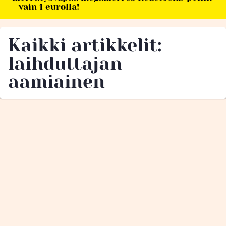
- vain 1 eurolla!
Kaikki artikkelit:
laihduttajan
aamiainen