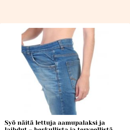
Syö näitä lettuja aamupalaksi ja
laihdut – herkullista ja terveellistä