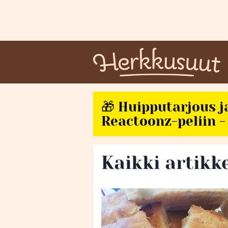
🎁 Huipputarjous j
Reactoonz-peliin - 
Kaikki artikk