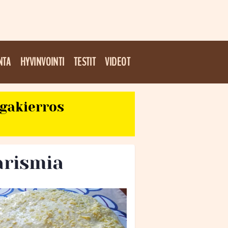
NTA
HYVINVOINTI
TESTIT
VIDEOT
egakierros
arismia