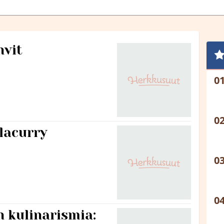
hvit
llacurry
 kulinarismia: