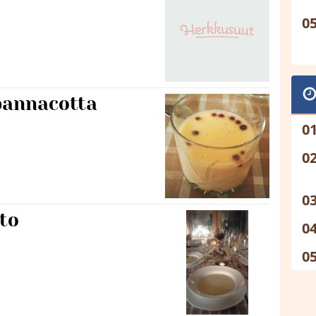
pannacotta
to