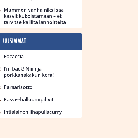
Mummon vanha niksi saa
kasvit kukoistamaan – et
tarvitse kalliita lannoitteita
UUSIMMAT
Focaccia
I’m back! Niiin ja
porkkanakakun kera!
Parsarisotto
Kasvis-halloumipihvit
Intialainen lihapullacurry