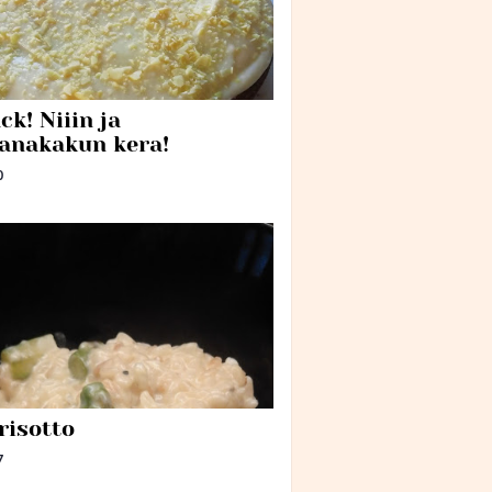
ck! Niiin ja
anakakun kera!
0
risotto
7