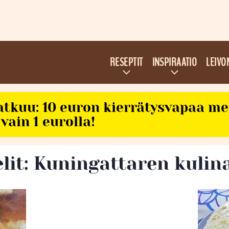
RESEPTIT
INSPIRAATIO
LEIVO
atkuu: 10 euron kierrätysvapaa m
vain 1 eurolla!
elit: Kuningattaren kulin