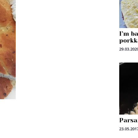
I’m ba
porkk
29.03.202
Parsa
23.05.201