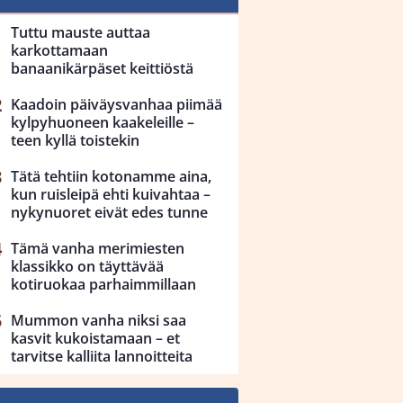
Tuttu mauste auttaa
karkottamaan
banaanikärpäset keittiöstä
Kaadoin päiväysvanhaa piimää
kylpyhuoneen kaakeleille –
teen kyllä toistekin
Tätä tehtiin kotonamme aina,
kun ruisleipä ehti kuivahtaa –
nykynuoret eivät edes tunne
Tämä vanha merimiesten
klassikko on täyttävää
kotiruokaa parhaimmillaan
Mummon vanha niksi saa
kasvit kukoistamaan – et
tarvitse kalliita lannoitteita