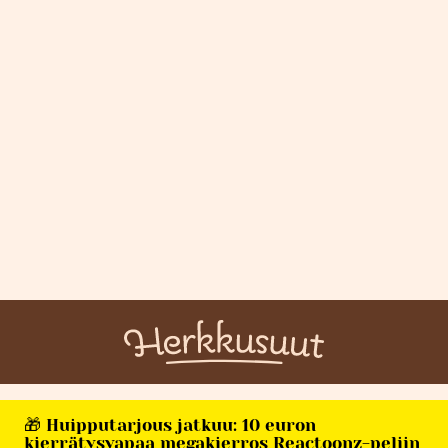
🎁 Huipputarjous jatkuu: 10 euron
kierrätysvapaa megakierros Reactoonz-peliin