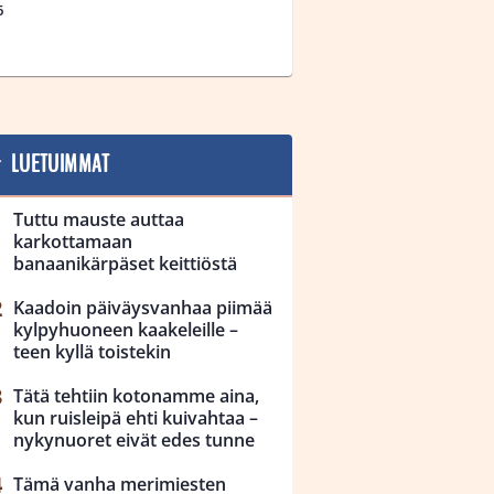
6
LUETUIMMAT
Tuttu mauste auttaa
karkottamaan
banaanikärpäset keittiöstä
Kaadoin päiväysvanhaa piimää
kylpyhuoneen kaakeleille –
teen kyllä toistekin
Tätä tehtiin kotonamme aina,
kun ruisleipä ehti kuivahtaa –
nykynuoret eivät edes tunne
Tämä vanha merimiesten