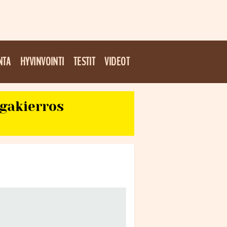
NTA
HYVINVOINTI
TESTIT
VIDEOT
egakierros