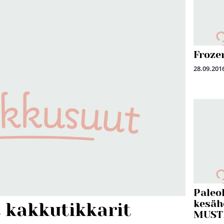
Froze
28.09.201
Paleo
kesäh
 kakkutikkarit
MUST