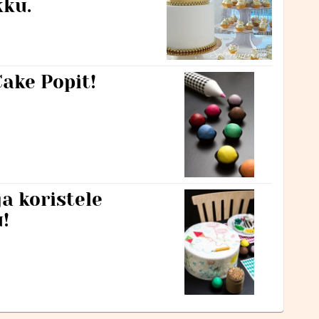
kku.
Cake Popit!
ja koristele
!