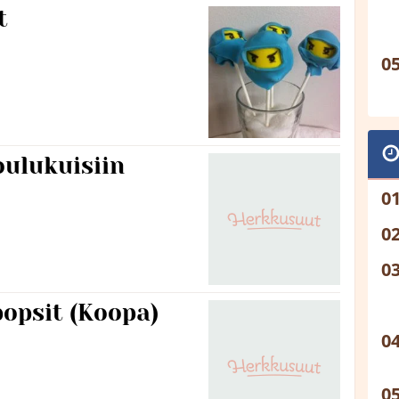
t
oulukuisiin
opsit (Koopa)