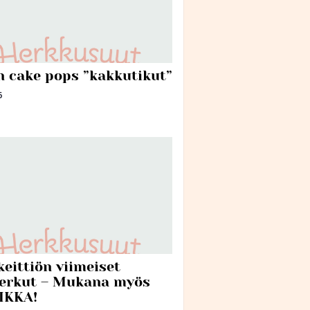
n cake pops ”kakkutikut”
6
keittiön viimeiset
erkut – Mukana myös
IKKA!