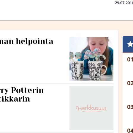
29.07.201
man helpointa
ry Potterin
tikkarin