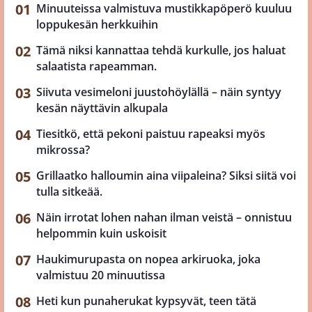
Minuuteissa valmistuva mustikkapöperö kuuluu
loppukesän herkkuihin
Tämä niksi kannattaa tehdä kurkulle, jos haluat
salaatista rapeamman.
Siivuta vesimeloni juustohöylällä – näin syntyy
kesän näyttävin alkupala
Tiesitkö, että pekoni paistuu rapeaksi myös
mikrossa?
Grillaatko halloumin aina viipaleina? Siksi siitä voi
tulla sitkeää.
Näin irrotat lohen nahan ilman veistä – onnistuu
helpommin kuin uskoisit
Haukimurupasta on nopea arkiruoka, joka
valmistuu 20 minuutissa
Heti kun punaherukat kypsyvät, teen tätä