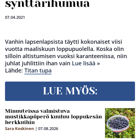
synttärihumua
07.04.2021
Vanhin lapsenlapsista täytti kokonaiset viisi
vuotta maaliskuun loppupuolella. Koska olin
silloin altistumisen vuoksi karanteenissa, niin
juhlat juhlittiin ihan vain
Lue lisää »
Lähde:
Titan tupa
LUE MYÖS:
Minuuteissa valmistuva
mustikkapöperö kuuluu loppukesän
herkkuihin
Sara Koskinen
|
07.08.2026