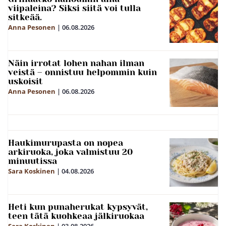
viipaleina? Siksi siitä voi tulla
sitkeää.
Anna Pesonen
|
06.08.2026
Näin irrotat lohen nahan ilman
veistä – onnistuu helpommin kuin
uskoisit
Anna Pesonen
|
06.08.2026
Haukimurupasta on nopea
arkiruoka, joka valmistuu 20
minuutissa
Sara Koskinen
|
04.08.2026
Heti kun punaherukat kypsyvät,
teen tätä kuohkeaa jälkiruokaa