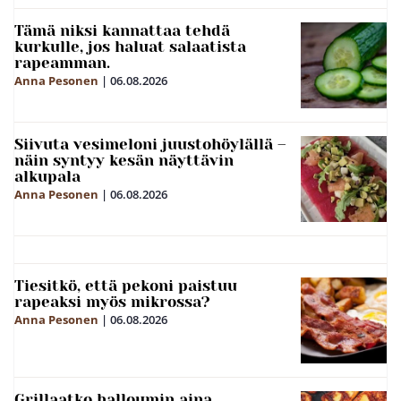
Tämä niksi kannattaa tehdä
kurkulle, jos haluat salaatista
rapeamman.
Anna Pesonen
|
06.08.2026
Siivuta vesimeloni juustohöylällä –
näin syntyy kesän näyttävin
alkupala
Anna Pesonen
|
06.08.2026
Tiesitkö, että pekoni paistuu
rapeaksi myös mikrossa?
Anna Pesonen
|
06.08.2026
Grillaatko halloumin aina