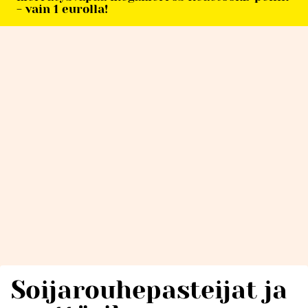
- vain 1 eurolla!
Soijarouhepasteijat ja