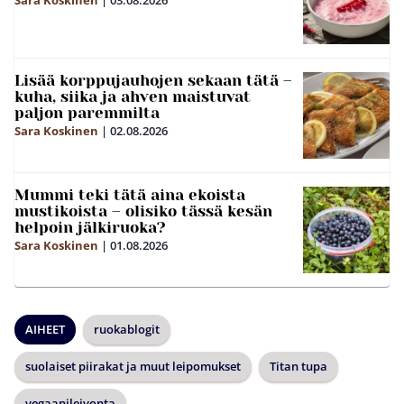
Sara Koskinen
|
03.08.2026
Lisää korppujauhojen sekaan tätä –
kuha, siika ja ahven maistuvat
paljon paremmilta
Sara Koskinen
|
02.08.2026
Mummi teki tätä aina ekoista
mustikoista – olisiko tässä kesän
helpoin jälkiruoka?
Sara Koskinen
|
01.08.2026
AIHEET
ruokablogit
suolaiset piirakat ja muut leipomukset
Titan tupa
vegaanileivonta