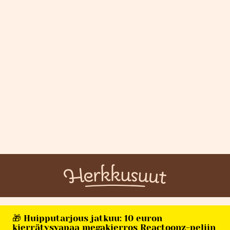
🎁 Huipputarjous jatkuu: 10 euron
kierrätysvapaa megakierros Reactoonz-peliin