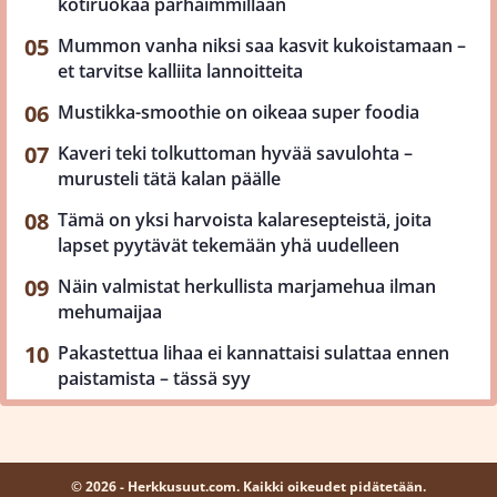
kotiruokaa parhaimmillaan
Mummon vanha niksi saa kasvit kukoistamaan –
et tarvitse kalliita lannoitteita
Mustikka-smoothie on oikeaa super foodia
Kaveri teki tolkuttoman hyvää savulohta –
murusteli tätä kalan päälle
Tämä on yksi harvoista kalaresepteistä, joita
lapset pyytävät tekemään yhä uudelleen
Näin valmistat herkullista marjamehua ilman
mehumaijaa
Pakastettua lihaa ei kannattaisi sulattaa ennen
paistamista – tässä syy
© 2026 - Herkkusuut.com. Kaikki oikeudet pidätetään.