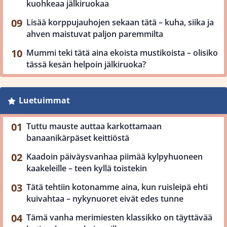
kuohkeaa jälkiruokaa
Lisää korppujauhojen sekaan tätä – kuha, siika ja
ahven maistuvat paljon paremmilta
Mummi teki tätä aina ekoista mustikoista – olisiko
tässä kesän helpoin jälkiruoka?
Luetuimmat
Tuttu mauste auttaa karkottamaan
banaanikärpäset keittiöstä
Kaadoin päiväysvanhaa piimää kylpyhuoneen
kaakeleille – teen kyllä toistekin
Tätä tehtiin kotonamme aina, kun ruisleipä ehti
kuivahtaa – nykynuoret eivät edes tunne
Tämä vanha merimiesten klassikko on täyttävää