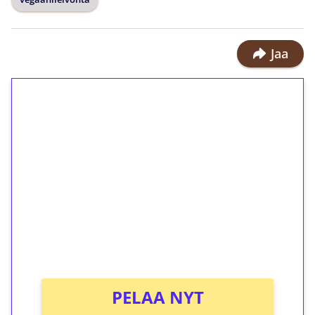
Jaa
1€ = 10€ arvosta
ilmaiskierroksia ilman
kierrätystä!
Talleta 1€
Saat heti 50 ilmaiskierrosta Tuohi
1000 -peliin (arvo 0,20€ per kierros)!
Ei kierrätysvaatimusta!
PELAA NYT