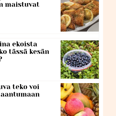
en maistuvat
ina ekoista
iko tässä kesän
?
va teko voi
ilaantumaan