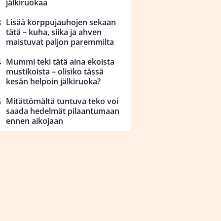
jälkiruokaa
Lisää korppujauhojen sekaan
tätä – kuha, siika ja ahven
maistuvat paljon paremmilta
Mummi teki tätä aina ekoista
mustikoista – olisiko tässä
kesän helpoin jälkiruoka?
Mitättömältä tuntuva teko voi
saada hedelmät pilaantumaan
ennen aikojaan