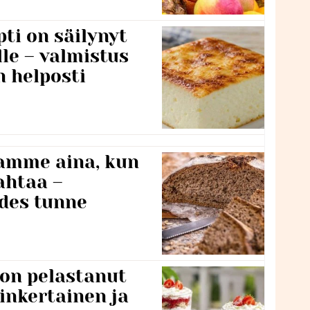
ti on säilynyt
lle – valmistus
n helposti
namme aina, kun
ahtaa –
edes tunne
 on pelastanut
inkertainen ja