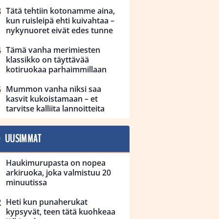
Tätä tehtiin kotonamme aina,
kun ruisleipä ehti kuivahtaa –
nykynuoret eivät edes tunne
Tämä vanha merimiesten
klassikko on täyttävää
kotiruokaa parhaimmillaan
Mummon vanha niksi saa
kasvit kukoistamaan – et
tarvitse kalliita lannoitteita
UUSIMMAT
Haukimurupasta on nopea
arkiruoka, joka valmistuu 20
minuutissa
Heti kun punaherukat
kypsyvät, teen tätä kuohkeaa