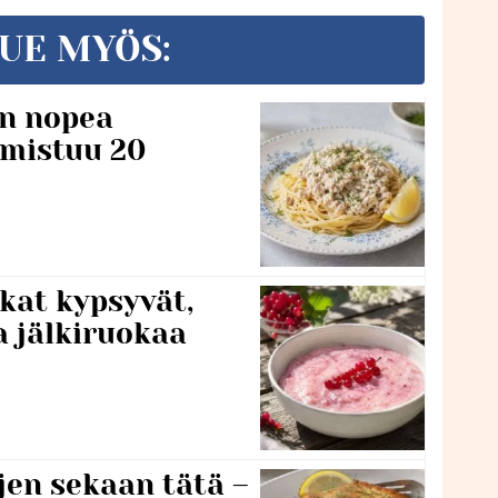
UE MYÖS:
n nopea
lmistuu 20
kat kypsyvät,
a jälkiruokaa
jen sekaan tätä –