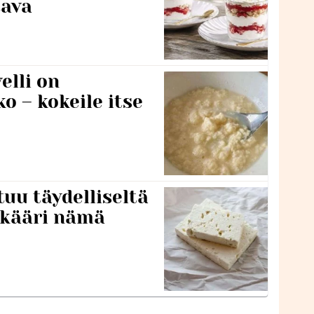
tava
lli on
o – kokeile itse
tuu täydelliseltä
 kääri nämä