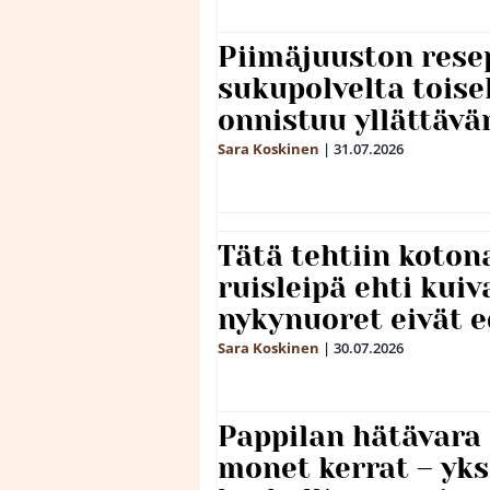
Piimäjuuston resep
sukupolvelta toise
onnistuu yllättävä
Sara Koskinen
|
31.07.2026
Tätä tehtiin koto
ruisleipä ehti kuiv
nykynuoret eivät 
Sara Koskinen
|
30.07.2026
Pappilan hätävara
monet kerrat – yks