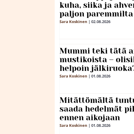
kuha, siika ja ahv
paljon paremmilta
Sara Koskinen
|
02.08.2026
Mummi teki tätä a
mustikoista – olis
helpoin jälkiruoka
Sara Koskinen
|
01.08.2026
Mitättömältä tuntu
saada hedelmät p
ennen aikojaan
Sara Koskinen
|
01.08.2026