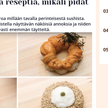
a reseptiä, mikäli pidät
roa millään tavalla perinteisestä sushista.
istella näyttävän näköisiä annoksia ja niiden
vasti enemmän täytteitä.