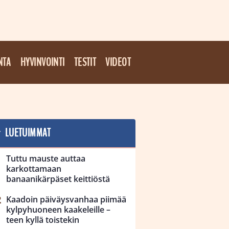
NTA
HYVINVOINTI
TESTIT
VIDEOT
LUETUIMMAT
Tuttu mauste auttaa
karkottamaan
banaanikärpäset keittiöstä
Kaadoin päiväysvanhaa piimää
kylpyhuoneen kaakeleille –
teen kyllä toistekin