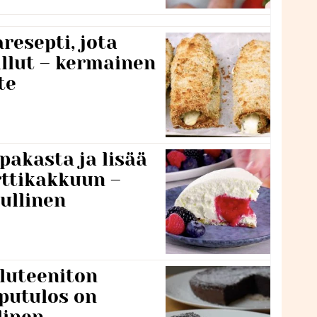
resepti, jota
llut – kermainen
te
pakasta ja lisää
rttikakkuun –
ullinen
luteeniton
putulos on
linen