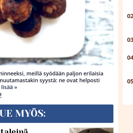
ninneeksi, meillä syödään paljon erilaisia
muutamastakin syystä: ne ovat helposti
 lisää »
a
UE MYÖS:
taleipä