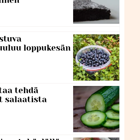
stuva
uuluu loppukesän
taa tehdä
t salaatista