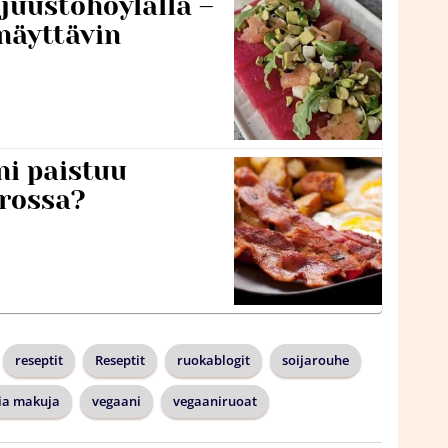
 juustohöylällä –
näyttävin
ni paistuu
rossa?
reseptit
Reseptit
ruokablogit
soijarouhe
ia makuja
vegaani
vegaaniruoat