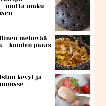
i – mutta maku
isen
lillinen mehevää
a – kauden paras
stuu kevyt ja
amousse