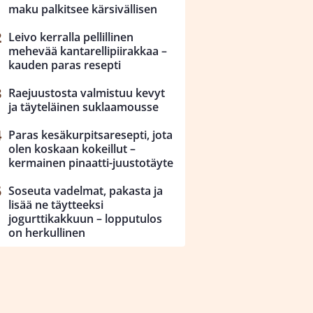
maku palkitsee kärsivällisen
Leivo kerralla pellillinen
mehevää kantarellipiirakkaa –
kauden paras resepti
Raejuustosta valmistuu kevyt
ja täyteläinen suklaamousse
Paras kesäkurpitsaresepti, jota
olen koskaan kokeillut –
kermainen pinaatti-juustotäyte
Soseuta vadelmat, pakasta ja
lisää ne täytteeksi
jogurttikakkuun – lopputulos
on herkullinen