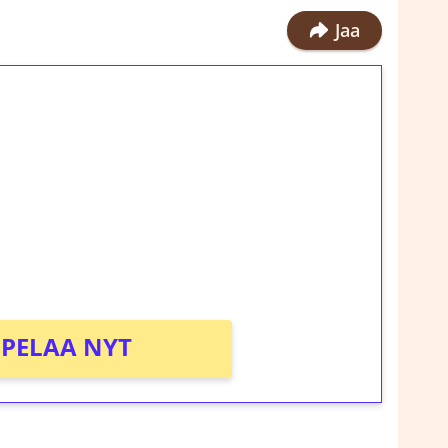
Jaa
ilmaiskierroksia ilman
rosta Tuohi 1000 -peliin (arvo 0,20€ per
!
PELAA NYT