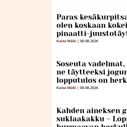
Paras kesäkurpitsa
olen koskaan kokei
pinaatti-juustotäy
Kaisa Mäki
|
08.08.2026
Soseuta vadelmat, 
ne täytteeksi jogu
lopputulos on herk
Kaisa Mäki
|
08.08.2026
Kahden aineksen g
suklaakakku – Lop
hurmaavan herkul