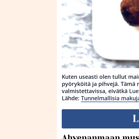
Kuten useasti olen tullut mai
pyöryköitä ja pihvejä. Tämä 
valmistettavissa, eivätkä
Lue
Lähde:
Tunnelmallisia makuj
L
Ahvenanmaan mus