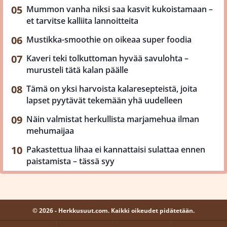
Mummon vanha niksi saa kasvit kukoistamaan –
et tarvitse kalliita lannoitteita
Mustikka-smoothie on oikeaa super foodia
Kaveri teki tolkuttoman hyvää savulohta –
murusteli tätä kalan päälle
Tämä on yksi harvoista kalaresepteistä, joita
lapset pyytävät tekemään yhä uudelleen
Näin valmistat herkullista marjamehua ilman
mehumaijaa
Pakastettua lihaa ei kannattaisi sulattaa ennen
paistamista – tässä syy
© 2026 - Herkkusuut.com. Kaikki oikeudet pidätetään.