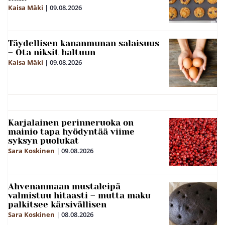
Kaisa Mäki
|
09.08.2026
Täydellisen kananmunan salaisuus
– Ota niksit haltuun
Kaisa Mäki
|
09.08.2026
Karjalainen perinneruoka on
mainio tapa hyödyntää viime
syksyn puolukat
Sara Koskinen
|
09.08.2026
Ahvenanmaan mustaleipä
valmistuu hitaasti – mutta maku
palkitsee kärsivällisen
Sara Koskinen
|
08.08.2026