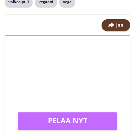
valkosipuli
vegaani
vege
Jaa
🎁 Huipputarjous jatkuu: 10
euron kierrätysvapaa
megakierros Reactoonz-
peliin – vain 1 eurolla!
Peli: Reactoonz
Vain uusille asiakkaille!
PELAA NYT