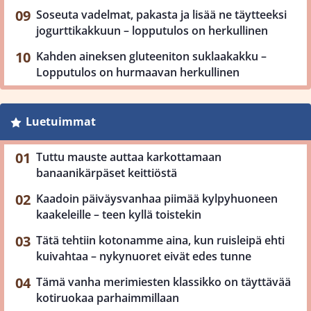
Soseuta vadelmat, pakasta ja lisää ne täytteeksi
jogurttikakkuun – lopputulos on herkullinen
Kahden aineksen gluteeniton suklaakakku –
Lopputulos on hurmaavan herkullinen
Luetuimmat
Tuttu mauste auttaa karkottamaan
banaanikärpäset keittiöstä
Kaadoin päiväysvanhaa piimää kylpyhuoneen
kaakeleille – teen kyllä toistekin
Tätä tehtiin kotonamme aina, kun ruisleipä ehti
kuivahtaa – nykynuoret eivät edes tunne
Tämä vanha merimiesten klassikko on täyttävää
kotiruokaa parhaimmillaan