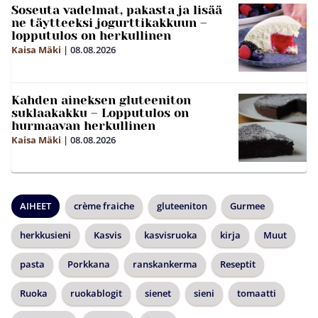
Soseuta vadelmat, pakasta ja lisää
ne täytteeksi jogurttikakkuun –
lopputulos on herkullinen
Kaisa Mäki
|
08.08.2026
Kahden aineksen gluteeniton
suklaakakku – Lopputulos on
hurmaavan herkullinen
Kaisa Mäki
|
08.08.2026
AIHEET
crème fraiche
gluteeniton
Gurmee
herkkusieni
Kasvis
kasvisruoka
kirja
Muut
pasta
Porkkana
ranskankerma
Reseptit
Ruoka
ruokablogit
sienet
sieni
tomaatti