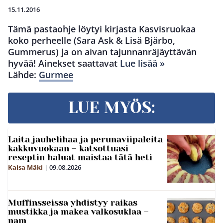
15.11.2016
Tämä pastaohje löytyi kirjasta Kasvisruokaa
koko perheelle (Sara Ask & Lisä Bjärbo,
Gummerus) ja on aivan tajunnanräjäyttävän
hyvää! Ainekset saattavat
Lue lisää »
Lähde:
Gurmee
LUE MYÖS:
Laita jauhelihaa ja perunaviipaleita
kakkuvuokaan – katsottuasi
reseptin haluat maistaa tätä heti
Kaisa Mäki
|
09.08.2026
Muffinsseissa yhdistyy raikas
mustikka ja makea valkosuklaa –
nam