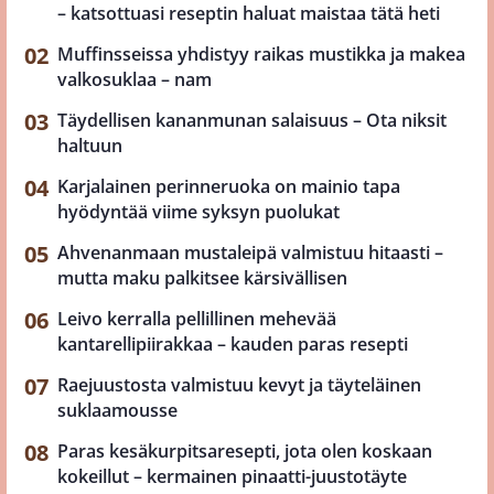
– katsottuasi reseptin haluat maistaa tätä heti
Muffinsseissa yhdistyy raikas mustikka ja makea
valkosuklaa – nam
Täydellisen kananmunan salaisuus – Ota niksit
haltuun
Karjalainen perinneruoka on mainio tapa
hyödyntää viime syksyn puolukat
Ahvenanmaan mustaleipä valmistuu hitaasti –
mutta maku palkitsee kärsivällisen
Leivo kerralla pellillinen mehevää
kantarellipiirakkaa – kauden paras resepti
Raejuustosta valmistuu kevyt ja täyteläinen
suklaamousse
Paras kesäkurpitsaresepti, jota olen koskaan
kokeillut – kermainen pinaatti-juustotäyte