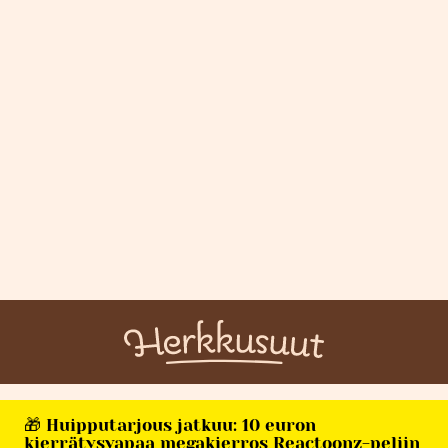
🎁 Huipputarjous jatkuu: 10 euron
kierrätysvapaa megakierros Reactoonz-peliin