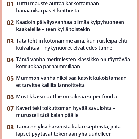
Tuttu mauste auttaa karkottamaan
banaanikärpäset keittiöstä
Kaadoin päiväysvanhaa piimää kylpyhuoneen
kaakeleille – teen kyllä toistekin
Tätä tehtiin kotonamme aina, kun ruisleipä ehti
kuivahtaa – nykynuoret eivät edes tunne
Tämä vanha merimiesten klassikko on täyttävää
kotiruokaa parhaimmillaan
Mummon vanha niksi saa kasvit kukoistamaan –
et tarvitse kalliita lannoitteita
Mustikka-smoothie on oikeaa super foodia
Kaveri teki tolkuttoman hyvää savulohta –
murusteli tätä kalan päälle
Tämä on yksi harvoista kalaresepteistä, joita
lapset pyytävät tekemään yhä uudelleen