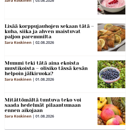
Sara Koskinen
|
03.08.2026
Lisää korppujauhojen sekaan tätä –
kuha, siika ja ahven maistuvat
paljon paremmilta
Sara Koskinen
|
02.08.2026
Mummi teki tätä aina ekoista
mustikoista – olisiko tässä kesän
helpoin jälkiruoka?
Sara Koskinen
|
01.08.2026
Mitättömältä tuntuva teko voi
saada hedelmät pilaantumaan
ennen aikojaan
Sara Koskinen
|
01.08.2026