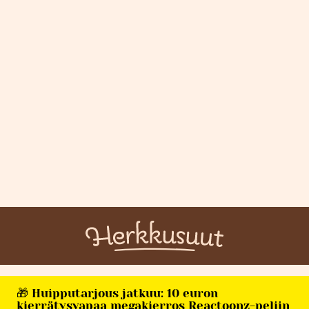
🎁 Huipputarjous jatkuu: 10 euron
kierrätysvapaa megakierros Reactoonz-peliin