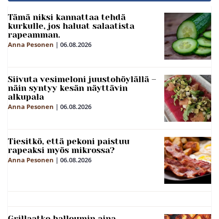
Tämä niksi kannattaa tehdä
kurkulle, jos haluat salaatista
rapeamman.
Anna Pesonen
|
06.08.2026
Siivuta vesimeloni juustohöylällä –
näin syntyy kesän näyttävin
alkupala
Anna Pesonen
|
06.08.2026
Tiesitkö, että pekoni paistuu
rapeaksi myös mikrossa?
Anna Pesonen
|
06.08.2026
Grillaatko halloumin aina