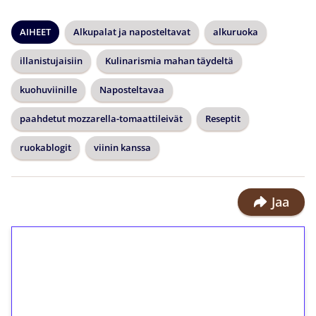
AIHEET
Alkupalat ja naposteltavat
alkuruoka
illanistujaisiin
Kulinarismia mahan täydeltä
kuohuviinille
Naposteltavaa
paahdetut mozzarella-tomaattileivät
Reseptit
ruokablogit
viinin kanssa
Jaa
1€ = 10€ arvosta
ilmaiskierroksia ilman
kierrätystä!