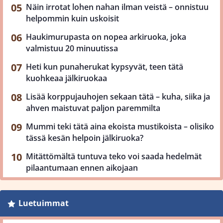
Näin irrotat lohen nahan ilman veistä – onnistuu
helpommin kuin uskoisit
Haukimurupasta on nopea arkiruoka, joka
valmistuu 20 minuutissa
Heti kun punaherukat kypsyvät, teen tätä
kuohkeaa jälkiruokaa
Lisää korppujauhojen sekaan tätä – kuha, siika ja
ahven maistuvat paljon paremmilta
Mummi teki tätä aina ekoista mustikoista – olisiko
tässä kesän helpoin jälkiruoka?
Mitättömältä tuntuva teko voi saada hedelmät
pilaantumaan ennen aikojaan
Luetuimmat