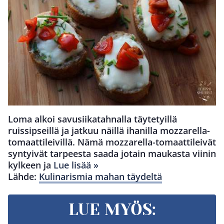
Loma alkoi savusiikatahnalla täytetyillä
ruissipseillä ja jatkuu näillä ihanilla mozzarella-
tomaattileivillä. Nämä mozzarella-tomaattileivät
syntyivät tarpeesta saada jotain maukasta viinin
kylkeen ja
Lue lisää »
Lähde:
Kulinarismia mahan täydeltä
LUE MYÖS: