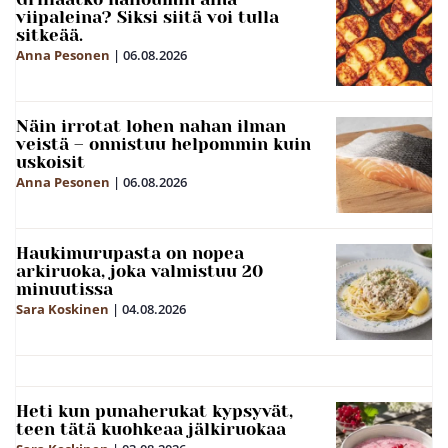
viipaleina? Siksi siitä voi tulla
sitkeää.
Anna Pesonen
|
06.08.2026
Näin irrotat lohen nahan ilman
veistä – onnistuu helpommin kuin
uskoisit
Anna Pesonen
|
06.08.2026
Haukimurupasta on nopea
arkiruoka, joka valmistuu 20
minuutissa
Sara Koskinen
|
04.08.2026
Heti kun punaherukat kypsyvät,
teen tätä kuohkeaa jälkiruokaa