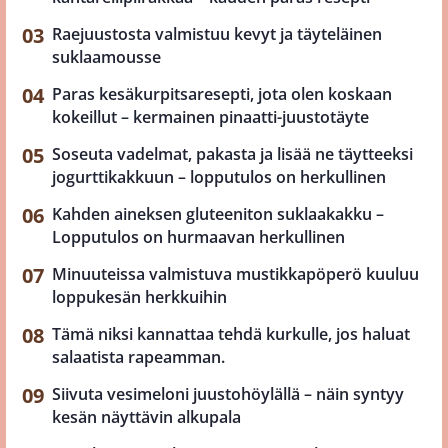
Raejuustosta valmistuu kevyt ja täyteläinen
suklaamousse
Paras kesäkurpitsaresepti, jota olen koskaan
kokeillut – kermainen pinaatti-juustotäyte
Soseuta vadelmat, pakasta ja lisää ne täytteeksi
jogurttikakkuun – lopputulos on herkullinen
Kahden aineksen gluteeniton suklaakakku –
Lopputulos on hurmaavan herkullinen
Minuuteissa valmistuva mustikkapöperö kuuluu
loppukesän herkkuihin
Tämä niksi kannattaa tehdä kurkulle, jos haluat
salaatista rapeamman.
Siivuta vesimeloni juustohöylällä – näin syntyy
kesän näyttävin alkupala