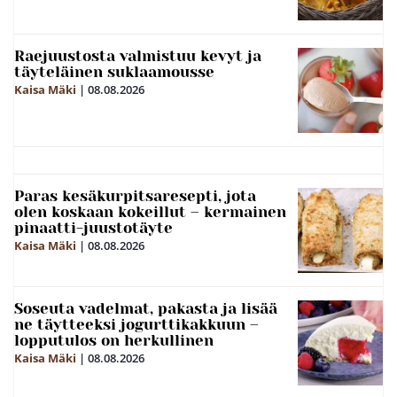
Raejuustosta valmistuu kevyt ja
täyteläinen suklaamousse
Kaisa Mäki
|
08.08.2026
Paras kesäkurpitsaresepti, jota
olen koskaan kokeillut – kermainen
pinaatti-juustotäyte
Kaisa Mäki
|
08.08.2026
Soseuta vadelmat, pakasta ja lisää
ne täytteeksi jogurttikakkuun –
lopputulos on herkullinen
Kaisa Mäki
|
08.08.2026