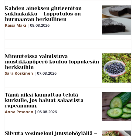
Kahden aineksen gluteeniton
suklaakakku – Lopputulos on
hurmaavan herkullinen
Kaisa Mäki
|
08.08.2026
Minuuteissa valmistuva
mustikkapöperö kuuluu loppukesän
herkkuihin
Sara Koskinen
|
07.08.2026
Tämä niksi kannattaa tehdä
kurkulle, jos haluat salaatista
rapeamman.
Anna Pesonen
|
06.08.2026
Siivuta vesimeloni juustohöylällä –