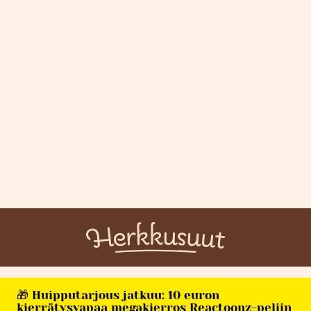
🎁 Huipputarjous jatkuu: 10 euron
kierrätysvapaa megakierros Reactoonz-peliin