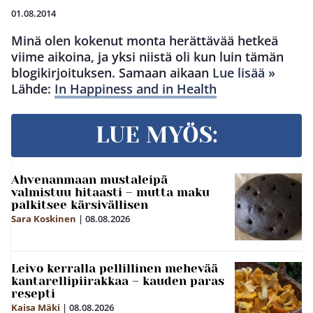
01.08.2014
Minä olen kokenut monta herättävää hetkeä
viime aikoina, ja yksi niistä oli kun luin tämän
blogikirjoituksen. Samaan aikaan
Lue lisää »
Lähde:
In Happiness and in Health
LUE MYÖS:
Ahvenanmaan mustaleipä
valmistuu hitaasti – mutta maku
palkitsee kärsivällisen
Sara Koskinen
|
08.08.2026
Leivo kerralla pellillinen mehevää
kantarellipiirakkaa – kauden paras
resepti
Kaisa Mäki
|
08.08.2026