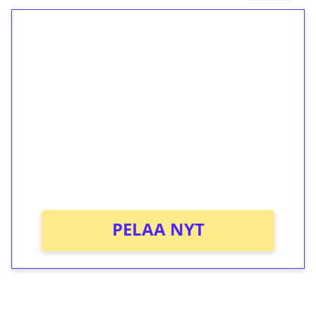
1€ = 10€ arvosta
ilmaiskierroksia ilman
kierrätystä!
Talleta 1€
Saat heti 50 ilmaiskierrosta Tuohi
1000 -peliin (arvo 0,20€ per kierros)!
Ei kierrätysvaatimusta!
PELAA NYT