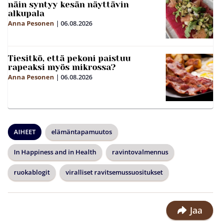
näin syntyy kesän näyttävin
alkupala
Anna Pesonen
|
06.08.2026
Tiesitkö, että pekoni paistuu
rapeaksi myös mikrossa?
Anna Pesonen
|
06.08.2026
AIHEET
elämäntapamuutos
In Happiness and in Health
ravintovalmennus
ruokablogit
viralliset ravitsemussuositukset
Jaa