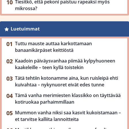
Tiesitkö, että pekoni paistuu rapeaksi myös
mikrossa?
Luetuimmat
Tuttu mauste auttaa karkottamaan
banaanikärpäset keittiöstä
Kaadoin päiväysvanhaa piimää kylpyhuoneen
kaakeleille – teen kyllä toistekin
Tätä tehtiin kotonamme aina, kun ruisleipä ehti
kuivahtaa – nykynuoret eivät edes tunne
Tämä vanha merimiesten klassikko on täyttävää
kotiruokaa parhaimmillaan
Mummon vanha niksi saa kasvit kukoistamaan –
et tarvitse kalliita lannoitteita