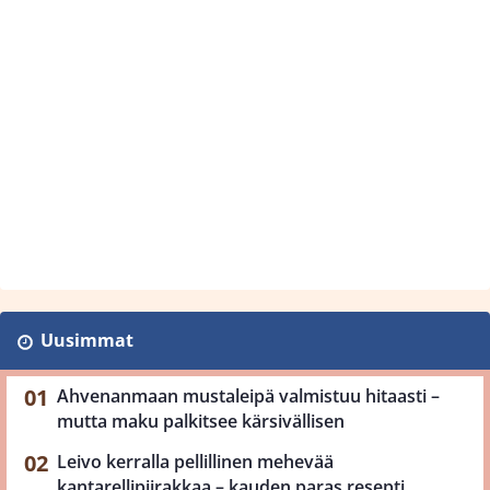
Uusimmat
Ahvenanmaan mustaleipä valmistuu hitaasti –
mutta maku palkitsee kärsivällisen
Leivo kerralla pellillinen mehevää
kantarellipiirakkaa – kauden paras resepti