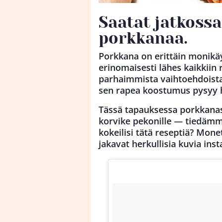
Saatat jatkossa
porkkanaa.
Porkkana on erittäin monikäy
erinomaisesti lähes kaikkiin
parhaimmista vaihtoehdoista k
sen rapea koostumus pysyy hy
Tässä tapauksessa porkkanas
korvike pekonille — tiedämme
kokeilisi tätä reseptiä? Mone
jakavat herkullisia kuvia ins