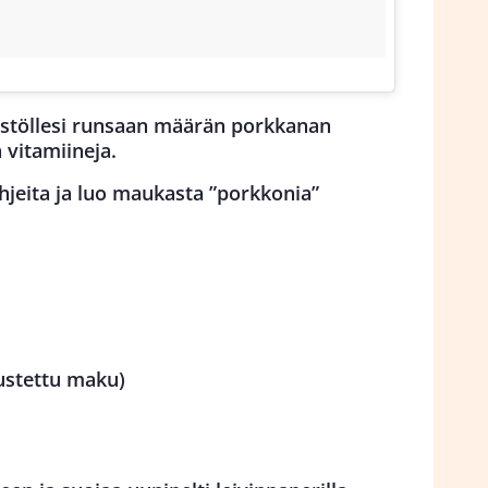
imistöllesi runsaan määrän porkkanan
 vitamiineja.
ohjeita ja luo maukasta ”porkkonia”
vustettu maku)