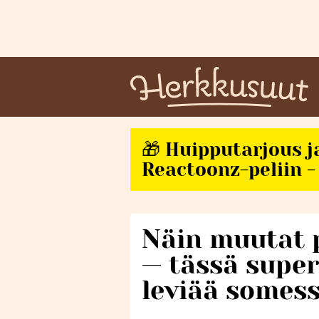
🎁 Huipputarjous j
Reactoonz-peliin - 
Näin muutat 
— tässä super
leviää somes