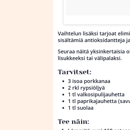
Vaihtelun lisäksi tarjoat el
sisältämiä antioksidantteja ja
Seuraa näitä yksinkertaisia 
lisukkeeksi tai välipalaksi.
Tarvitset:
3 isoa porkkanaa
2 rkl rypsiöljyä
1 tl valkosipulijauhetta
1 tl paprikajauhetta (sa
1 tl suolaa
Tee näin: