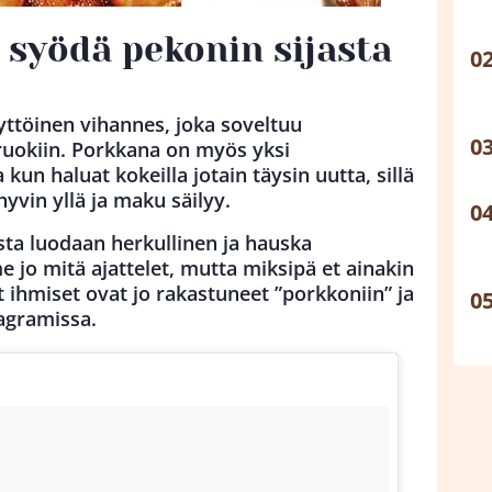
 syödä pekonin sijasta
ttöinen vihannes, joka soveltuu
 ruokiin. Porkkana on myös yksi
un haluat kokeilla jotain täysin uutta, sillä
vin yllä ja maku säilyy.
ta luodaan herkullinen ja hauska
 jo mitä ajattelet, mutta miksipä et ainakin
t ihmiset ovat jo rakastuneet ”porkkoniin” ja
tagramissa.