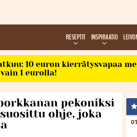
RESEPTIT
INSPIRAATIO
LEIVO
atkuu: 10 euron kierrätysvapaa m
vain 1 eurolla!
porkkanan pekoniksi
suosittu ohje, joka
sa