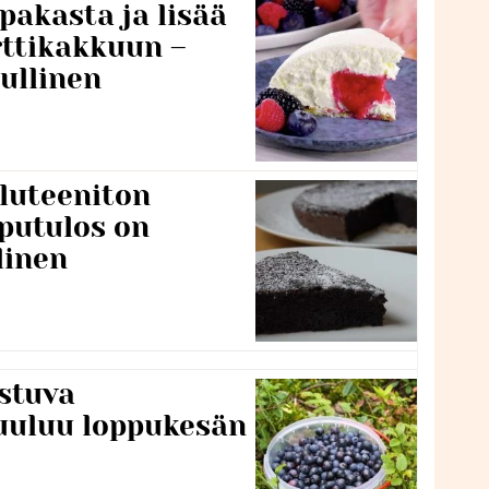
pakasta ja lisää
rttikakkuun –
ullinen
luteeniton
putulos on
linen
stuva
uuluu loppukesän