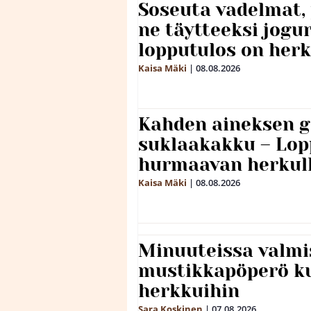
Soseuta vadelmat, 
ne täytteeksi jogu
lopputulos on herk
Kaisa Mäki
|
08.08.2026
Kahden aineksen g
suklaakakku – Lop
hurmaavan herkul
Kaisa Mäki
|
08.08.2026
Minuuteissa valmi
mustikkapöperö k
herkkuihin
Sara Koskinen
|
07.08.2026