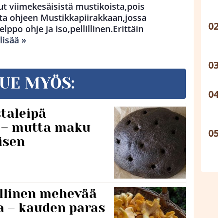
ut viimekesäisistä mustikoista,pois
ta ohjeen Mustikkapiirakkaan,jossa
lppo ohje ja iso,pellillinen.Erittäin
lisää »
UE MYÖS:
taleipä
i – mutta maku
isen
lillinen mehevää
a – kauden paras