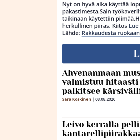
Nyt on hyvä aika käyttää lop
pakastimesta.Sain työkaveril
taikinaan käytettiin piimää.He
herkullinen piiras. Kiitos
Lue 
Lähde:
Rakkaudesta ruokaan
L
Ahvenanmaan mus
valmistuu hitaast
palkitsee kärsiväll
Sara Koskinen
|
08.08.2026
Leivo kerralla pel
kantarellipiirakka