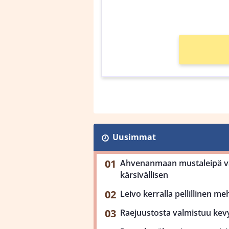
Ei kierrätysvaatimusta
Uusimmat
Ahvenanmaan mustaleipä val
kärsivällisen
Leivo kerralla pellillinen m
Raejuustosta valmistuu kev