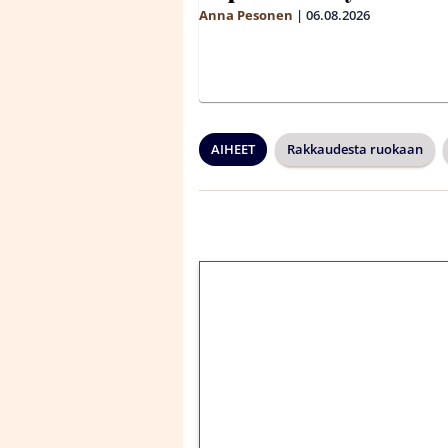
Anna Pesonen
|
06.08.2026
AIHEET
Rakkaudesta ruokaan
1€ = 10€ arvosta 
kierrätystä!
Talleta 1€
Saat heti 50 ilmaiskier
kierros)!