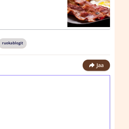
ruokablogit
Jaa
ilmaiskierroksia ilman
rosta Tuohi 1000 -peliin (arvo 0,20€ per