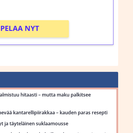
!
PELAA NYT
mistuu hitaasti – mutta maku palkitsee
ehevää kantarellipiirakkaa – kauden paras resepti
yt ja täyteläinen suklaamousse