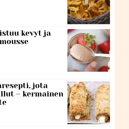
stuu kevyt ja
amousse
resepti, jota
llut – kermainen
te