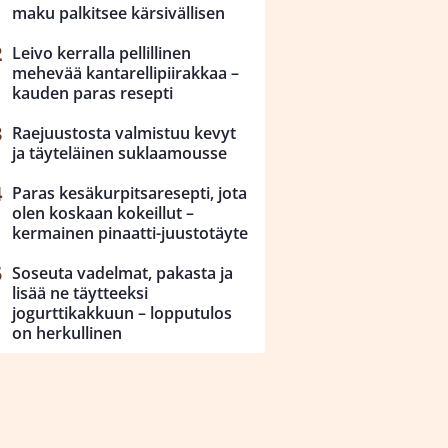
maku palkitsee kärsivällisen
Leivo kerralla pellillinen
mehevää kantarellipiirakkaa –
kauden paras resepti
Raejuustosta valmistuu kevyt
ja täyteläinen suklaamousse
Paras kesäkurpitsaresepti, jota
olen koskaan kokeillut –
kermainen pinaatti-juustotäyte
Soseuta vadelmat, pakasta ja
lisää ne täytteeksi
jogurttikakkuun – lopputulos
on herkullinen