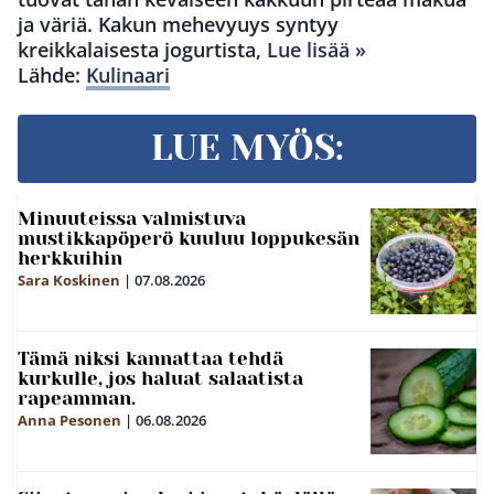
ja väriä. Kakun mehevyuys syntyy
kreikkalaisesta jogurtista,
Lue lisää »
Lähde:
Kulinaari
LUE MYÖS:
Minuuteissa valmistuva
mustikkapöperö kuuluu loppukesän
herkkuihin
Sara Koskinen
|
07.08.2026
Tämä niksi kannattaa tehdä
kurkulle, jos haluat salaatista
rapeamman.
Anna Pesonen
|
06.08.2026