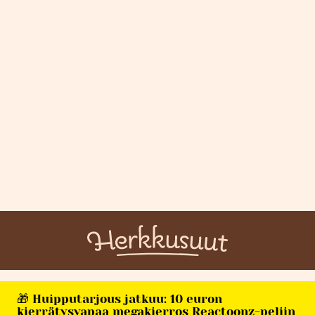
🎁 Huipputarjous jatkuu: 10 euron
kierrätysvapaa megakierros Reactoonz-peliin