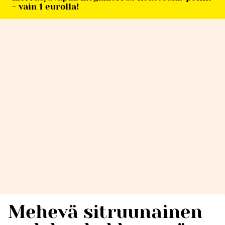
- vain 1 eurolla!
Mehevä sitruunainen