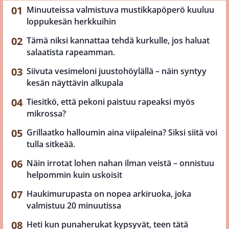
Minuuteissa valmistuva mustikkapöperö kuuluu
loppukesän herkkuihin
Tämä niksi kannattaa tehdä kurkulle, jos haluat
salaatista rapeamman.
Siivuta vesimeloni juustohöylällä – näin syntyy
kesän näyttävin alkupala
Tiesitkö, että pekoni paistuu rapeaksi myös
mikrossa?
Grillaatko halloumin aina viipaleina? Siksi siitä voi
tulla sitkeää.
Näin irrotat lohen nahan ilman veistä – onnistuu
helpommin kuin uskoisit
Haukimurupasta on nopea arkiruoka, joka
valmistuu 20 minuutissa
Heti kun punaherukat kypsyvät, teen tätä