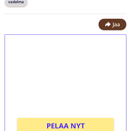
vadelma
Jaa
1€ = 10€ arvosta
ilmaiskierroksia ilman
kierrätystä!
Talleta 1€
Saat heti 50 ilmaiskierrosta Tuohi
1000 -peliin (arvo 0,20€ per kierros)!
Ei kierrätysvaatimusta!
PELAA NYT