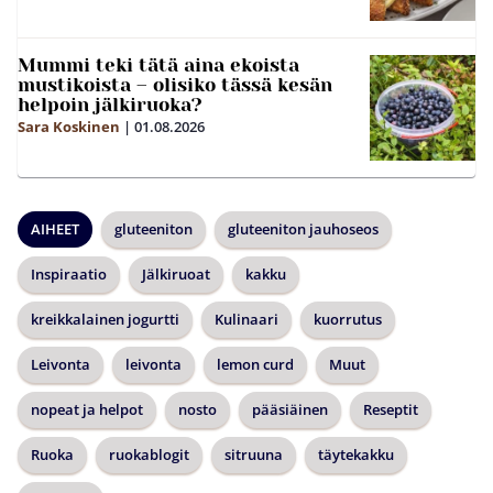
Mummi teki tätä aina ekoista
mustikoista – olisiko tässä kesän
helpoin jälkiruoka?
Sara Koskinen
|
01.08.2026
AIHEET
gluteeniton
gluteeniton jauhoseos
Inspiraatio
Jälkiruoat
kakku
kreikkalainen jogurtti
Kulinaari
kuorrutus
Leivonta
leivonta
lemon curd
Muut
nopeat ja helpot
nosto
pääsiäinen
Reseptit
Ruoka
ruokablogit
sitruuna
täytekakku