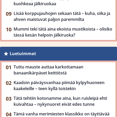
kuohkeaa jälkiruokaa
Lisää korppujauhojen sekaan tätä – kuha, siika ja
ahven maistuvat paljon paremmilta
Mummi teki tätä aina ekoista mustikoista – olisiko
tässä kesän helpoin jälkiruoka?
Luetuimmat
Tuttu mauste auttaa karkottamaan
banaanikärpäset keittiöstä
Kaadoin päiväysvanhaa piimää kylpyhuoneen
kaakeleille – teen kyllä toistekin
Tätä tehtiin kotonamme aina, kun ruisleipä ehti
kuivahtaa – nykynuoret eivät edes tunne
Tämä vanha merimiesten klassikko on täyttävää