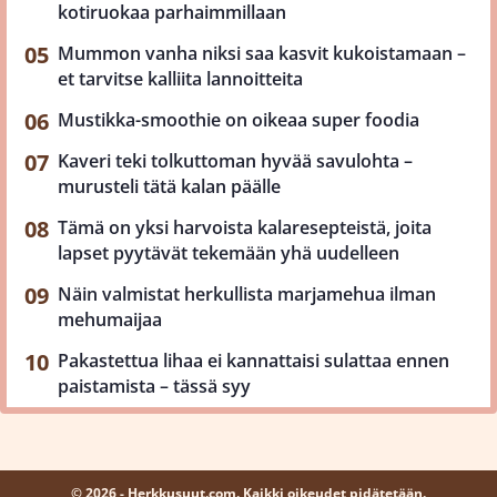
kotiruokaa parhaimmillaan
Mummon vanha niksi saa kasvit kukoistamaan –
et tarvitse kalliita lannoitteita
Mustikka-smoothie on oikeaa super foodia
Kaveri teki tolkuttoman hyvää savulohta –
murusteli tätä kalan päälle
Tämä on yksi harvoista kalaresepteistä, joita
lapset pyytävät tekemään yhä uudelleen
Näin valmistat herkullista marjamehua ilman
mehumaijaa
Pakastettua lihaa ei kannattaisi sulattaa ennen
paistamista – tässä syy
© 2026 - Herkkusuut.com. Kaikki oikeudet pidätetään.