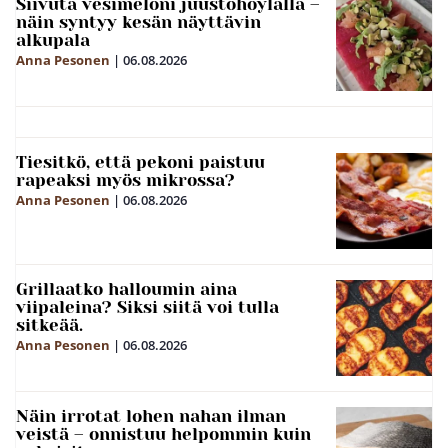
Siivuta vesimeloni juustohöylällä –
näin syntyy kesän näyttävin
alkupala
Anna Pesonen
|
06.08.2026
Tiesitkö, että pekoni paistuu
rapeaksi myös mikrossa?
Anna Pesonen
|
06.08.2026
Grillaatko halloumin aina
viipaleina? Siksi siitä voi tulla
sitkeää.
Anna Pesonen
|
06.08.2026
Näin irrotat lohen nahan ilman
veistä – onnistuu helpommin kuin