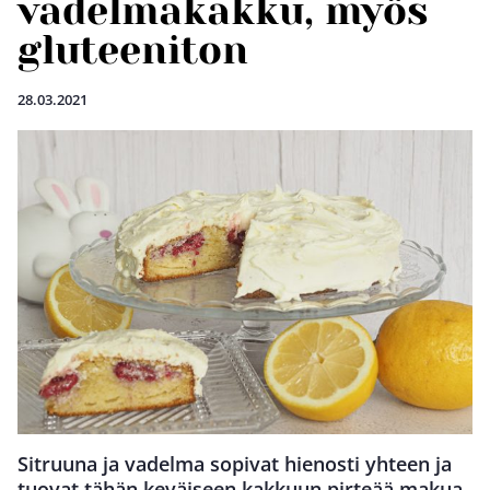
vadelmakakku, myös
gluteeniton
28.03.2021
Sitruuna ja vadelma sopivat hienosti yhteen ja
tuovat tähän keväiseen kakkuun pirteää makua