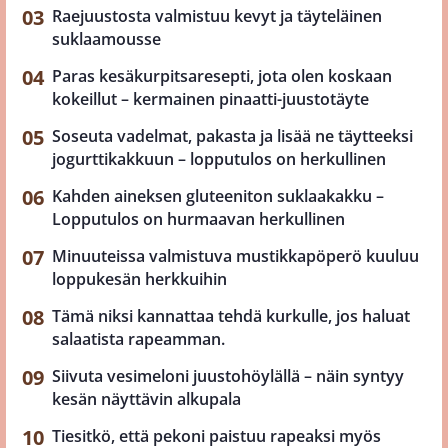
Raejuustosta valmistuu kevyt ja täyteläinen
suklaamousse
Paras kesäkurpitsaresepti, jota olen koskaan
kokeillut – kermainen pinaatti-juustotäyte
Soseuta vadelmat, pakasta ja lisää ne täytteeksi
jogurttikakkuun – lopputulos on herkullinen
Kahden aineksen gluteeniton suklaakakku –
Lopputulos on hurmaavan herkullinen
Minuuteissa valmistuva mustikkapöperö kuuluu
loppukesän herkkuihin
Tämä niksi kannattaa tehdä kurkulle, jos haluat
salaatista rapeamman.
Siivuta vesimeloni juustohöylällä – näin syntyy
kesän näyttävin alkupala
Tiesitkö, että pekoni paistuu rapeaksi myös