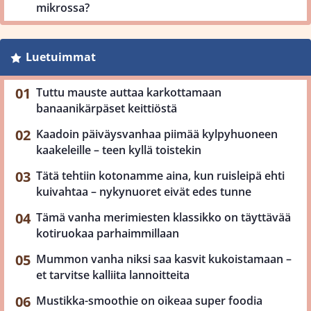
mikrossa?
Luetuimmat
Tuttu mauste auttaa karkottamaan
banaanikärpäset keittiöstä
Kaadoin päiväysvanhaa piimää kylpyhuoneen
kaakeleille – teen kyllä toistekin
Tätä tehtiin kotonamme aina, kun ruisleipä ehti
kuivahtaa – nykynuoret eivät edes tunne
Tämä vanha merimiesten klassikko on täyttävää
kotiruokaa parhaimmillaan
Mummon vanha niksi saa kasvit kukoistamaan –
et tarvitse kalliita lannoitteita
Mustikka-smoothie on oikeaa super foodia