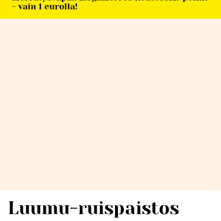
- vain 1 eurolla!
Luumu-ruispaistos