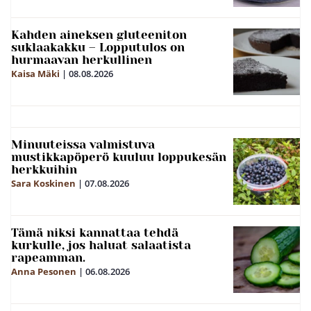
Kahden aineksen gluteeniton
suklaakakku – Lopputulos on
hurmaavan herkullinen
Kaisa Mäki
|
08.08.2026
Minuuteissa valmistuva
mustikkapöperö kuuluu loppukesän
herkkuihin
Sara Koskinen
|
07.08.2026
Tämä niksi kannattaa tehdä
kurkulle, jos haluat salaatista
rapeamman.
Anna Pesonen
|
06.08.2026