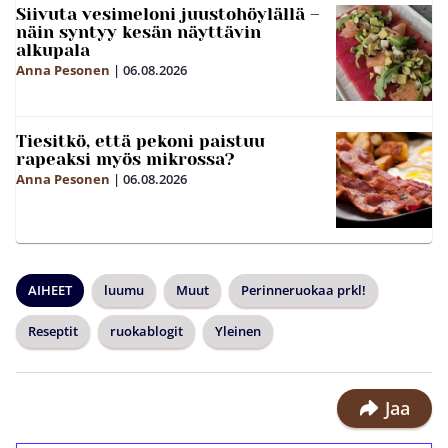
Siivuta vesimeloni juustohöylällä –
näin syntyy kesän näyttävin
alkupala
Anna Pesonen
|
06.08.2026
Tiesitkö, että pekoni paistuu
rapeaksi myös mikrossa?
Anna Pesonen
|
06.08.2026
AIHEET
luumu
Muut
Perinneruokaa prkl!
Reseptit
ruokablogit
Yleinen
Jaa