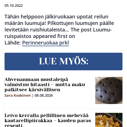
05.10.2022
Tähän helppoon jälkiruokaan upotat reilun
määrän luumuja! Pilkottujen luumujen päälle
levitetään ruishiutaleista… The post Luumu-
ruispaistos appeared first on
Lähde:
Perinneruokaa prkl
LUE MYÖS:
Ahvenanmaan mustaleipä
valmistuu hitaasti – mutta maku
palkitsee kärsivällisen
Sara Koskinen
|
08.08.2026
Leivo kerralla pellillinen mehevää
kantarellipiirakkaa – kauden paras
resepti