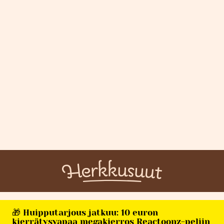
🎁 Huipputarjous jatkuu: 10 euron
kierrätysvapaa megakierros Reactoonz-peliin