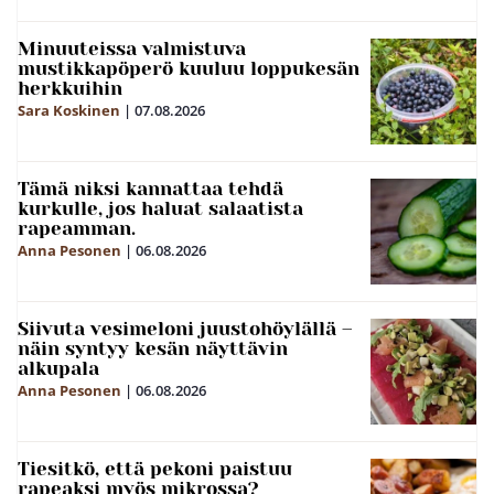
Minuuteissa valmistuva
mustikkapöperö kuuluu loppukesän
herkkuihin
Sara Koskinen
|
07.08.2026
Tämä niksi kannattaa tehdä
kurkulle, jos haluat salaatista
rapeamman.
Anna Pesonen
|
06.08.2026
Siivuta vesimeloni juustohöylällä –
näin syntyy kesän näyttävin
alkupala
Anna Pesonen
|
06.08.2026
Tiesitkö, että pekoni paistuu
rapeaksi myös mikrossa?