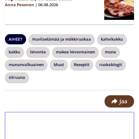
Anna Pesonen
|
06.08.2026
AIHEET
Huvilaelämää ja mökkiruokaa
kahvikakku
kakku
leivonta
makea leivonnainen
muna
munanvalkuainen
Muut
Reseptit
ruokablogit
sitruuna
Jaa
1€ = 10€ arvosta
ilmaiskierroksia ilman