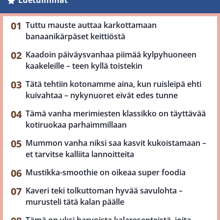
Tuttu mauste auttaa karkottamaan
banaanikärpäset keittiöstä
Kaadoin päiväysvanhaa piimää kylpyhuoneen
kaakeleille – teen kyllä toistekin
Tätä tehtiin kotonamme aina, kun ruisleipä ehti
kuivahtaa – nykynuoret eivät edes tunne
Tämä vanha merimiesten klassikko on täyttävää
kotiruokaa parhaimmillaan
Mummon vanha niksi saa kasvit kukoistamaan –
et tarvitse kalliita lannoitteita
Mustikka-smoothie on oikeaa super foodia
Kaveri teki tolkuttoman hyvää savulohta –
murusteli tätä kalan päälle
Tämä on yksi harvoista kalaresepteistä, joita