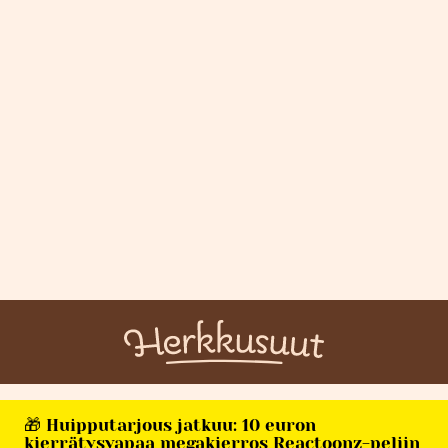
🎁 Huipputarjous jatkuu: 10 euron
kierrätysvapaa megakierros Reactoonz-peliin