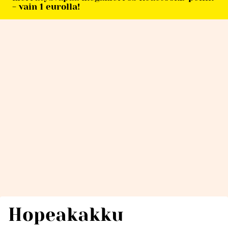
- vain 1 eurolla!
Hopeakakku