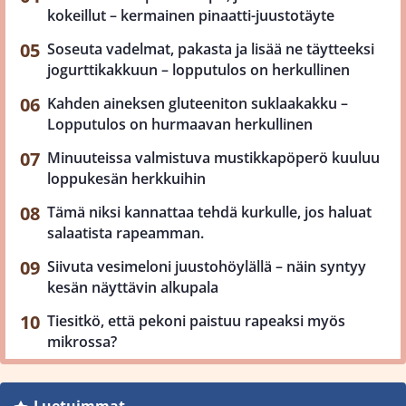
kokeillut – kermainen pinaatti-juustotäyte
Soseuta vadelmat, pakasta ja lisää ne täytteeksi
jogurttikakkuun – lopputulos on herkullinen
Kahden aineksen gluteeniton suklaakakku –
Lopputulos on hurmaavan herkullinen
Minuuteissa valmistuva mustikkapöperö kuuluu
loppukesän herkkuihin
Tämä niksi kannattaa tehdä kurkulle, jos haluat
salaatista rapeamman.
Siivuta vesimeloni juustohöylällä – näin syntyy
kesän näyttävin alkupala
Tiesitkö, että pekoni paistuu rapeaksi myös
mikrossa?
Luetuimmat