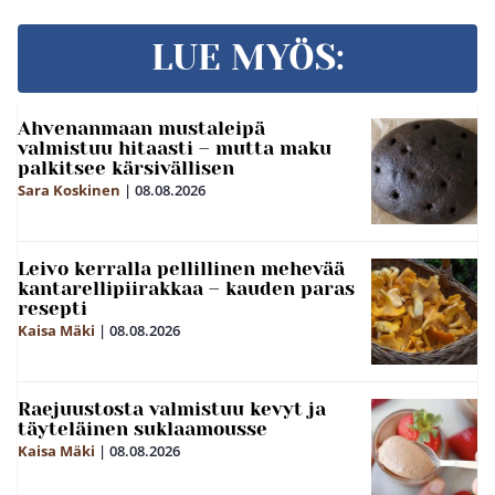
LUE MYÖS:
Ahvenanmaan mustaleipä
valmistuu hitaasti – mutta maku
palkitsee kärsivällisen
Sara Koskinen
|
08.08.2026
Leivo kerralla pellillinen mehevää
kantarellipiirakkaa – kauden paras
resepti
Kaisa Mäki
|
08.08.2026
Raejuustosta valmistuu kevyt ja
täyteläinen suklaamousse
Kaisa Mäki
|
08.08.2026