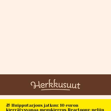
🎁 Huipputarjous jatkuu: 10 euron
kierrätysvapaa megakierros Reactoonz-peliin