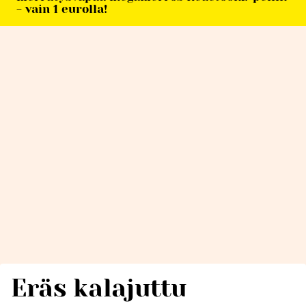
- vain 1 eurolla!
Eräs kalajuttu