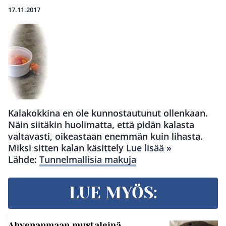
17.11.2017
Kalakokkina en ole kunnostautunut ollenkaan.
Näin siitäkin huolimatta, että pidän kalasta
valtavasti, oikeastaan enemmän kuin lihasta.
Miksi sitten kalan käsittely
Lue lisää »
Lähde:
Tunnelmallisia makuja
LUE MYÖS:
Ahvenanmaan mustaleipä