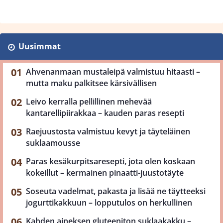
Uusimmat
Ahvenanmaan mustaleipä valmistuu hitaasti –
mutta maku palkitsee kärsivällisen
Leivo kerralla pellillinen mehevää
kantarellipiirakkaa – kauden paras resepti
Raejuustosta valmistuu kevyt ja täyteläinen
suklaamousse
Paras kesäkurpitsaresepti, jota olen koskaan
kokeillut – kermainen pinaatti-juustotäyte
Soseuta vadelmat, pakasta ja lisää ne täytteeksi
jogurttikakkuun – lopputulos on herkullinen
Kahden aineksen gluteeniton suklaakakku –