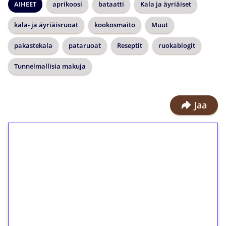
AIHEET
aprikoosi
bataatti
Kala ja äyriäiset
kala- ja äyriäisruoat
kookosmaito
Muut
pakastekala
pataruoat
Reseptit
ruokablogit
Tunnelmallisia makuja
Jaa
1€ = 10€ arvosta
ilmaiskierroksia ilman
kierrätystä!
Talleta 1€
Saat heti 50 ilmaiskierrosta Tuohi