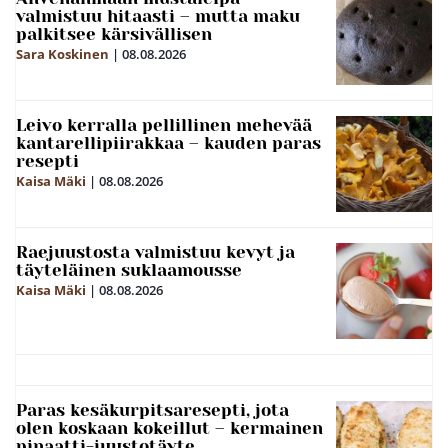
valmistuu hitaasti – mutta maku
palkitsee kärsivällisen
Sara Koskinen
|
08.08.2026
Leivo kerralla pellillinen mehevää
kantarellipiirakkaa – kauden paras
resepti
Kaisa Mäki
|
08.08.2026
Raejuustosta valmistuu kevyt ja
täyteläinen suklaamousse
Kaisa Mäki
|
08.08.2026
Paras kesäkurpitsaresepti, jota
olen koskaan kokeillut – kermainen
pinaatti-juustotäyte