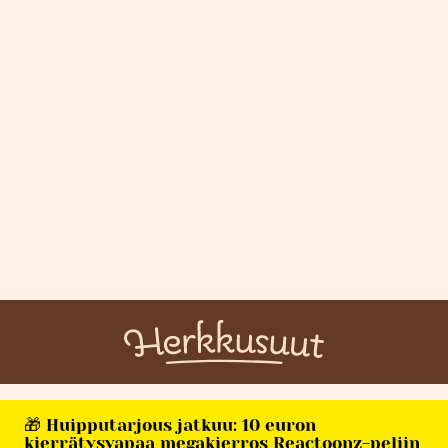
🎁 Huipputarjous jatkuu: 10 euron
kierrätysvapaa megakierros Reactoonz-peliin