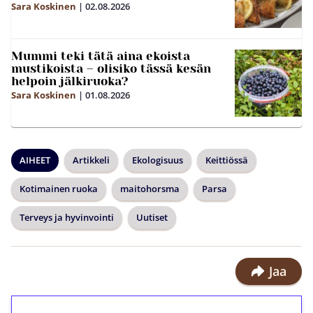
Sara Koskinen
|
02.08.2026
Mummi teki tätä aina ekoista
mustikoista – olisiko tässä kesän
helpoin jälkiruoka?
Sara Koskinen
|
01.08.2026
AIHEET
Artikkeli
Ekologisuus
Keittiössä
Kotimainen ruoka
maitohorsma
Parsa
Terveys ja hyvinvointi
Uutiset
Jaa