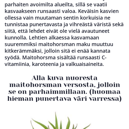
parhaiten avoimilta alueilta, sillä se vaatii
kasvaakseen runsaasti valoa. Keväisin kasvien
ollessa vain muutaman sentin korkuisia ne
tunnistaa punertavasta ja vihreästä väristä sekä
siitä, että lehdet eivät ole vielä avautuneet
kunnolla. Lehtien alkaessa kasvamaan
suuremmiksi maitohorsman maku muuttuu
kitkerämmäksi, jolloin sitä ei enää kannata
syödä. Maitohorsma sisältää runsaasti C-
vitamiinia, karoteenia ja valkuaisaineita.
Alla kuva nuoresta
maitohorsman versosta, jolloin
se on parhaimmillaan. (huomaa
hieman punertava väri varressa)