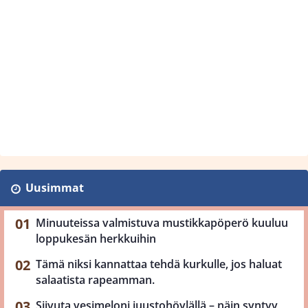
Uusimmat
Minuuteissa valmistuva mustikkapöperö kuuluu
loppukesän herkkuihin
Tämä niksi kannattaa tehdä kurkulle, jos haluat
salaatista rapeamman.
Siivuta vesimeloni juustohöylällä – näin syntyy