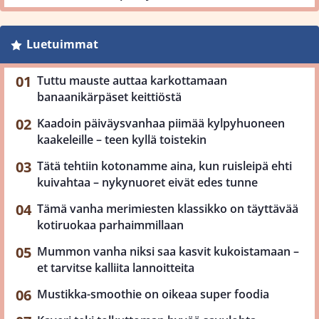
Luetuimmat
Tuttu mauste auttaa karkottamaan
banaanikärpäset keittiöstä
Kaadoin päiväysvanhaa piimää kylpyhuoneen
kaakeleille – teen kyllä toistekin
Tätä tehtiin kotonamme aina, kun ruisleipä ehti
kuivahtaa – nykynuoret eivät edes tunne
Tämä vanha merimiesten klassikko on täyttävää
kotiruokaa parhaimmillaan
Mummon vanha niksi saa kasvit kukoistamaan –
et tarvitse kalliita lannoitteita
Mustikka-smoothie on oikeaa super foodia