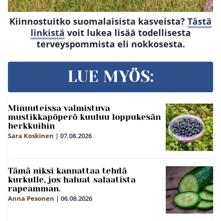
Kiinnostuitko suomalaisista kasveista?
Tästä
linkistä
voit lukea lisää todellisesta
terveyspommista eli nokkosesta.
LUE MYÖS:
Minuuteissa valmistuva
mustikkapöperö kuuluu loppukesän
herkkuihin
Sara Koskinen
|
07.08.2026
Tämä niksi kannattaa tehdä
kurkulle, jos haluat salaatista
rapeamman.
Anna Pesonen
|
06.08.2026