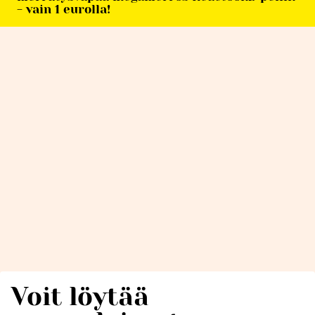
- vain 1 eurolla!
Voit löytää