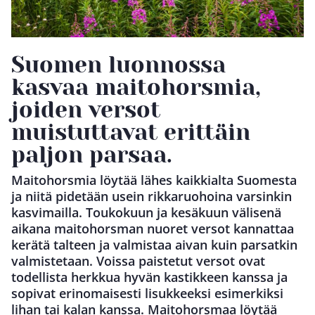
Suomen luonnossa
kasvaa maitohorsmia,
joiden versot
muistuttavat erittäin
paljon parsaa.
Maitohorsmia löytää lähes kaikkialta Suomesta
ja niitä pidetään usein rikkaruohoina varsinkin
kasvimailla. Toukokuun ja kesäkuun välisenä
aikana maitohorsman nuoret versot kannattaa
kerätä talteen ja valmistaa aivan kuin parsatkin
valmistetaan. Voissa paistetut versot ovat
todellista herkkua hyvän kastikkeen kanssa ja
sopivat erinomaisesti lisukkeeksi esimerkiksi
lihan tai kalan kanssa. Maitohorsmaa löytää