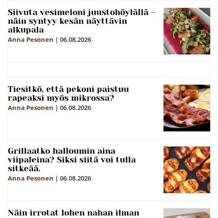
Siivuta vesimeloni juustohöylällä –
näin syntyy kesän näyttävin
alkupala
Anna Pesonen
|
06.08.2026
Tiesitkö, että pekoni paistuu
rapeaksi myös mikrossa?
Anna Pesonen
|
06.08.2026
Grillaatko halloumin aina
viipaleina? Siksi siitä voi tulla
sitkeää.
Anna Pesonen
|
06.08.2026
Näin irrotat lohen nahan ilman