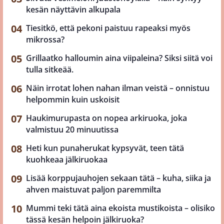
kesän näyttävin alkupala
Tiesitkö, että pekoni paistuu rapeaksi myös
mikrossa?
Grillaatko halloumin aina viipaleina? Siksi siitä voi
tulla sitkeää.
Näin irrotat lohen nahan ilman veistä – onnistuu
helpommin kuin uskoisit
Haukimurupasta on nopea arkiruoka, joka
valmistuu 20 minuutissa
Heti kun punaherukat kypsyvät, teen tätä
kuohkeaa jälkiruokaa
Lisää korppujauhojen sekaan tätä – kuha, siika ja
ahven maistuvat paljon paremmilta
Mummi teki tätä aina ekoista mustikoista – olisiko
tässä kesän helpoin jälkiruoka?