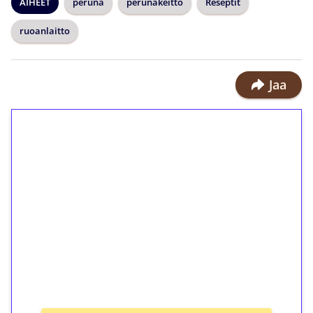
AIHEET
peruna
perunakeitto
Reseptit
ruoanlaitto
Jaa
1€ = 10€ arvosta
ilmaiskierroksia ilman
kierrätystä!
Talleta 1€
Saat heti 50 ilmaiskierrosta Tuohi
1000 -peliin (arvo 0,20€ per kierros)!
Ei kierrätysvaatimusta!