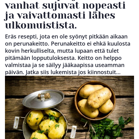
vanhat sujuvat nopeasti
ja vaivattomasti lähes
ulkomuistista.
Eräs resepti, jota en ole syönyt pitkään aikaan
on perunakeitto. Perunakeitto ei ehkä kuulosta
kovin herkulliselta, mutta lupaan että tulet
pitämään lopputuloksesta. Keitto on helppo
valmistaa ja se säilyy jääkaapissa useamman
päivän. Jatka siis lukemista jos kiinnostuit…