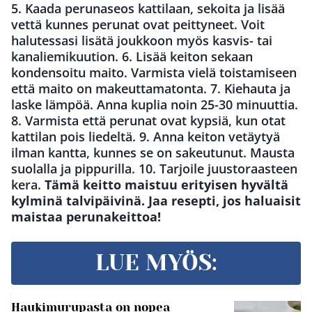
5. Kaada perunaseos kattilaan, sekoita ja lisää
vettä kunnes perunat ovat peittyneet. Voit
halutessasi lisätä joukkoon myös kasvis- tai
kanaliemikuution. 6. Lisää keiton sekaan
kondensoitu maito. Varmista vielä toistamiseen
että maito on makeuttamatonta. 7. Kiehauta ja
laske lämpöä. Anna kuplia noin 25-30 minuuttia.
8. Varmista että perunat ovat kypsiä, kun otat
kattilan pois liedeltä. 9. Anna keiton vetäytyä
ilman kantta, kunnes se on sakeutunut. Mausta
suolalla ja pippurilla. 10. Tarjoile juustoraasteen
kera.
Tämä keitto maistuu erityisen hyvältä
kylminä talvipäivinä.
Jaa resepti, jos haluaisit
maistaa perunakeittoa!
LUE MYÖS:
Haukimurupasta on nopea