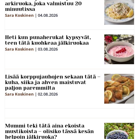
arkiruoka, joka valmistuu 20
minuutissa
Sara Koskinen
|
04.08.2026
Heti kun punaherukat kypsyvät,
teen tätä kuohkeaa jälkiruokaa
Sara Koskinen
|
03.08.2026
Lisää korppujauhojen sekaan tätä –
kuha, siika ja ahven maistuvat
paljon paremmilta
Sara Koskinen
|
02.08.2026
Mummi teki tätä aina ekoista
mustikoista – olisiko tässä kesän
helpoin jälkiruoka?