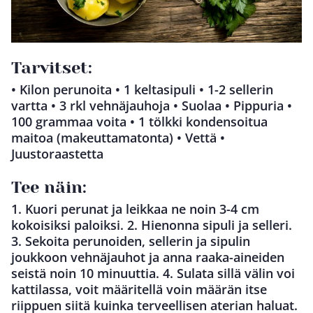
Tarvitset:
• Kilon perunoita • 1 keltasipuli • 1-2 sellerin
vartta • 3 rkl vehnäjauhoja • Suolaa • Pippuria •
100 grammaa voita • 1 tölkki kondensoitua
maitoa (makeuttamatonta) • Vettä •
Juustoraastetta
Tee näin:
1. Kuori perunat ja leikkaa ne noin 3-4 cm
kokoisiksi paloiksi. 2. Hienonna sipuli ja selleri.
3. Sekoita perunoiden, sellerin ja sipulin
joukkoon vehnäjauhot ja anna raaka-aineiden
seistä noin 10 minuuttia. 4. Sulata sillä välin voi
kattilassa, voit määritellä voin määrän itse
riippuen siitä kuinka terveellisen aterian haluat.