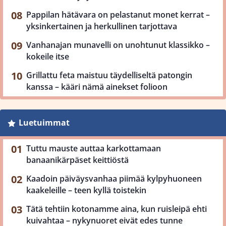
Pappilan hätävara on pelastanut monet kerrat –
yksinkertainen ja herkullinen tarjottava
Vanhanajan munavelli on unohtunut klassikko –
kokeile itse
Grillattu feta maistuu täydelliseltä patongin
kanssa – kääri nämä ainekset folioon
Luetuimmat
Tuttu mauste auttaa karkottamaan
banaanikärpäset keittiöstä
Kaadoin päiväysvanhaa piimää kylpyhuoneen
kaakeleille – teen kyllä toistekin
Tätä tehtiin kotonamme aina, kun ruisleipä ehti
kuivahtaa – nykynuoret eivät edes tunne