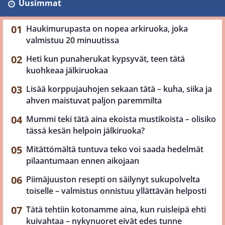
Uusimmat
Haukimurupasta on nopea arkiruoka, joka
valmistuu 20 minuutissa
Heti kun punaherukat kypsyvät, teen tätä
kuohkeaa jälkiruokaa
Lisää korppujauhojen sekaan tätä – kuha, siika ja
ahven maistuvat paljon paremmilta
Mummi teki tätä aina ekoista mustikoista – olisiko
tässä kesän helpoin jälkiruoka?
Mitättömältä tuntuva teko voi saada hedelmät
pilaantumaan ennen aikojaan
Piimäjuuston resepti on säilynyt sukupolvelta
toiselle – valmistus onnistuu yllättävän helposti
Tätä tehtiin kotonamme aina, kun ruisleipä ehti
kuivahtaa – nykynuoret eivät edes tunne