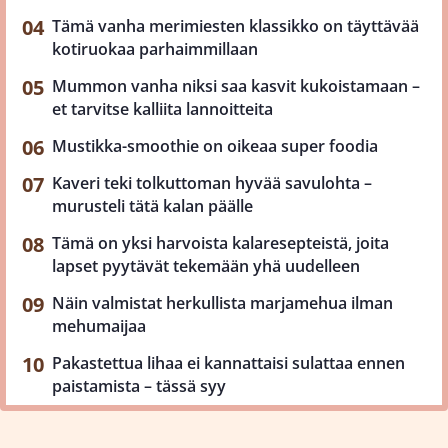
Tämä vanha merimiesten klassikko on täyttävää
kotiruokaa parhaimmillaan
Mummon vanha niksi saa kasvit kukoistamaan –
et tarvitse kalliita lannoitteita
Mustikka-smoothie on oikeaa super foodia
Kaveri teki tolkuttoman hyvää savulohta –
murusteli tätä kalan päälle
Tämä on yksi harvoista kalaresepteistä, joita
lapset pyytävät tekemään yhä uudelleen
Näin valmistat herkullista marjamehua ilman
mehumaijaa
Pakastettua lihaa ei kannattaisi sulattaa ennen
paistamista – tässä syy