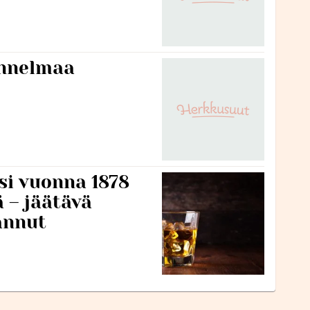
unnelmaa
si vuonna 1878
ä – jäätävä
annut