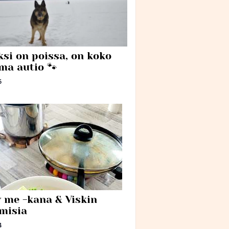
ksi on poissa, on koko
ma autio 🐾
5
 me -kana & Viskin
misia
4