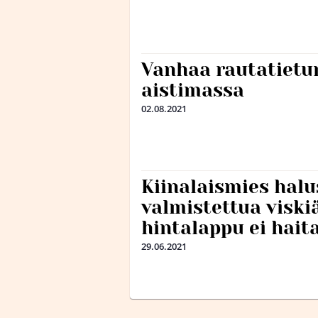
Vanhaa rautatiet
aistimassa
02.08.2021
Kiinalaismies halu
valmistettua viski
hintalappu ei hait
29.06.2021