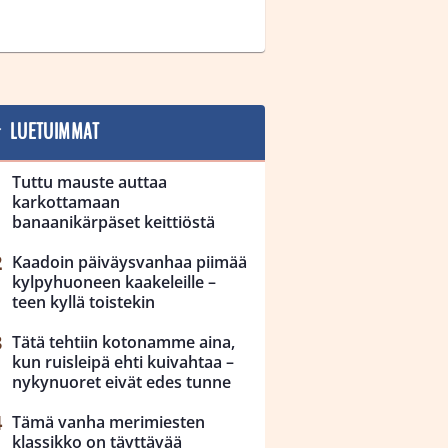
LUETUIMMAT
Tuttu mauste auttaa
karkottamaan
banaanikärpäset keittiöstä
Kaadoin päiväysvanhaa piimää
kylpyhuoneen kaakeleille –
teen kyllä toistekin
Tätä tehtiin kotonamme aina,
kun ruisleipä ehti kuivahtaa –
nykynuoret eivät edes tunne
Tämä vanha merimiesten
klassikko on täyttävää