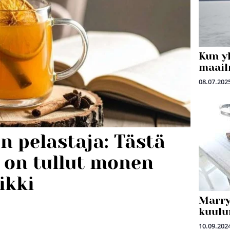
Kun y
maail
08.07.202
n pelastaja: Tästä
 on tullut monen
ikki
Marry
kuulu
10.09.202