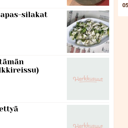
tapas-silakat
a tämän
lkkireissu)
ettyä