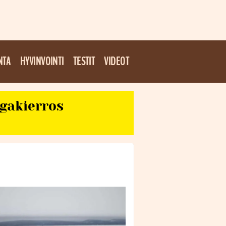
NTA
HYVINVOINTI
TESTIT
VIDEOT
egakierros