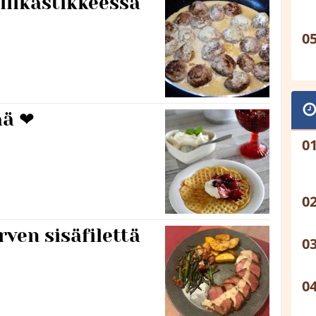
llikastikkeessa
ää ❤
rven sisäfilettä