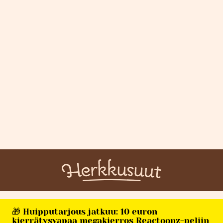
🎁 Huipputarjous jatkuu: 10 euron
kierrätysvapaa megakierros Reactoonz-peliin