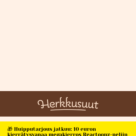
🎁 Huipputarjous jatkuu: 10 euron
kierrätysvapaa megakierros Reactoonz-peliin